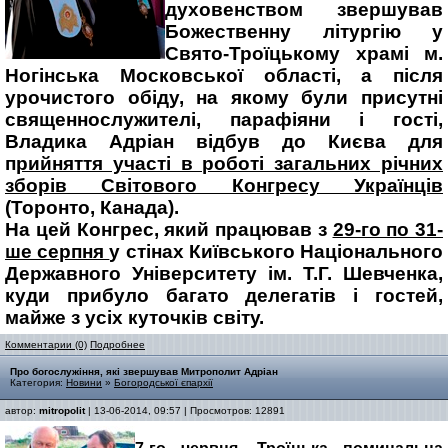
духовенством звершував
Божественну літургію у
Свято-Троїцькому храмі м.
Ногінська Московської області, а після
урочистого обіду, на якому були присутні
священнослужителі, парафіяни і гості,
Владика Адріан відбув до Києва для
п
рийняття участі в роботі загальних річних
зборів Світового Конгресу Українців
(Торонто, Канада).
На цей Конгрес, який працював з
29-го по 31-
ше серпня
у стінах Київського Національного
Державного Університету ім. Т.Г. Шевченка,
куди прибуло багато делегатів і гостей,
майже з усіх куточків світу.
Комментарии (0)
Подробнее
Про богослужіння, які звершував Митрополит Адріан
Категория:
Новини
»
Богородської єпархії
автор:
mitropolit
| 13-06-2014, 09:57 | Просмотров: 12891