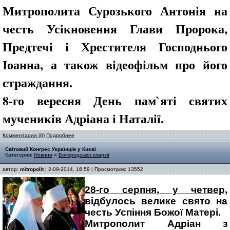
Митрополита Сурозького Антонія на
честь Усікновення Глави Пророка,
Предтечі і Хрестителя Господнього
Іоанна, а також відеофільм про його
страждання.
8-го вересня День пам`яті святих
мучеників Адріана і Наталії.
Комментарии (0)
Подробнее
Світовий Конгрес Українців у Києві
Категория:
Новини
»
Богородської єпархії
автор:
mitropolit
| 2-09-2014, 16:59 | Просмотров: 13552
28-го серпня, у четвер,
відбулось велике свято на
честь Успіння Божої Матері.
Митрополит Адріан з