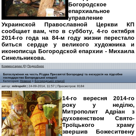
Богородское
епархиальное
управление
Украинской Православной Церкви КП
сообщает вам, что в субботу, 4-го октября
2014-го года на 84-м году жизни перестало
биться сердце у великого художника и
иконописца Богородской епархии - Михаила
Синельникова.
Комментарии (0)
Подробнее
Богослужіння на честь Різдва Пресвятої Богородиці та екскурсія на підсобне
господарство Богородської єпархії
Категория:
Новини
»
Богородської єпархії
автор:
mitropolit
| 24-09-2014, 11:57 | Просмотров: 8184
14-го вересня 2014-го
року у неділю,
Митрополит Адріан з
духовенством Свято-
Троїцького храму
звершив Божеситвену