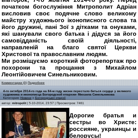
початком богослужіння Митрополит Адріан
висловив своє подячне слово великому
майстру художнього іконописного слова та
його дружині, пані Зої з дітками та онуками,
які шанували свого батька і дідуся за його
самовідданість своїй діяльності,
направленій на благо святої Церкви
Христової та православним людям.
Ми розміщуємо короткий фоторепортаж про
похорони та прощання з Михайлом
Леонтійовичем Синельниковим.
Комментарии (0)
Подробнее
4-го октября 2014-го года на 84-м году жизни перестало биться сердце у великого
художника и иконописца Богородской епархии- Михаила Синельникова
Категория:
Новини
»
Богородської єпархії
автор:
mitropolit
| 5-10-2014, 23:57 | Просмотров: 7461
Дорогие братья и
сестры во Христе:
россияне, украинцы и
белорусы!