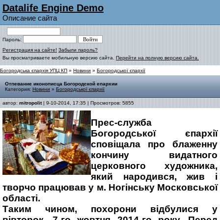
Datalife Engine Demo
Описание сайта
Пароль:
Регистрация на сайте!
Забыли пароль?
Вы просматриваете мобильную версию сайта.
Перейти на полную версию сайта.
Богородська єпархія УПЦ КП
»
Новини
»
Богородської єпархії
Отпевание иконописца Богородской епархии
Категория:
Новини
»
Богородської єпархії
автор:
mitropolit
| 9-10-2014, 17:35 | Просмотров: 5855
Прес-служба
Богородської єпархії
сповіщала про блаженну
кончину видатного
церковного художника,
який народився, жив і
творчо працював у м. Ногінську Московської
області.
Таким чином, похорони відбулися у
вівторок, 7-го жовтня 2014-го року. Перед