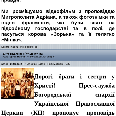
Ми розміщуємо відеофільм з проповіддю
Митрополита Адріана, а також фотознімки та
відео фрагменти, які були зняті на
підсобному господарстві та в полі, де
пасуться корова «Зорька» та її телятко
«Мілка».
Комментарии (0)
Подробнее
13-та неділя по П`ятидесятниці
Категория:
Новини
»
Богородської єпархії
автор:
mitropolit
| 7-09-2014, 11:48 | Просмотров: 7330
Дорогі брати і сестри у
Христі! Прес-служба
Богородської єпархії
Української Православної
Церкви (КП) пропонує проповідь