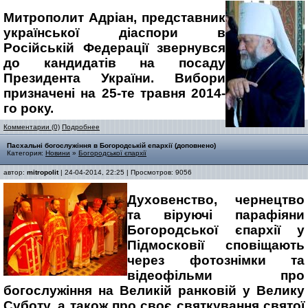
Митрополит Адріан, представник
української діаспори в
Російській Федерації звернувся
до кандидатів на посаду
Президента України. Вибори
призначені на 25-те травня 2014-
го року.
Комментарии (0)
Подробнее
Пасхальні богослужіння в Богородській єпархії (доповнено)
Категория:
Новини
»
Богородської єпархії
автор:
mitropolit
| 24-04-2014, 22:25 | Просмотров: 9056
Духовенство, чернецтво
та віруючі парафіяни
Богородської єпархії у
Підмосковії сповіщають
через фотознімки та
відеофільми про
богослужіння на Великій ранковій у Велику
Суботу, а також про своє святкування святої