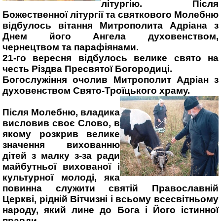
літургію. Після
Божественної літургії та святкового Молебню
відбулось вітання Митрополита Адріана з
Днем його Ангела духовенством,
чернецтвом та парафіянами.
21-го вересня відбулось велике свято на
честь Різдва Пресвятої Богородиці.
Богослужіння очолив Митрополит Адріан з
духовенством Свято-Троїцького храму.
Після Молебню, владика
висловив своє Слово, в
якому розкрив велике
значення вихованню
дітей з малку з-за ради
майбутньої вихованої і
культурної молоді, яка
повинна служити святій Православній
Церкві, рідній Вітчизні і всьому всесвітньому
народу, який лине до Бога і Його істинної
правди.