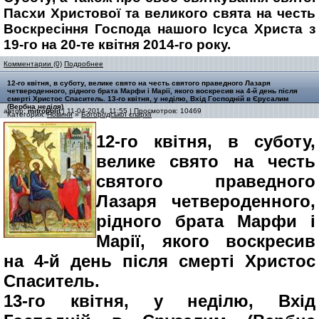
Пасхи Христової та великого свята на честь
Воскресіння Господа нашого Ісуса Христа з
19-го на 20-те квітня 2014-го року.
Комментарии (0)
Подробнее
12-го квітня, в суботу, велике свято на честь святого праведного Лазаря
четвероденного, рідного брата Марфи і Марії, якого воскресив на 4-й день після
смерті Христос Спаситель. 13-го квітня, у неділю, Вхід Господній в Єрусалим
(Вербна неділя)
автор:
mitropolit
| 11-04-2014, 11:55 | Просмотров: 10469
Категория:
Новини
»
Богородської єпархії
12-го квітня, в суботу,
велике свято на честь
святого праведного
Лазаря четвероденного,
рідного брата Марфи і
Марії, якого воскресив
на 4-й день після смерті Христос
Спаситель.
13-го квітня, у неділю, Вхід