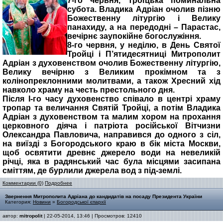
7-го червня, Троїцька поминальна
субота. Владика Адріан очолив пізню
Божественну літургію і Велику
панахиду, а на передодні – Парастас,
вечірнє заупокійне богослужіння.
8-го червня, у неділю, в День Святої
Тройці і П’ятидесятниці Митрополит
Адріан з духовенством очолив Божественну літургію,
Велику вечірню з Великим прокімном та з
колінопреклонними молитвами, а також Хресний хід
навколо храму на честь престольного дня.
Після І-го часу духовенство співало в центрі храму
тропар та величання Святій Тройці, а потім Владика
Адріан з духовенством та малим хором на прохання
церковного діяча і патріота російської Вітчизни
Олександра Павловича, направився до одного з сіл,
на виїзді з Богородського краю в бік міста Москви,
щоб освятити древнє джерело води на невеликій
річці, яка в радянський час була місцями засипана
сміттям, де бурлили джерела вод з під-землі.
Комментарии (0)
Подробнее
Звернення Митрополита Адріана до кандидатів на посаду Президента України
Категория:
Новини
»
Богородської єпархії
автор:
mitropolit
| 22-05-2014, 13:46 | Просмотров: 12410