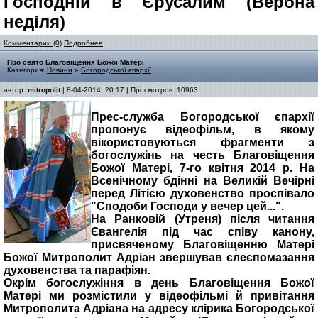
Господній в Єрусалим (Вербна
неділя)
Комментарии (0)
Подробнее
Про свято Благовіщення Божої Матері
Категория:
Новини
»
Богородської єпархії
автор:
mitropolit
| 8-04-2014, 20:17 | Просмотров: 10963
Прес-служба Богородської єпархії
пропонує відеофільм, в якому
вікористовуються фрагменти з
богослужінь на честь Благовіщення
Божої Матері, 7-го квітня 2014 р. На
Всенічному бдінні на Великій Вечірні
перед Літією духовенство проспівало
"Сподоби Господи у вечер цей...".
На Ранковій (Утреня) після читання
Євангелія під час співу канону,
присвяченому Благовіщенню Матері
Божої Митрополит Адріан звершував єлеєпомазання
духовенства та парафіян.
Окрім богослужіння в день Благовіщення Божої
Матері ми розмістили у відеофільмі й привітання
Митрополита Адріана на адресу клірика Богородської