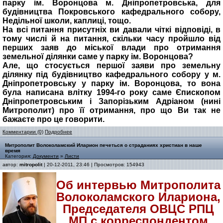
парку ім. Воронцова м. Дніпропетровська, для
будівництва Покровського кафедрального собору,
Недільної школи, каплиці, тощо.
На всі питання присутніх ви давали чіткі відповіді, в
тому числі й на питання, скільки часу пройшло від
перших заяв до міської влади про отримання
земельної ділянки саме у парку ім. Воронцова?
Але, що стосується першої заяви про земельну
ділянку під будівництво кафедрального собору у м.
Дніпропетровську у парку ім. Воронцова, то вона
була написана влітку 1994-го року саме Єпископом
Дніпропетровським і Запорізьким Адріаном (нині
Митрополит) про її отримання, про що Ви так не
бажаєте про це говорити.
Комментарии (0)
Подробнее
Митрополит Волоколамский Иларион печеться о страданиях христиан в наше
время
Категория:
Документи
»
Листи
автор:
mitropolit
| 20-12-2011, 23:46 | Просмотров: 154943
Об интервью Митрополита
Волоколамского Илариона,
Председателя ОВЦС РПЦ
МП с корреспондентом