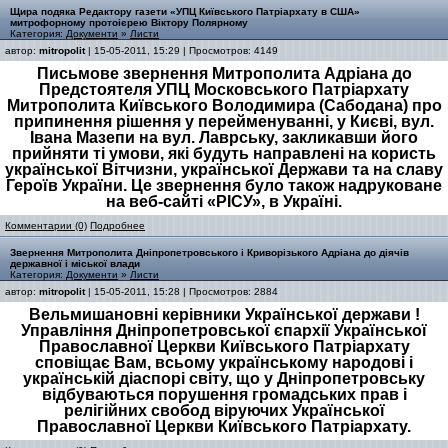
Щира подяка Редактору газети «УПЦ Київського Патріархату в США»
митрофорному протоієрею Віктору Полярному
Категория:
Документи
»
Листи
автор:
mitropolit
| 15-05-2011, 15:29 | Просмотров: 4149
Письмове звернення Митрополита Адріана до
Предстоятеля УПЦ Московського Патріархату
Митрополита Київського Володимира (Сабодана) про
припинення рішення у перейменуванні, у Києві, вул.
Івана Мазепи на вул. Лаврську, закликавши його
прийняти ті умови, які будуть направлені на користь
української Вітчизни, української Держави та на славу
Героїв України. Це звернення було також надруковане
на веб-сайті «РІСУ», в Україні.
Комментарии (0)
Подробнее
Звернення Митрополита Дніпропетровського і Криворізького Адріана до діячів
державної і міської влади
Категория:
Документи
»
Листи
автор:
mitropolit
| 15-05-2011, 15:28 | Просмотров: 2884
Вельмишановні керівники Української держави !
Управління Дніпропетровської єпархії Української
Православної Церкви Київського Патріархату
сповіщає Вам, всьому українському народові і
українській діаспорі світу, що у Дніпропетровську
відбуваються порушення громадських прав і
релігійних свобод віруючих Української
Православної Церкви Київського Патріархату.