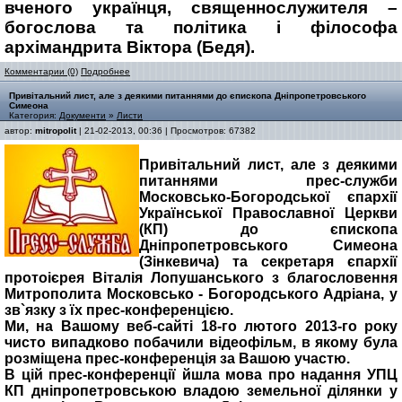
вченого українця, священнослужителя –
богослова та політика і філософа
архімандрита Віктора (Бедя).
Комментарии (0)
Подробнее
Привітальний лист, але з деякими питаннями до єпископа Дніпропетровського
Симеона
Категория:
Документи
»
Листи
автор:
mitropolit
| 21-02-2013, 00:36 | Просмотров: 67382
Привітальний лист, але з деякими
питаннями прес-служби
Московсько-Богородської єпархії
Української Православної Церкви
(КП) до єпископа
Дніпропетровського Симеона
(Зінкевича) та секретаря єпархії
протоієрея Віталія Лопушанського з благословення
Митрополита Московсько - Богородського Адріана, у
зв`язку з їх прес-конференцією.
Ми, на Вашому веб-сайті 18-го лютого 2013-го року
чисто випадково побачили відеофільм, в якому була
розміщена прес-конференція за Вашою участю.
В цій прес-конференції йшла мова про надання УПЦ
КП дніпропетровською владою земельної ділянки у