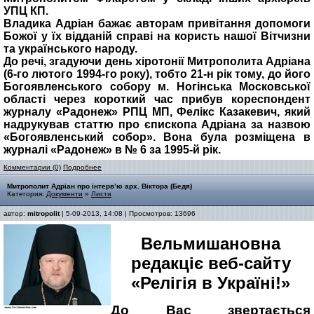
УПЦ КП.
Владика Адріан бажає авторам привітання допомоги
Божої у їх відданій справі на користь нашої Вітчизни
та українського народу.
До речі, згадуючи день хіротонії Митрополита Адріана
(6-го лютого 1994-го року), тобто 21-н рік тому, до його
Богоявленського собору м. Ногінська Московської
області через короткий час прибув кореспондент
журналу «Радонеж» РПЦ МП, Фелікс Казакевич, який
надрукував статтю про єпископа Адріана за назвою
«Богоявленський собор». Вона була розміщена в
журналі «Радонеж» в № 6 за 1995-й рік.
Комментарии (0)
Подробнее
Митрополит Адріан про інтерв’ю арх. Віктора (Бедя)
Категория:
Документи
»
Листи
автор:
mitropolit
| 5-09-2013, 14:08 | Просмотров: 13696
Вельмишановна
редакціє веб-сайту
«Релігія в Україні!»
До Вас звертається