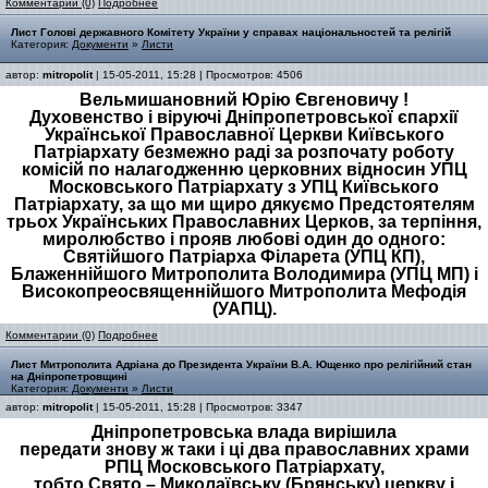
Комментарии (0)
Подробнее
Лист Голові державного Комітету України у справах національностей та релігій
Категория:
Документи
»
Листи
автор:
mitropolit
| 15-05-2011, 15:28 | Просмотров: 4506
Вельмишановний Юрію Євгеновичу !
Духовенство і віруючі Дніпропетровської єпархії
Української Православної Церкви Київського
Патріархату безмежно раді за розпочату роботу
комісій по налагодженню церковних відносин УПЦ
Московського Патріархату з УПЦ Київського
Патріархату, за що ми щиро дякуємо Предстоятелям
трьох Українських Православних Церков, за терпіння,
миролюбство і прояв любові один до одного:
Святійшого Патріарха Філарета (УПЦ КП),
Блаженнійшого Митрополита Володимира (УПЦ МП) і
Високопреосвященнійшого Митрополита Мефодія
(УАПЦ).
Комментарии (0)
Подробнее
Лист Митрополита Адріана до Президента України В.А. Ющенко про релігійний стан
на Дніпропетровщині
Категория:
Документи
»
Листи
автор:
mitropolit
| 15-05-2011, 15:28 | Просмотров: 3347
Дніпропетровська влада вирішила
передати знову ж таки і ці два православних храми
РПЦ Московського Патріархату,
тобто Свято – Миколаївську (Брянську) церкву і