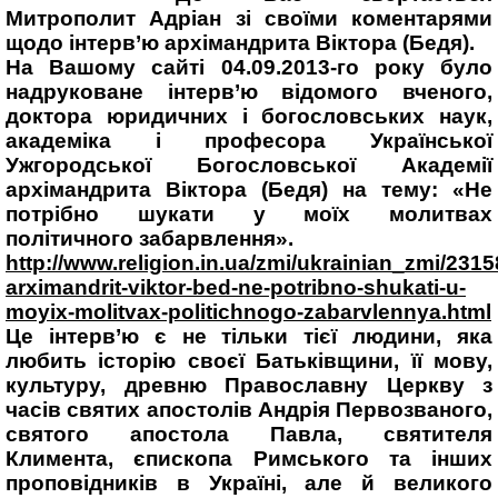
Митрополит Адріан зі своїми коментарями
щодо інтерв’ю архімандрита Віктора (Бедя).
На Вашому сайті 04.09.2013-го року було
надруковане інтерв’ю відомого вченого,
доктора юридичних і богословських наук,
академіка і професора Української
Ужгородської Богословської Академії
архімандрита Віктора (Бедя) на тему: «Не
потрібно шукати у моїх молитвах
політичного забарвлення».
http://www.religion.in.ua/zmi/ukrainian_zmi/2315
arximandrit-viktor-bed-ne-potribno-shukati-u-
moyix-molitvax-politichnogo-zabarvlennya.html
Це інтерв’ю є не тільки тієї людини, яка
любить історію своєї Батьківщини, її мову,
культуру, древню Православну Церкву з
часів святих апостолів Андрія Первозваного,
святого апостола Павла, святителя
Климента, єпископа Римського та інших
проповідників в Україні, але й великого