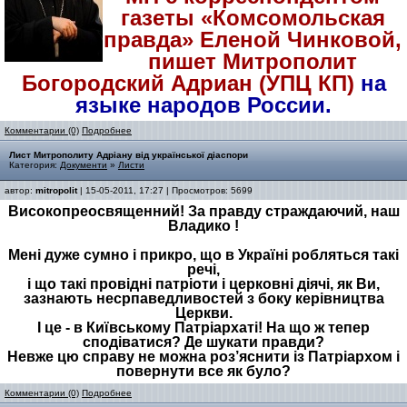
газеты «Комсомольская
правда» Еленой Чинковой,
пишет Митрополит
Богородский Адриан (УПЦ КП)
на
языке народов России.
Комментарии (0)
Подробнее
Лист Митрополиту Адріану від української діаспори
Категория:
Документи
»
Листи
автор:
mitropolit
| 15-05-2011, 17:27 | Просмотров: 5699
Високопреосвященний! За правду страждаючий, наш
Владико !
Мені дуже сумно і прикро, що в Україні робляться такі
речі,
і що такі провідні патріоти і церковні діячі, як Ви,
зазнають несрпаведливостей з боку керівництва
Церкви.
І це - в Київському Патріархаті! На що ж тепер
сподіватися? Де шукати правди?
Невже цю справу не можна роз’яснити із Патріархом і
повернути все як було?
Комментарии (0)
Подробнее