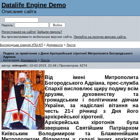
Datalife Engine Demo
Описание сайта
Пароль:
Регистрация на сайте!
Забыли пароль?
Вы просматриваете мобильную версию сайта.
Перейти на полную версию сайта.
Богородська єпархія УПЦ КП
»
Документи
»
Листи
Подяка за привітання з Днем Архієрейської хіротонії Митрополита Богородського
Адріана
Категория:
Документи
»
Листи
автор:
mitropolit
| 10-02-2015, 22:48 | Просмотров: 4274
Від імені Митрополита
Богородського Адріана, прес-служба
Єпархії висловлює щиру подяку всім
друзям, духовенству та
громадським і політичним діячам
України, за надіслані вітання на
честь 21-ї річниці з Дня його
архієрейської хіротонії.
Архієрейська хіротонія була
звершена Святійшим Патріархом
Київським Володимиром та Блаженнійшим
Митрополитом Філаретом у складі інших архієреїв