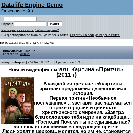
Datalife Engine Demo
Описание сайта
Пароль:
Регистрация на сайте!
Забыли пароль?
Вы просматриваете мобильную версию сайта.
Перейти на полную версию сайта.
Богородська єпархія УПЦ КП
»
Музика
Видеофильм "Притчи"
Категория:
Музика
автор:
mitropolit
| 24-06-2011, 22:56 | Просмотров: 5785
Картина «Притчи».
Новый видеофильм 2011:
(2011 г)
В каждой из трех частей картины
зрителю предложена душеполезная
история.
Первая притча «Необычное
послушание»… заставит вас задуматься
о грехе гордыни и ценности
христианского смирения. «Завтра
благословляю тебя идти на кладбище…
«Господи! Почему ты не слышишь нас?
— вопрошает священник в следующей притче. —
Люди ходят в церковь, молятся, но им не, становится