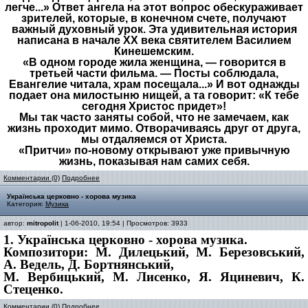
легче...» Ответ ангела на этот вопрос обескураживает
зрителей, которые, в конечном счете, получают
важный духовный урок. Эта удивительная история
написана в начале XX века святителем Василием
Кинешемским.
«В одном городе жила женщина, — говорится в
третьей части фильма. — Посты соблюдала,
Евангелие читала, храм посещала...» И вот однажды
подает она милостыню нищей, а та говорит: «К тебе
сегодня Христос придет»!
Мы так часто заняты собой, что не замечаем, как
жизнь проходит мимо. Отворачиваясь друг от друга,
мы отдаляемся от Христа.
«Притчи» по-новому открывают уже привычную
жизнь, показывая нам самих себя.
Комментарии (0)
Подробнее
Українська церковно - хорова музика
Категория:
Музика
автор:
mitropolit
| 1-06-2010, 19:54 | Просмотров: 3933
1.
Українська церковно - хорова музика.
Композитори: М. Дилецький, М. Березовський,
А. Ведель, Д. Бортнянський,
М. Вербицький, М. Лисенко, Я. Яциневич, К.
Стеценко.
Комментарии (0)
Подробнее