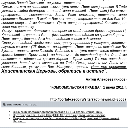
служить Вашей Святыне - не успел - простите.
Семья ни в чем не виновата. …нька (имя жены - Прим авт.), прости. Я Тебя
уважал и любил безмерно. … и … (имена сыновей - Прим. авт.) Вы самые
прекрасные и воспитанные дети. Если сможете, простите меня
грешника Великого. Я любил Вас как отец, старался только для Вас. Не
вините отца … (имя батюшки - Прим. авт.), он прекрасный батюшка, не
чета мне грешнику.
Ухожу - простите батюшки, которые со мной влекли бремя служения Ц.
Христовой - я грешник.Вл. … (имя настоятеля одного из храмов Кирова -
Прим. авт.) я доверял Вам до последнего своего издыхания.
Стоя у последней чреды покаяния, прошу прощения у матушек, которые
служили со мною. ("Я" большая зачеркнута - Прим. авт.) я не такой, как Вы
думали - прости меня Господи. Бойтесь о. … (имя настоятеля одного из
храмов Кирова - Прим. авт.) - он довел меня до последней чреды. О. … (имя
настоятеля одного из храмов Кирова - Прим. авт.) Ты мое последнее
упование, детей моих возлагаю на Тебя. Отче, помоги им. Дети мои
возлюбленные, ухожу от Вас. Матушка, прости.
Нет мне прощения.
Христианская Церковь, обратись к истине".
Антон Алексеев (Киров)
"КОМСОМОЛЬСКАЯ ПРАВДА", 1 июля 2011 г.
http://portal-credo.ru/site/?act=news&id=85037
Другие новости по теме:
Выживших пассажиров разбившегося ТУ-134 спасли священники
Протоиерей отец Петр Шак (РПЦ МП) стал жертвой наушничества
Свидетельства прихожан Богоявленского Собора Украинской Православной
Церкви ...