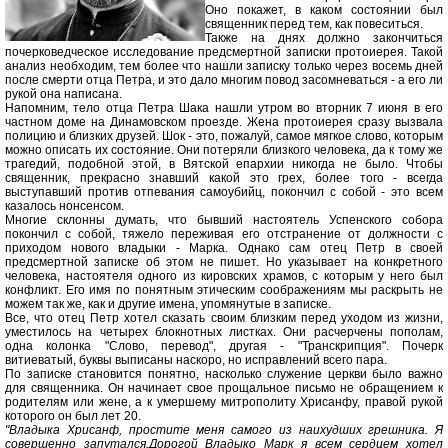
Оно покажет, в каком состоянии был
священник перед тем, как повеситься.
Также на днях должно закончиться
почерковедческое исследование предсмертной записки протоиерея. Такой
анализ необходим, тем более что нашли записку только через восемь дней
после смерти отца Петра, и это дало многим повод засомневаться - а его ли
рукой она написана.
Напомним, тело отца Петра Шака нашли утром во вторник 7 июня в его
частном доме на Динамовском проезде. Жена протоиерея сразу вызвала
полицию и близких друзей. Шок - это, пожалуй, самое мягкое слово, которым
можно описать их состояние. Они потеряли близкого человека, да к тому же
трагедий, подобной этой, в Вятской епархии никогда не было. Чтобы
священник, прекрасно знавший какой это грех, более того - всегда
выступавший против отпевания самоубийц, покончил с собой - это всем
казалось нонсенсом.
Многие склонны думать, что бывший настоятель Успенского собора
покончил с собой, тяжело переживая его отстранение от должности с
приходом нового владыки - Марка. Однако сам отец Петр в своей
предсмертной записке об этом не пишет. Но указывает на конкретного
человека, настоятеля одного из кировских храмов, с которым у него был
конфликт. Его имя по понятным этическим соображениям мы раскрыть не
можем так же, как и другие имена, упомянутые в записке.
Все, что отец Петр хотел сказать своим близким перед уходом из жизни,
уместилось на четырех блокнотных листках. Они расчерчены пополам,
одна колонка "Слово, перевод", другая - "Транскрипция". Почерк
витиеватый, буквы выписаны наскоро, но исправлений всего пара.
По записке становится понятно, насколько служение церкви было важно
для священника. Он начинает свое прощальное письмо не обращением к
родителям или жене, а к умершему митрополиту Хрисанфу, правой рукой
которого он был лет 20.
"Владыка Хрисанф, простите меня самого из наихудших грешника. Я
совершенно запутался.Дорогой Владыко Марк я всем сердцем хотел