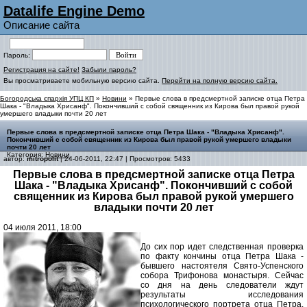
Datalife Engine Demo
Описание сайта
Пароль:
Регистрация на сайте!
Забыли пароль?
Вы просматриваете мобильную версию сайта.
Перейти на полную версию сайта.
Богородська єпархія УПЦ КП
»
Новини
» Первые слова в предсмертной записке отца Петра
Шака - "Владыка Хрисанф". Покончивший с собой священник из Кирова был правой рукой
умершего владыки почти 20 лет
Первые слова в предсмертной записке отца Петра Шака - "Владыка Хрисанф".
Покончивший с собой священник из Кирова был правой рукой умершего владыки
почти 20 лет
Категория:
Новини
автор:
mitropolit
| 24-06-2011, 22:47 | Просмотров: 5433
Первые слова в предсмертной записке отца Петра
Шака - "Владыка Хрисанф". Покончивший с собой
священник из Кирова был правой рукой умершего
владыки почти 20 лет
04 июля 2011, 18:00
До сих пор идет следственная проверка
по факту кончины отца Петра Шака -
бывшего настоятеля Свято-Успенского
собора Трифонова монастыря. Сейчас
со дня на день следователи ждут
результаты исследования
психологического портрета отца Петра.