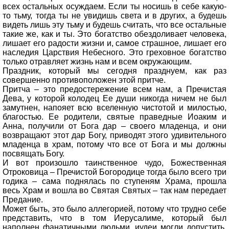
всех остальных осуждаем. Если ты носишь в себе какую-
то тьму, тогда ты не увидишь света и в других, а будешь
видеть лишь эту тьму и будешь считать, что все остальные
такие же, как и ты. Это богатство обездоливает человека,
лишает его радости жизни и, самое страшное, лишает его
наследия Царствия Небесного. Это греховное богатство
только отравляет жизнь нам и всем окружающим.
Праздник, который мы сегодня празднуем, как раз
совершенно противоположен этой притче.
Притча – это предостережение всем нам, а Пречистая
Дева, у которой колодец Ее души никогда ничем не был
замутнен, напояет всю вселенную чистотой и милостью,
благостью. Ее родители, святые праведные Иоаким и
Анна, получили от Бога дар – своего младенца, и они
возвращают этот дар Богу, приводят этого удивительного
младенца в храм, потому что все от Бога и мы должны
посвящать Богу.
И вот произошло таинственное чудо, Божественная
Отроковица – Пречистой Богородице тогда было всего три
годика – сама поднялась по ступеням Храма, прошла
весь Храм и вошла во Святая Святых – так нам передает
Предание.
Может быть, это было аллегорией, потому что трудно себе
представить, что в том Иерусалиме, который был
наполнен фанатичными людьми, иудеи могли допустить,