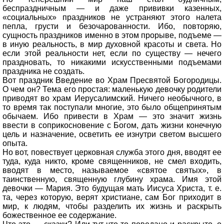
беспраздничным — и даже прививки казенных,
«социальных» праздников не устраняют этого налета
пепла, грусти и безочарованности. Ибо, повторяю,
сущность праздников именно в этом прорыве, подъеме —
в иную реальность, в мир духовной красоты и света. Но
если этой реальности нет, если по существу — нечего
праздновать, то никакими искусственными подъемами
праздника не создать.
Вот праздник Введение во Храм Пресвятой Богородицы.
О чем он? Тема его простая: маленькую девочку родители
приводят во храм Иерусалимский. Ничего необычного, в
то время так поступали многие, это было общепринятым
обычаем. Ибо привести в Храм — это значит жизнь
ввести в соприкосновение с Богом, дать жизни конечную
цель и назначение, осветить ее изнутри светом высшего
опыта.
Но вот, повествует церковная служба этого дня, вводят ее
туда, куда никто, кроме священников, не смел входить,
вводят в место, называемое «святое святых», в
таинственную, священную глубину храма. Имя этой
девочки — Мария. Это будущая мать Иисуса Христа, т. е.
та, через которую, верят христиане, сам Бог приходит в
мир, к людям, чтобы разделить их жизнь и раскрыть
божественное ее содержание.