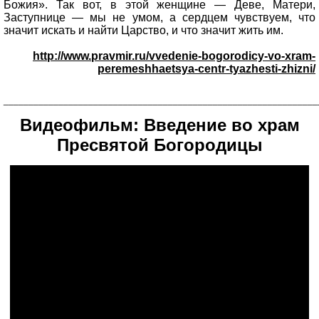
Божия». Так вот, в этой женщине — Деве, Матери,
Заступнице — мы не умом, а сердцем чувствуем, что
значит искать и найти Царство, и что значит жить им.
http://www.pravmir.ru/vvedenie-bogorodicy-vo-xram-
peremeshhaetsya-centr-tyazhesti-zhizni/
_______________________________________________________________
Видеофильм: Введение во храм
Пресвятой Богородицы