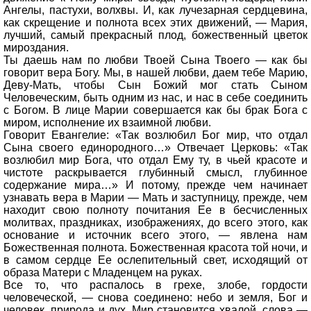
Ангелы, пастухи, волхвы. И, как лучезарная сердцевина,
как скрещение и полнота всех этих движений, — Мария,
лучший, самый прекрасный плод, божественный цветок
мироздания.
Ты даешь нам по любви Твоей Сына Твоего — как бы
говорит вера Богу. Мы, в нашей любви, даем тебе Марию,
Деву-Мать, чтобы Сын Божий мог стать Сыном
Человеческим, быть одним из нас, и нас в себе соединить
с Богом. В лице Марии совершается как бы брак Бога с
миром, исполнение их взаимной любви.
Говорит Евангелие: «Так возлюбил Бог мир, что отдал
Сына своего единородного…» Отвечает Церковь: «Так
возлюбил мир Бога, что отдал Ему ту, в чьей красоте и
чистоте раскрывается глубинный смысл, глубинное
содержание мира…» И потому, прежде чем начинает
узнавать вера в Марии — Мать и заступницу, прежде, чем
находит свою полноту почитания Ее в бесчисленных
молитвах, праздниках, изображениях, до всего этого, как
основание и источник всего этого, — явлена нам
Божественная полнота. Божественная красота той ночи, и
в самом сердце Ее ослепительный свет, исходящий от
образа Матери с Младенцем на руках.
Все то, что распалось в грехе, злобе, гордости
человеческой, — снова соединено: небо и земля, Бог и
человек, природа и дух. Мир становится хвалой, слова —