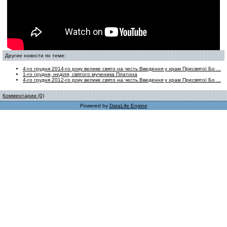
Другие новости по теме:
4-го грудня 2014-го року велике свято на честь Введення у храм Пресвятої Бо ...
1-го грудня, неділя, святого мученика Платона
4-го грудня 2012-го року велике свято на честь Введення у храм Пресвятої Бо ...
Комментарии (0)
Powered by
DataLife Engine