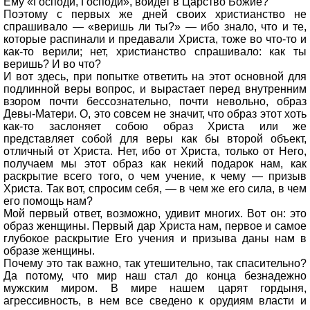
Ему «Господи, Господи», войдет в Царство Божие?
Поэтому с первых же дней своих христианство не
спрашивало — «веришь ли ты?» — ибо знало, что и те,
которые распинали и предавали Христа, тоже во что-то и
как-то верили; нет, христианство спрашивало: как ты
веришь? И во что?
И вот здесь, при попытке ответить на этот основной для
подлинной веры вопрос, и вырастает перед внутренним
взором почти бессознательно, почти невольно, образ
Девы-Матери. О, это совсем не значит, что образ этот хоть
как-то заслоняет собою образ Христа или же
представляет собой для веры как бы второй объект,
отличный от Христа. Нет, ибо от Христа, только от Него,
получаем мы этот образ как некий подарок нам, как
раскрытие всего того, о чем учение, к чему — призыв
Христа. Так вот, спросим себя, — в чем же его сила, в чем
его помощь нам?
Мой первый ответ, возможно, удивит многих. Вот он: это
образ женщины. Первый дар Христа нам, первое и самое
глубокое раскрытие Его учения и призыва даны нам в
образе женщины.
Почему это так важно, так утешительно, так спасительно?
Да потому, что мир наш стал до конца безнадежно
мужским миром. В мире нашем царят гордыня,
агрессивность, в нем все сведено к орудиям власти и