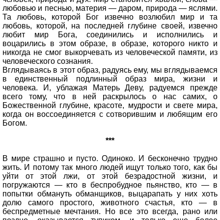
любовью и песнью, материя — даром, природа — яслями.
Та любовь, которой Бог извечно возлюбил мир и та
любовь, которой, на последней глубине своей, извечно
любит мир Бога, соединились и исполнились и
воцарились в этом образе, в образе, которого никто и
никогда не смог выкорчевать из человеческой памяти, из
человеческого сознания.
Вглядываясь в этот образ, радуясь ему, мы вглядываемся
в единственный подлинный образ мира, жизни и
человека. И, ублажая Матерь Деву, радуемся прежде
всего тому, что в ней раскрылось о нас самих, о
Божественной глубине, красоте, мудрости и свете мира,
когда он воссоединяется с сотворившим и любящим его
Богом.
***
В мире страшно и пусто. Одиноко. И бесконечно трудно
жить. И потому так много людей ищут только того, как бы
уйти от этой лжи, от этой безрадостной жизни, и
погружаются — кто в беспробудное пьянство, кто — в
попытки обмануть обманщиков, выцарапать у них хоть
долю самого простого, животного счастья, кто — в
беспредметные мечтания. Но все это всегда, рано или