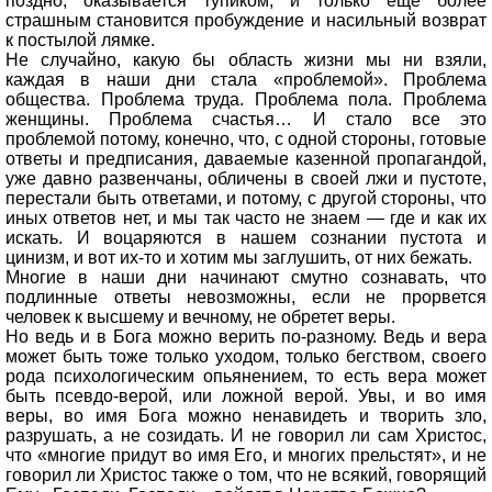
поздно, оказывается тупиком, и только еще более
страшным становится пробуждение и насильный возврат
к постылой лямке.
Не случайно, какую бы область жизни мы ни взяли,
каждая в наши дни стала «проблемой». Проблема
общества. Проблема труда. Проблема пола. Проблема
женщины. Проблема счастья… И стало все это
проблемой потому, конечно, что, с одной стороны, готовые
ответы и предписания, даваемые казенной пропагандой,
уже давно развенчаны, обличены в своей лжи и пустоте,
перестали быть ответами, и потому, с другой стороны, что
иных ответов нет, и мы так часто не знаем — где и как их
искать. И воцаряются в нашем сознании пустота и
цинизм, и вот их-то и хотим мы заглушить, от них бежать.
Многие в наши дни начинают смутно сознавать, что
подлинные ответы невозможны, если не прорвется
человек к высшему и вечному, не обретет веры.
Но ведь и в Бога можно верить по-разному. Ведь и вера
может быть тоже только уходом, только бегством, своего
рода психологическим опьянением, то есть вера может
быть псевдо-верой, или ложной верой. Увы, и во имя
веры, во имя Бога можно ненавидеть и творить зло,
разрушать, а не созидать. И не говорил ли сам Христос,
что «многие придут во имя Его, и многих прельстят», и не
говорил ли Христос также о том, что не всякий, говорящий