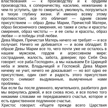
властвования — к производству и к орудиям
производства, к соперничеству, насилию, нежеланию в
чем-то уступить, где-то смириться, умолкнуть, погрузиться
в тихую глубину жизни. И именно всему этому
противостоит, все это обличает — одним своим
присутствием — образ Девы Марии, Пречистой Матери,
образ бесконечного смирения, но также и силы и красоты
смирения, образ чистоты — и ее силы и красоты, образ
любви — и победы этой любви.
Дева Мария, Пречистая Матерь ничего не требует — и все
получает. Ничего не добивается — и всем обладает. В
образе Девы Марии все то, чего почти уже не осталось в
нашем мужском, гордом и агрессивном мире:
сострадание, жалость, забота, доверие; про Себя Она
говорит: «се раба Господня», а мы называем Ее Царицей
неба и земли, Владычицей и Госпожой. Дева Мария
ничему не учит, ничего не доказывает — но вот одно ее
присутствие, один свет и радость этого присутствия
просто снимают выдуманные, вымученные нами
проблемы.
Как если бы после длинного, мучительного, разбитого дня
мы вернулись домой, и все снова ясно, и все полно того
никакими словами не передаваемого счастья, которое и
есть единственное подлинное счастье.
Христос говорил: «Ищите прежде всего Царствия