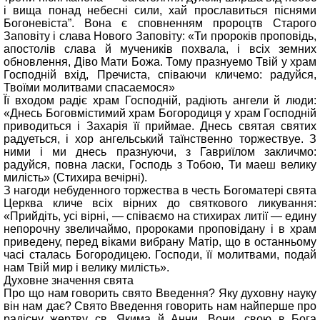
і вища понад небесні сили, хай прославиться піснями
Богоневіста”. Вона є сповненням пророцтв Старого
Заповіту і слава Нового Заповіту: «Ти пророків проповідь,
апостолів слава й мучеників похвала, і всіх земних
обновлення, Діво Мати Божа. Тому празнуемо Твій у храм
Господній вхід, Пречиста, співаючи кличемо: радуйся,
Твоїми молитвами спасаемося»
Її входом радіє храм Господній, радіють ангели й люди:
«Днесь Боговмістимий храм Богородиця у храм Господній
приводиться і Захарія її приймае. Днесь святая святих
радуеться, і хор ангельський таїнственно торжествуе. З
ними і ми днесь празнуючи, з Гавриїлом закличмо:
радуйся, повна ласки, Господь з Тобою, Ти маеш велику
милість» (Стихира вечірні).
З нагоди небуденного торжества в честь Богоматері свята
Церква кличе всіх вірних до святкового ликування:
«Прийдіть, усі вірні, — співаємо на стихирах литії — едину
непорочну звеличаймо, пророками проповідану і в храм
приведену, перед віками вибрану Матір, що в останньому
часі сталась Богородицею. Господи, її молитвами, подай
нам Твій мир і велику милість».
Духовне значення свята
Про що нам говорить свято Введення? Яку духовну науку
він нам дає? Свято Введення говорить нам найперше про
радісну жертву св. Якима й Анни. Вони, свою в Бога