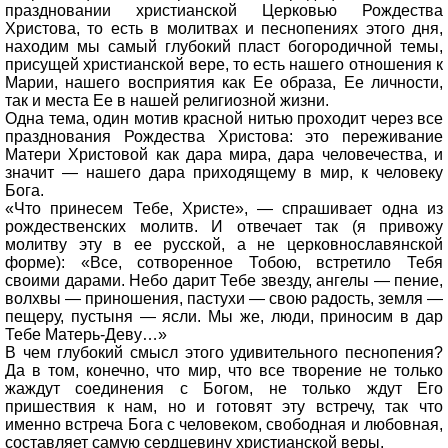
праздновании христианской Церковью Рождества
Христова, то есть в молитвах и песнопениях этого дня,
находим мы самый глубокий пласт богородичной темы,
присущей христианской вере, то есть нашего отношения к
Марии, нашего восприятия как Ее образа, Ее личности,
так и места Ее в нашей религиозной жизни.
Одна тема, один мотив красной нитью проходит через все
празднования Рождества Христова: это переживание
Матери Христовой как дара мира, дара человечества, и
значит — нашего дара приходящему в мир, к человеку
Бога.
«Что принесем Тебе, Христе», — спрашивает одна из
рождественских молитв. И отвечает так (я привожу
молитву эту в ее русской, а не церковнославянской
форме): «Все, сотворенное Тобою, встретило Тебя
своими дарами. Небо дарит Тебе звезду, ангелы — пение,
волхвы — приношения, пастухи — свою радость, земля —
пещеру, пустыня — ясли. Мы же, люди, приносим в дар
Тебе Матерь-Деву…»
В чем глубокий смысл этого удивительного песнопения?
Да в том, конечно, что мир, что все творение не только
жаждут соединения с Богом, не только ждут Его
пришествия к нам, но и готовят эту встречу, так что
именно встреча Бога с человеком, свободная и любовная,
составляет самую сердцевину христианской веры.