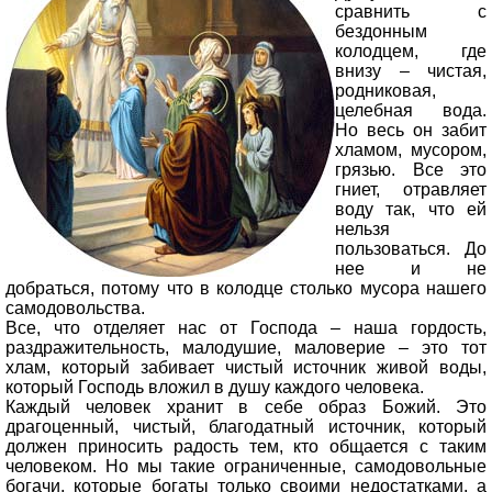
сравнить с
бездонным
колодцем, где
внизу – чистая,
родниковая,
целебная вода.
Но весь он забит
хламом, мусором,
грязью. Все это
гниет, отравляет
воду так, что ей
нельзя
пользоваться. До
нее и не
добраться, потому что в колодце столько мусора нашего
самодовольства.
Все, что отделяет нас от Господа – наша гордость,
раздражительность, малодушие, маловерие – это тот
хлам, который забивает чистый источник живой воды,
который Господь вложил в душу каждого человека.
Каждый человек хранит в себе образ Божий. Это
драгоценный, чистый, благодатный источник, который
должен приносить радость тем, кто общается с таким
человеком. Но мы такие ограниченные, самодовольные
богачи, которые богаты только своими недостатками, а