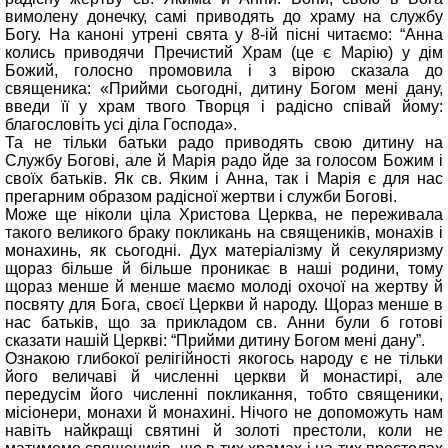
вимолену донечку, самі приводять до храму на службу
Богу. На каноні утрені свята у 8-ій пісні читаємо: “Анна
колись приводячи Пречистий Храм (це є Марію) у дім
Божий, голосно промовила і з вірою сказала до
священика: «Прийми сьогодні, дитину Богом мені дану,
введи її у храм твого Творця і радісно співай йому:
благословіть усі діла Господа».
Та не тільки батьки радо приводять свою дитину на
Службу Богові, але й Марія радо йде за голосом Божим і
своїх батьків. Як св. Яким і Анна, так і Марія є для нас
прегарним образом радісної жертви і служби Богові.
Може ще ніколи ціла Христова Церква, не переживала
такого великого браку покликань на священиків, монахів і
монахинь, як сьогодні. Дух матеріалізму й секуляризму
щораз більше й більше проникає в наші родини, тому
щораз менше й менше маємо молоді охочої на жертву й
посвяту для Бога, своєї Церкви й народу. Щораз менше в
нас батьків, що за прикладом св. Анни були б готові
сказати нашій Церкві: “Прийми дитину Богом мені дану”.
Ознакою глибокої релігійності якогось народу є не тільки
його величаві й численні церкви й монастирі, але
передусім його численні покликання, тобто священики,
місіонери, монахи й монахині. Нічого не допоможуть нам
навіть найкращі святині й золоті престоли, коли не