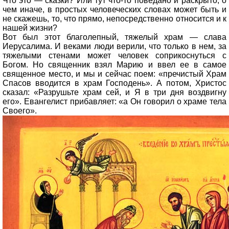
Что это — сказки? Или тут что-то поведано и раскрыто, о
чем иначе, в простых человеческих словах может быть и
не скажешь, то, что прямо, непосредственно относится и к
нашей жизни?
Вот был этот благолепный, тяжелый храм — слава
Иерусалима. И веками люди верили, что только в нем, за
тяжелыми стенами может человек соприкоснуться с
Богом. Но священник взял Марию и ввел ее в самое
священное место, и мы и сейчас поем: «пречистый Храм
Спасов вводится в храм Господень». А потом, Христос
сказал: «Разрушьте храм сей, и Я в три дня воздвигну
его». Евангелист прибавляет: «а Он говорил о храме тела
Своего».