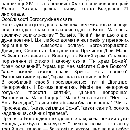
наприкінці XIV ст., а в половині XV ст. поширився по цілій
Європі. Західна церква святкує свято Введення 21
листопада.
Особливості Богослужіння свята
Богослужіння цього дня в радісних і веселих тонах оспівує
подію входу в храм, прославляє гідність Божої Матері та
звеличує велику жертву її батьків. Пісні й гімни цього дня
дуже поетичні. Ця глибоко догматична поезія у прегарних
порівняннях і символах оспівує Богоматеринство,
Дівицтво, Святість і Заступництво Пречистої Діви Марії.
Найчастіше славиться Вона тут, як Божий храм. Ось деякі
порівняння зі стихир і канону свята: “Ти храм Божий”,
“храм освячений”, “храм, що має вмістити Сина Божого”,
“храм живий святої слави Христа Бога нашого”,
“Боговмістимий храм”, “храм і палата і живе небо”.
В особливий спосіб прославляється тут її Дівицтво,
Непорочність і Богоматеринство. Марія це “непорочна
голубка”, “престіл святий”, “Дівиця непорочна”,
“Богоневісна Мати Творця”, “Мати Слова життя”, “Невіста
Бога Всецаря”, “єдина між жінками благословенна”, “Чиста
Приснодіва”, “жива світлиця Божа”, “кивот святий, золота
кадильниця, свічник і трапеза”.
Пресвята Богородиця входячи в храм, хоча роками дуже
молода, але була зріла духом: “Трилітня тілом — сказано у
третій пісні канона — багатолітня духом, ширша від небес