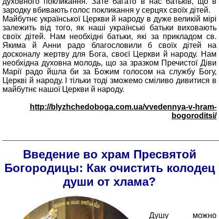
духовного покликання. Зате багато в нас батьків, що в
зародку вбивають голос покликання у серцях своїх дітей.
Майбутнє української Церкви й народу в дуже великій мірі
залежить від того, як наші українські батьки виховають
своїх дітей. Нам необхідні батьки, які за прикладом св.
Якима й Анни радо благословили б своїх дітей на
досконалу жертву для Бога, своєї Церкви й народу. Нам
необхідна духовна молодь, що за зразком Пречистої Діви
Марії радо йшла би за Божим голосом на службу Богу,
Церкві й народу. І тільки тоді зможемо сміливо дивитися в
майбутнє нашої Церкви й народу.
http://blyzhchedoboga.com.ua/vvedennya-v-hram-
bogoroditsi/
_______________________________________________________________
Введение во храм Пресвятой
Богородицы: Как очистить колодец
души от хлама?
Душу можно