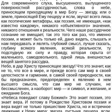
Для современного слуха, высушенного, вылущенного
поверхностной рассудочностью, слова о небе,
приносящем приходящему в мир Богу — звезду, или о
земле, приносящей Ему пещеру и ясли, звучат всего лишь
как поэтические метафоры, как поэзия, не имеющая, «как
известно каждому», никакого «объективного» значения,
никакого отношения к реальности. Чего наше рассудочное
сознание не вмещает, так это того как раз, что именно
поэзии, и может быть только ей, дано видеть, слышать и
нам передавать и являть глубокий смысл, лучше сказать,
глубину всякого явления, всякой реальности, ту
подспудную их силу и правду, которая скрыта от
маленького, самодовольного, одной лишь внешностью
вещей занятого рассудка.
Небо, в дар Христу приносящее звезду! Что это значит, как
не то, что все в мире, и прежде всего сам мир в своей
целостности и гармонии, в самой своей природности, как
бы предназначен, предопределен к явлению в нем
высшего смысла, что сам мир не случаен, не
бессмысленен, а наоборот: мир — и символ, и желание, и
ожидание Бога.
«Небеса поведают славу Божию!» Это знает поэзия, это
знает вера. И потому в Рождестве Христовом поэзия и
вера видят не только пришествие Христа, но и встречное
движение к Нему мира: звезда, пустыня, пещера, ясли.