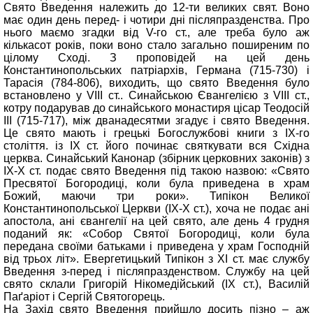
Свято Введення належить до 12-ти великих свят. Воно
має один день перед- і чотири дні післяпразденства. Про
нього маємо згадки від V-го ст., але треба було аж
кількасот років, поки воно стало загально поширеним по
цілому Сході. З проповідей на цей день
Константинопольських патріархів, Германа (715-730) і
Тарасія (784-806), виходить, що свято Введення було
встановлено у VIII ст.. Синайською Євангелією з VIII ст.,
котру подарував до синайського монастиря цісар Теодосій
ІІІ (715-717), між дванадесятми згадує і свято Введення.
Це свято мають і грецькі Богослужбові книги з ІХ-го
століття. із ІХ ст. його починає святкувати вся Східна
церква. Синайський Канонар (збірник церковних законів) з
IX-X ст. подає свято Введення під такою назвою: «Свято
Пресвятої Богородиці, коли була приведена в храм
Божий, маючи три роки». Типікон Великої
Константинопольської Церкви (IX-X ст.), хоча не подає ані
апостола, ані євангелії на цей свято, але день 4 грудня
поданий як: «Собор Святої Богородиці, коли була
передана своїми батьками і приведена у храм Господній
від трьох літ». Евергетицький Типікон з XI ст. має службу
Введення з-перед і післяпразденством. Службу на цей
свято склали Григорій Нікомедійський (IX ст.), Василій
Паґаріот і Сергій Святогорець.
На Захід свято Введення прийшло досить пізно – аж