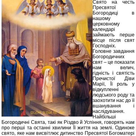
Свято на честь
Пресвятої
Богородиці в
нашому
церковному
календарі
займають перше
місце після свят
Господніх.
Головне завдання
Богородичних
свят – це показати
нам велич,
гідність і святість
Пречистої Діви
Марії, Її роль у
відкупленні
людського роду та
заохотити нас до її
вшанування і
наслідування.
Найбільші
Богородичні Свята, такі як Різдво й Успіння, говорять нам
про перші та останні хвилини Її життя на землі. Одиноке
свято, яке нам висвітлює дитинство Пресвятої Богоматері