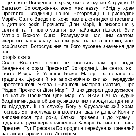
– це свято Введення в храм, яке святкуємо 4 грудня. В
багатьох Богослужіннях воно має назву: «Вхід у храм
Пресвятої Владичиці нашої Богородиці і Приснодіви
Марії». Свято Введення хоче нам відкрити деякі таємниці
з дитячих років Пречистої Діви Марії, Її виховання у
святині та Її приготування до найвищої гідності: бути
Матір’ю Божого Сина. Роздумуючи над цим святом,
звернімо нашу увагу на три речі: на його історію, його
особливості Богослужіння та його духовне значення для
нас.
Історія свята
Святе Євангеліє нічого не говорить нам про подію
Введення в храм Пресвятої Богородиці. Це свято, як і
свято Різдва й Успіння Божої Матері, засновано на
традиціях Церкви й на апокрифічних книгах, передусім
Протоєвангелії Якова і Євангелії Матфея (Матвія) “Про
Різдво Пречистої Діви Марії”. З цих джерел довідуємося,
що батьки Пречистої Діви Марії св. Яким і Анна будучи
бездітними, дали обіцянку, якщо в них народиться дитина,
то віддадуть Її на службу Богу у Єрусалимський храм.
Господь Бог вислухав їхні молитви і дав їм доньку. Коли їй
виповнилося три роки, батьки привели Її до храму і
віддали в руки первосвященика Захарії, батька св. Івана
Предтечі. Тут Пресвята Богородиця перебувала тривалий
час аж до заручин з св. Йосифом.