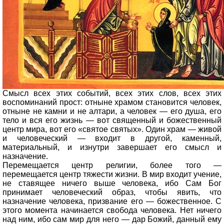
Смысл всех этих событий, всех этих слов, всех этих
воспоминаний прост: отныне храмом становится человек,
отныне не камни и не алтари, а человек — его душа, его
тело и вся его жизнь — вот священный и божественный
центр мира, вот его «святое святых». Один храм — живой
и человеческий — входит в другой, каменный,
материальный, и изнутри завершает его смысл и
назначение.
Перемещается центр религии, более того —
перемещается центр тяжести жизни. В мир входит учение,
не ставящее ничего выше человека, ибо Сам Бог
принимает человеческий образ, чтобы явить, что
назначение человека, призвание его — божественное. С
этого момента начинается свобода человека. Нет ничего
над ним, ибо сам мир для него — дар Божий, данный ему