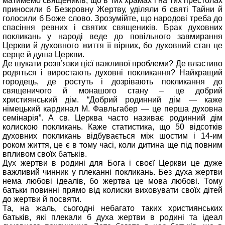
матимемо священиків, що в тих храмах і на тих престолах
приносили б Безкровну Жертву, уділяли б святі Тайни й
голосили б Боже слово. Зрозумійте, що народові треба до
спасіння ревних і святих священиків. Брак духовних
покликань у народі веде до повільного завмирання
Церкви й духовного життя її вірних, бо духовний стан це
серце й душа Церкви.
Де шукати розв’язки цієї важливої проблеми? Де властиво
родяться і виростають духовні покликання? Найкращий
городець, де ростуть і дозрівають покликання до
священичого й монашого стану – це добрий
християнський дім. “Добрий родинний дім — каже
німецький кардинал М. Фавльгабер — це перша духовна
семінарія”. А св. Церква часто називає родинний дім
колискою покликань. Каже статистика, що 50 відсотків
духовних покликань відбувається між шостим і 14-им
роком життя, це є в тому часі, коли дитина ще під повним
впливом своїх батьків.
Дух жертви в родині для Бога і своєї Церкви це дуже
важливий чинник у плеканні покликань. Без духа жертви
нема любові ідеалів, бо жертва це мова любові. Тому
батьки повинні прямо від колиски виховувати своїх дітей
до жертви й посвяти.
Та, на жаль, сьогодні небагато таких християнських
батьків, які плекали б духа жертви в родині та ідеал