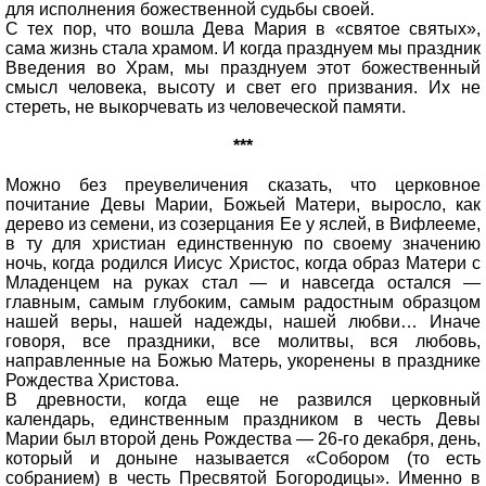
для исполнения божественной судьбы своей.
С тех пор, что вошла Дева Мария в «святое святых»,
сама жизнь стала храмом. И когда празднуем мы праздник
Введения во Храм, мы празднуем этот божественный
смысл человека, высоту и свет его призвания. Их не
стереть, не выкорчевать из человеческой памяти.
***
Можно без преувеличения сказать, что церковное
почитание Девы Марии, Божьей Матери, выросло, как
дерево из семени, из созерцания Ее у яслей, в Вифлееме,
в ту для христиан единственную по своему значению
ночь, когда родился Иисус Христос, когда образ Матери с
Младенцем на руках стал — и навсегда остался —
главным, самым глубоким, самым радостным образцом
нашей веры, нашей надежды, нашей любви… Иначе
говоря, все праздники, все молитвы, вся любовь,
направленные на Божью Матерь, укоренены в празднике
Рождества Христова.
В древности, когда еще не развился церковный
календарь, единственным праздником в честь Девы
Марии был второй день Рождества — 26-го декабря, день,
который и доныне называется «Собором (то есть
собранием) в честь Пресвятой Богородицы». Именно в