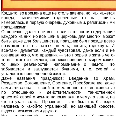
Когда-то, во времена еще не столь давние, но, как кажется
иногда, тысячелетиями отделенные от нас, жизнь
измерялась, в первую очередь, духовными, религиозными
праздниками.
О, конечно, далеко не все знали в точности содержание
каждого из них, но все шли в церковь, для многих, может
быть, даже для большинства, праздник был прежде всего
возможностью выспаться, поесть, попить, отдохнуть. И
все-таки, думается, каждый чувствовал, даже если и не
сознавал ясно, что праздник — это прорыв в жизнь чего-
то высокого и светлого, соприкосновение с миром каких-
то иных реальностей, напоминание о чем-то, что
забывается и заглушается буднями, т. е. суетой и
усталостью повседневной жизни.
Даже названия праздников: Введение во Храм,
Рождество, Богоявление, Сретение, Преображение, даже
сами эти слова — своей торжественностью, инаковостью
по отношению к действительности, таинственной
красотой своей о чем-то напоминали, к чему-то звали, на
что-то указывали… Праздник — это был как бы вздох
человека о какой-то утраченной, но манящей красоте,
вздох о возможности другого.
Но теперешний мир наш стал будничным,