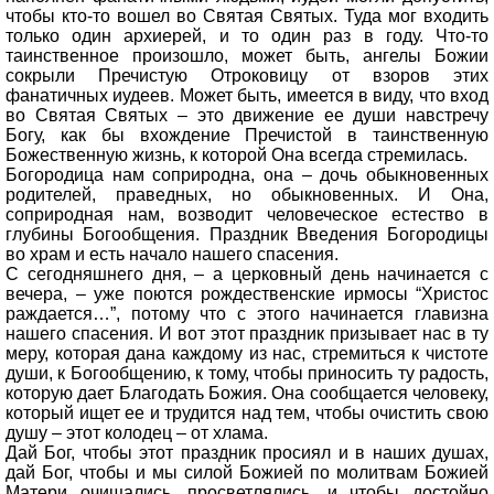
чтобы кто-то вошел во Святая Святых. Туда мог входить
только один архиерей, и то один раз в году. Что-то
таинственное произошло, может быть, ангелы Божии
сокрыли Пречистую Отроковицу от взоров этих
фанатичных иудеев. Может быть, имеется в виду, что вход
во Святая Святых – это движение ее души навстречу
Богу, как бы вхождение Пречистой в таинственную
Божественную жизнь, к которой Она всегда стремилась.
Богородица нам соприродна, она – дочь обыкновенных
родителей, праведных, но обыкновенных. И Она,
соприродная нам, возводит человеческое естество в
глубины Богообщения. Праздник Введения Богородицы
во храм и есть начало нашего спасения.
С сегодняшнего дня, – а церковный день начинается с
вечера, – уже поются рождественские ирмосы “Христос
раждается…”, потому что с этого начинается главизна
нашего спасения. И вот этот праздник призывает нас в ту
меру, которая дана каждому из нас, стремиться к чистоте
души, к Богообщению, к тому, чтобы приносить ту радость,
которую дает Благодать Божия. Она сообщается человеку,
который ищет ее и трудится над тем, чтобы очистить свою
душу – этот колодец – от хлама.
Дай Бог, чтобы этот праздник просиял и в наших душах,
дай Бог, чтобы и мы силой Божией по молитвам Божией
Матери очищались, просветлялись, и чтобы достойно