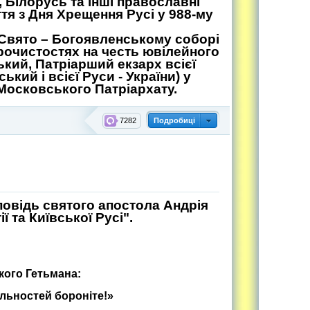
я, Білорусь та інші православні
ття з Дня Хрещення Русі у 988-му
Свято – Богоявленському соборі
рочистостях на честь ювілейного
кий, Патріарший екзарх всієї
ький і всієї Руси - України) у
Московського Патріархату.
7282
Подробиці
повідь святого апостола Андрія
 та Київської Русі".
кого Гетьмана:
вольностей бороніте!»