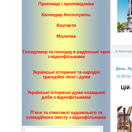
Проповіді і проповідники
Календар богослужінь
Контакти
Молитва
Голодомор та геноцид в радянські часи
Категорі
з відеофільмами
День Хр
Українські історичні та народні
трагедійні пісні і думи
Автор:
Цій
Українські історичні думи козацької
доби з відеофільмами
П'єси та спектаклі художнього та
комедійного змісту з відеофільмами