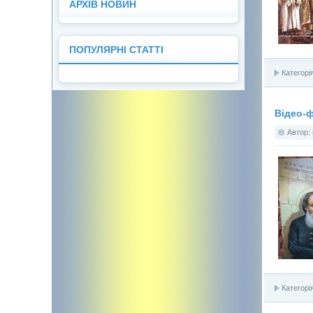
У вигляді календаря
У вигляді списку
АРХІВ НОВИН
ПОПУЛЯРНІ СТАТТІ
Категорі
Відео-ф
Автор:
Категорі