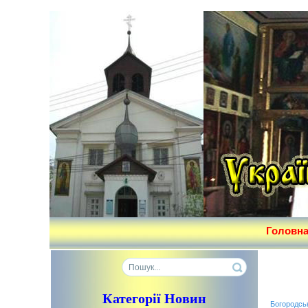
Головн
Категорії Новин
Богородсь