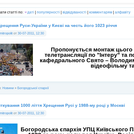
ати статті по:
даті
|
популярності
|
відвідуваності
|
комментарям
|
алфавіту
рещення Руси-України у Києві на честь його 1023 річчя
mitropolit
от
30-07-2011, 12:30
Пропонується монтаж цього 
телетрансляції по "Інтеру" та
кафедрального Свято – Володим
відеофільму та
я:
Новини
»
Богородської єпархії
ткування 1000 ліття Хрещення Русі у 1988-му році у Москві
mitropolit
от
30-07-2011, 12:30
Богородська єпархія УПЦ Київського П