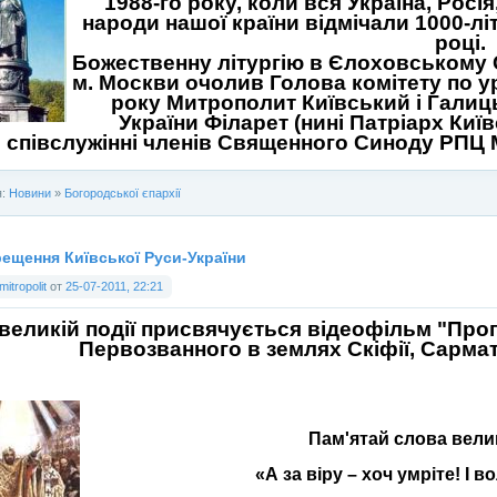
1988-го року, коли вся Україна, Росі
народи нашої країни відмічали 1000-лі
році.
Божественну літургію в Єлоховському 
м. Москви очолив Голова комітету по у
року Митрополит Київський і Галиць
України Філарет (нині Патріарх Київс
співслужінні членів Священного Синоду РПЦ 
я:
Новини
»
Богородської єпархії
ещення Київської Руси-України
mitropolit
от
25-07-2011, 22:21
 великій події присвячується відеофільм "Про
Первозванного в землях Скіфії, Сарматії
Пам'ятай слова вели
«А за віру – хоч умріте! І 