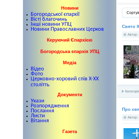
Новини
Сортув
Богородської єпархії
Вісті благочинь
Інші новини УПЦ
Свято Х
Новини Православних Церков
Автор:
Керуючий Єпархією
Богородська єпархія УПЦ
Медіа
Відео
Фото
Церковно-хоровий спів X-XX
столітть
Категорі
Документи
Укази
Розпорядження
Про свя
Послання
Листи
Автор:
Вітання
Газета