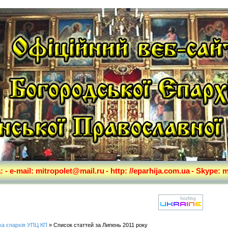
а:
- e-mail: mitropolet@mail.ru
- http: //eparhija.com.ua
- Skype: m
ка єпархія УПЦ КП
» Список статтей за Липень 2011 року