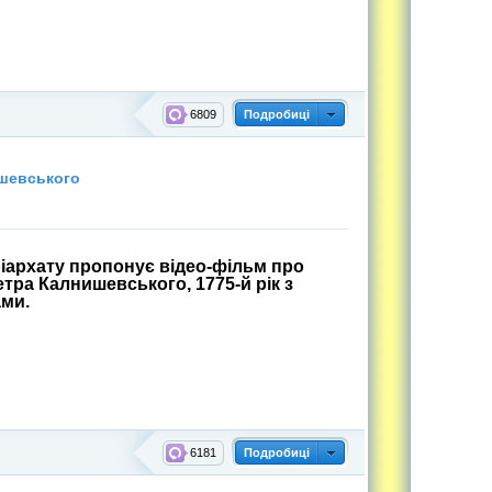
6809
Подробиці
ишевського
іархату пропонує відео-фільм про
тра Калнишевського, 1775-й рік з
ми.
6181
Подробиці