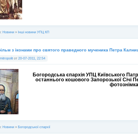
я:
Новини
»
Інші новини УПЦ КП
ільм з іконами про святого праведного мученика Петра Калн
mitropolit
от
20-07-2011, 22:54
Богородська єпархія УПЦ Київського Патр
останнього кошового Запорозької Січі Пе
фотознімка
я:
Новини
»
Богородської єпархії