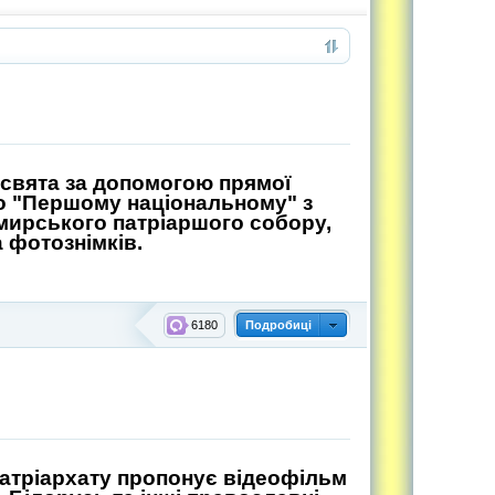
свята за допомогою прямої
 по "Першому національному" з
ирського патріаршого собору,
 фотознімків.
6180
Подробиці
атріархату пропонує відеофільм