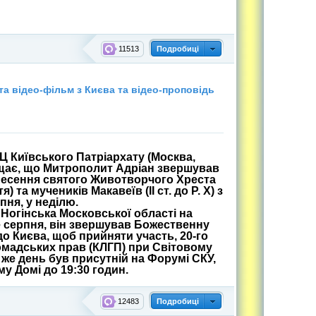
11513
Подробиці
а відео-фільм з Києва та відео-проповідь
Ц Київського Патріархату (Москва,
іщає, що Митрополит Адріан звершував
бнесення святого Животворчого Хреста
 та мучеників Макавеїв (ІІ ст. до Р. Х) з
рпня, у неділю.
 Ногінська Московської області на
е серпня, він звершував Божественну
до Києва, щоб прийняти участь, 20-го
Громадських прав (КЛГП) при Світовому
й же день був присутній на Форумі СКУ,
у Домі до 19:30 годин.
12483
Подробиці