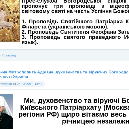
Прес-служба Богородської єпархі
пропонує три проповіді з відеоф
світовому святі на честь Успіння Божої
1. Проповідь Святійшого Патріарха Ки
Філарета (українською мовою).
2. Проповедь Святителя Феофана Затв
3. Проповедь святого праведного И
язык).
я:
Проповіді
ння Митрополита Адріана, духовенства та віруючих Богородськ
ності України
mitropolit
от
24-08-2011, 13:44
Ми, духовенство та віруючі Б
Київського Патріархату (Москв
регіони РФ) щиро вітаємо весь 
річницею незалежно