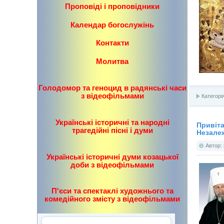
Проповіді і проповідники
Календар богослужінь
Контакти
Молитва
Голодомор та геноцид в радянські часи
з відеофільмами
Категорі
Українські історичні та народні
Привіта
трагедійні пісні і думи
Незалеж
Автор:
Українські історичні думи козацької
доби з відеофільмами
П'єси та спектаклі художнього та
комедійного змісту з відеофільмами