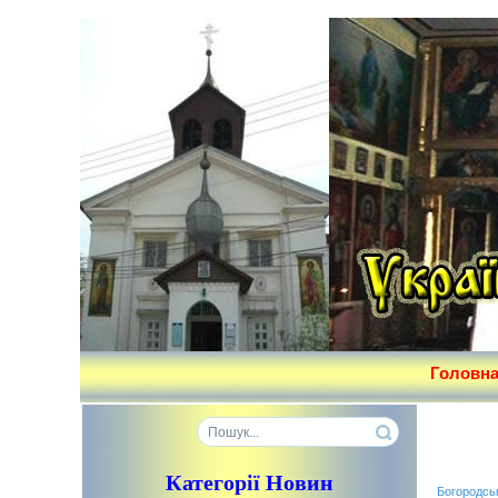
Головн
Категорії Новин
Богородсь