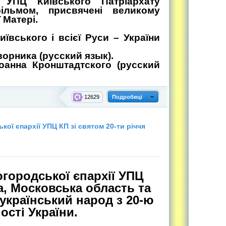
ї УПЦ Київського Патріархату
ільмом, присвячені великому
 Матері.
ївського і всієї Руси – України
орника (русский язык).
оанна Кронштадтского (русский
12629
Подробиці
ої єпархії УПЦ КП зі святом 20-ти річчя
огородської єпархії УПЦ
а, Московська область та
український народ з 20-ю
сті України.