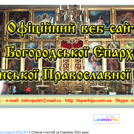
а:
- e-mail: mitropolet@mail.ru
- http: //eparhija.com.ua
- Skype: m
ка єпархія УПЦ КП
» Список статтей за Серпень 2011 року