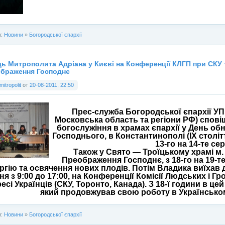
я:
Новини
»
Богородської єпархії
ь Митрополита Адріана у Києві на Конференції КЛГП при СКУ т
ображення Господнє
mitropolit
от
20-08-2011, 22:50
Прес-служба Богородської єпархії УП
Московська область та регіони РФ) спов
богослужіння в храмах єпархії у День о
Господнього, в Константинополі (ІХ століття)
13-го на 14-те се
Також у Свято — Троїцькому храмі м.
Преображення Господнє, з 18-го на 19-т
ургію та освячення нових плодів. Потім Владика виїхав 
ня з 9:00 до 17:00, на Конференції Комісії Людських і 
есі Українців (СКУ, Торонто, Канада). З 18-ї години в це
який продовжував свою роботу в Українськом
я:
Новини
»
Богородської єпархії