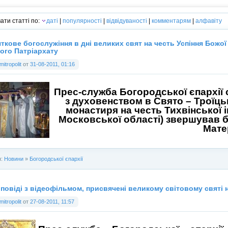
ати статті по:
даті
|
популярності
|
відвідуваності
|
комментарям
|
алфавіту
ткове богослужіння в дні великих свят на честь Успіння Божої
ого Патріархату
mitropolit
от
31-08-2011, 01:16
Прес-служба Богородської єпархії
з духовенством в Свято – Троїць
монастиря на честь Тихвінської і
Московської області) звершував б
Мате
я:
Новини
»
Богородської єпархії
повіді з відеофільмом, присвячені великому світовому святі н
mitropolit
от
27-08-2011, 11:57