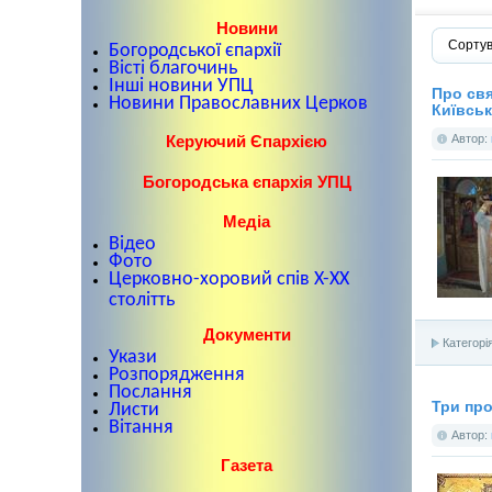
Новини
Сортув
Богородської єпархії
Вісті благочинь
Інші новини УПЦ
Про свя
Новини Православних Церков
Київськ
Керуючий Єпархією
Автор:
Богородська єпархія УПЦ
Медіа
Відео
Фото
Церковно-хоровий спів X-XX
столітть
Документи
Категорі
Укази
Розпорядження
Послання
Три про
Листи
Вітання
Автор:
Газета