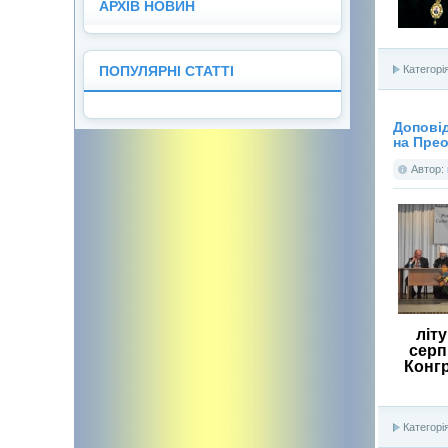
У вигляді календаря
У вигляді списку
АРХІВ НОВИН
Категорі
ПОПУЛЯРНІ СТАТТІ
Доповід
на Пре
Автор:
літ
серп
Конгр
Категорі