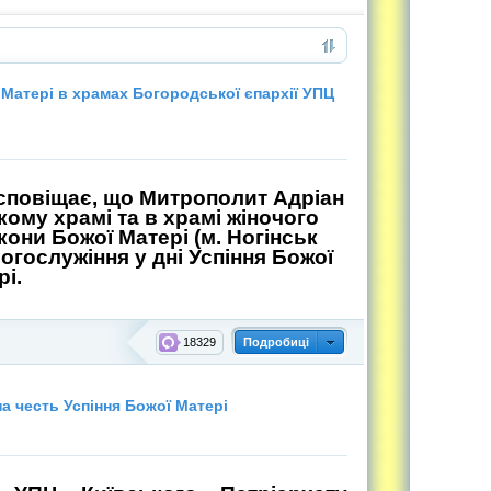
 Матері в храмах Богородської єпархії УПЦ
 сповіщає, що Митрополит Адріан
кому храмі та в храмі жіночого
кони Божої Матері (м. Ногінськ
огослужіння у дні Успіння Божої
рі.
18329
Подробиці
а честь Успіння Божої Матері