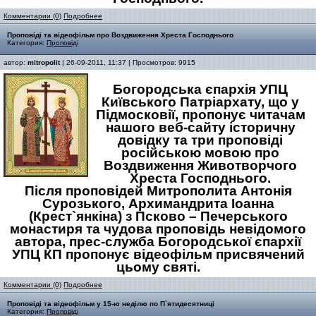
Комментарии (0)
Подробнее
Проповіді та відеофільм про Воздвиження Хреста Господнього
Категория:
Проповіді
автор:
mitropolit
| 26-09-2011, 11:37 | Просмотров: 9915
Богородська єпархія УПЦ
Київського Патріархату, що у
Підмосковії, пропонує читачам
нашого веб-сайту історичну
довідку та три проповіді
російською мовою про
Воздвиження Животворчого
Хреста Господнього.
Після проповідей Митрополита Антонія
Сурозького, Архимандрита Іоанна
(Крест`янкіна) з Псково – Печерського
монастиря та чудова проповідь невідомого
автора, прес-служба Богородської єпархії
УПЦ КП пропонує відеофільм присвячений
цьому святі.
Комментарии (0)
Подробнее
Проповіді та відеофільм у 15-ю неділю по П`ятидесятниці
Категория:
Проповіді