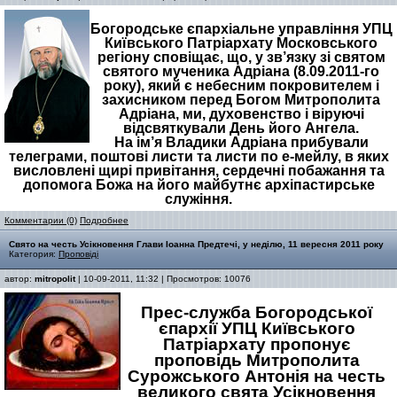
Богородське єпархіальне управління УПЦ
Київського Патріархату Московського
регіону сповіщає, що, у зв’язку зі святом
святого мученика Адріана (8.09.2011-го
року), який є небесним покровителем і
захисником перед Богом Митрополита
Адріана, ми, духовенство і віруючі
відсвяткували День його Ангела.
На ім’я Владики Адріана прибували
телеграми, поштові листи та листи по е-мейлу, в яких
висловлені щирі привітання, сердечні побажання та
допомога Божа на його майбутнє архіпастирське
служіння.
Комментарии (0)
Подробнее
Свято на честь Усікновення Глави Іоанна Предтечі, у неділю, 11 вересня 2011 року
Категория:
Проповіді
автор:
mitropolit
| 10-09-2011, 11:32 | Просмотров: 10076
Прес-служба Богородської
єпархії УПЦ Київського
Патріархату пропонує
проповідь Митрополита
Сурожського Антонія на честь
великого свята Усікновення