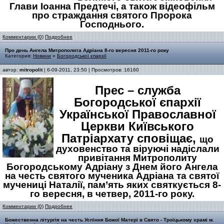
Глави Іоанна Предтечі, а також відеофільм
про страждання святого Пророка
Господнього.
Комментарии (0)
Подробнее
Про день Ангела Митрополита Адріана 8-го вересня 2011-го року
Категория:
Новини
»
Богородської єпархії
автор:
mitropolit
| 6-09-2011, 23:50 | Просмотров: 16160
Прес – служба
Богородської єпархії
Української Православної
Церкви Київського
Патріархату сповіщає,
що
духовенство та віруючі надіслали
привітання Митрополиту
Богородському Адріану з Днем його Ангела
на честь святого мученика Адріана та святої
мучениці Наталії, пам’ять яких святкується 8-
го вересня, в четвер, 2011-го року.
Комментарии (0)
Подробнее
Божественна літургія на честь Успіння Божої Матері в Свято - Троїцькому храмі м.