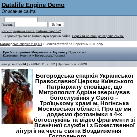
Datalife Engine Demo
Описание сайта
Пароль:
Регистрация на сайте!
Забыли пароль?
Вы просматриваете мобильную версию сайта.
Перейти на полную версию сайта.
Богородська єпархія УПЦ КП
» Список статтей за Вересень 2011 року
Про богослужіння Митрополита Адріана у Підмосков’ї
Категория:
Новини
»
Богородської єпархії
автор:
mitropolit
| 27-09-2011, 23:52 | Просмотров: 22020
Богородська єпархія Української
Православної Церкви Київського
Патріархату сповіщає, що
Митрополит Адріан звершував
богослужіння у Свято –
Троїцькому храмі м. Ногінська
Московської області. Про це ми
додаємо фотознімки з 4-х
богослужінь та відео фрагменти зі
Всенічної служби і з Божественної
літургії на честь свята Воздвиження
Господнього.