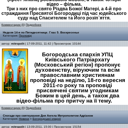
відео – фільма.
Три з них про свято Різдва Божої Матері, а 4-й про
страждання Пресвятої Богородиці під час юдейського
суду над Спасителем та Його розіп`яття.
Комментарии (0)
Подробнее
Неделя 14-я по Пятидесятнице. Глас 5. Воскресенье
Категория:
Проповіді
автор:
mitropolit
| 17-09-2011, 11:42 | Просмотров: 10144
Богородська єпархія УПЦ
Київського Патріархату
(Московський регіон) пропонує
духовенству, віруючим та всім
православним християнам
проповіді на неділю, 18-го вересня
2011-го року та проповіді
присвячені святим угодникам
Божим в цей день, а також два
відео-фільма про притчу на її тему.
Комментарии (0)
Подробнее
Спогади про святкування Дня Ангела Митрополитом Адріаном
Категория:
Новини
»
Богородської єпархії
автор:
mitropolit
| 13-09-2011, 15:00 | Просмотров: 15154