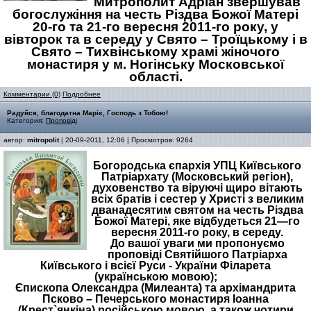
Митрополит Адріан звершував
богослужіння на честь Різдва Божої Матері
20-го та 21-го вересня 2011-го року, у
вівторок та в середу у Свято – Троїцькому і в
Свято – Тихвінському храмі жіночого
монастиря у м. Ногінську Московської
області.
Комментарии (0)
Подробнее
Радуйся, благодатна Маріє, Господь з Тобою!
Категория:
Проповіді
автор:
mitropolit
| 20-09-2011, 12:06 | Просмотров: 9264
Богородська єпархія УПЦ Київського
Патріархату (Московський регіон),
духовенство та віруючі щиро вітають
всіх братів і сестер у Христі з великим
дванадесятим святом на честь Різдва
Божої Матері, яке відбудеться 21—го
вересня 2011-го року, в середу.
До вашої уваги ми пропонуємо
проповіді Святійшого Патріарха
Київського і всієї Руси - України Філарета
(українською мовою);
Єпископа Олександра (Милеанта) та архімандрита
Псково – Печерського монастиря Іоанна
(Крест`янкіна) російською мовою, а також чотири