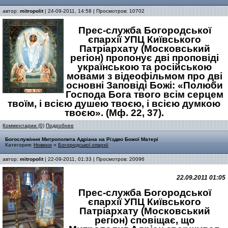
автор:
mitropolit
| 24-09-2011, 14:58 | Просмотров: 10702
Прес-служба Богородської
єпархії УПЦ Київського
Патріархату (Московський
регіон) пропонує дві проповіді
українською та російською
мовами з відеофільмом про дві
основні Заповіді Божі: «Полюби
Господа Бога твого всім серцем
твоїм, і всією душею твоєю, і всією думкою
твоєю». (Мф. 22, 37).
Комментарии (0)
Подробнее
Богослужіння Митрополита Адріана на Різдво Божої Матері
Категория:
Новини
»
Богородської єпархії
автор:
mitropolit
| 22-09-2011, 01:33 | Просмотров: 20096
22.09.2011 01:05
Прес-служба Богородської
єпархії УПЦ Київського
Патріархату (Московський
регіон) сповіщає, що