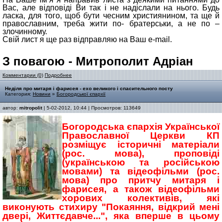
Вас, але відповіді Ви так і не надіслали на нього. Будь
ласка, для того, щоб бути чесним християнином, та ще й
православним, треба жити по- братерськи, а не по –
злочинному.
Свій лист я ще раз відправляю на Ваш e-mail.
З повагою - Митрополит Адріан
Комментарии (0)
Подробнее
Неділя про митаря і фарисея - ехо великого і спасительного посту
Категория:
Новини
»
Богородської єпархії
автор:
mitropolit
| 5-02-2012, 10:44 | Просмотров: 113649
Богородська єпархія Української
Православної Церкви КП
розміщує історичні матеріали
(рос. мова), проповіді
(українською та російською
мовами) та відеофільми (рос.
мова) про притчу митаря і
фарисея, а також відеофільми
хорових колективів, які
виконують стихиру "Покаяння, відкрий мені
двері, Життєдавче...", яка вперше в цьому