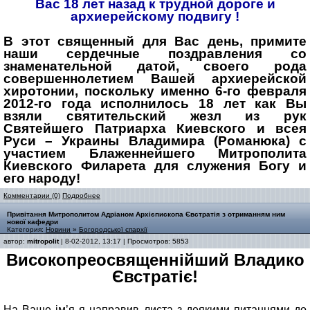
Вас 18 лет назад к трудной дороге и
архиерейскому подвигу !
В этот священный для Ва
с день, примите
наши сердечные поздравления со
знаменательной датой, своего рода
совершеннолетием Вашей архиерейской
хиротонии, поскольку именно 6-го февраля
2012-го года исполнилось 18 лет как Вы
взяли святительский жезл из рук
Святейшего Патриарха Киевского и всея
Руси – Украины Владимира (Романюка) с
участием Блаженнейшего Митрополита
Киевского Филарета для служения Богу и
его народу!
Комментарии (0)
Подробнее
Привітання Митрополитом Адріаном Архієпископа Євстратія з отриманням ним
нової кафедри
Категория:
Новини
»
Богородської єпархії
автор:
mitropolit
| 8-02-2012, 13:17 | Просмотров: 5853
Високопреосвященнійший Владико
Євстратіє!
На Ваше ім’я я направив листа з деякими питаннями до