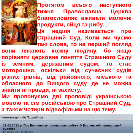
Протягом всього наступного
тижня Православна Церква
благословляє вживати молочні
продукти, яйця та рибу.
Ця неділя називається про
Страшний Суд. Коли ми чуємо
такі слова, то на перший погляд
вони лякають кожну людину, бо якщо
порівняти церковне поняття Страшного Суду
із земним, державним судом, то стає
моторошно, оскільки від сучасних судів
різних рівнів, від районного, міського та
обласного до Вищого суду де не можна
знайти ні правди, ні захисту.
Ми пропонуємо дві проповіді українською
мовою та сім російською про Страшний Суд,
а також чотири відеофільми на цю тему.
Комментарии (0)
Подробнее
18.02.2012 р. Про Вселенську поминальну суботу. О Вселенской поминальной
субботе
Категория:
Проповіді