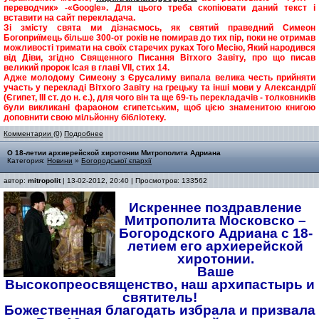
переводчик» -«Google». Для цього треба скопіювати даний текст і
вставити на сайт перекладача.
Зі змісту свята ми дізнаємось, як святий праведний Симеон
Богоприїмець більше 300-от років не помирав до тих пір, поки не отримав
можливості тримати на своїх старечих руках Того Месію, Який народився
від Діви, згідно Священного Писання Вітхого Завіту, про що писав
великий пророк Ісая в главі VII, стих 14.
Адже молодому Симеону з Єрусалиму випала велика честь прийняти
участь у перекладі Вітхого Завіту на грецьку та інші мови у Александрії
(Єгипет, ІІІ ст. до н. є.), для чого він та ще 69-ть перекладачів - толковників
були викликані фараоном єгипетським, щоб цією знаменитою книгою
доповнити свою мільйонну бібліотеку.
Комментарии (0)
Подробнее
О 18-летии архиерейской хиротонии Митрополита Адриана
Категория:
Новини
»
Богородської єпархії
автор:
mitropolit
| 13-02-2012, 20:40 | Просмотров: 133562
Искреннее поздравление
Митрополита Московско –
Богородского Адриана с 18-
летием его архиерейской
хиротонии.
Ваше
Высокопреосвященство, наш архипастырь и
святитель!
Божественная благодать избрала и призвала