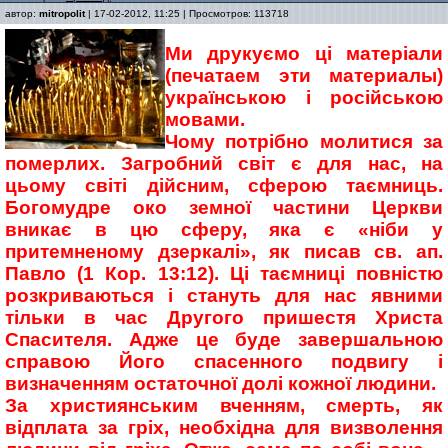
автор:
mitropolit
| 17-02-2012, 11:25 | Просмотров: 113718
Ми друкуємо ці матеріали
(печатаем эти материалы)
українською і російською
мовами.
Чому потрібно молитися за
померлих. Загробний світ є для нас, на
цьому світі дійсним, сферою таємниць.
Богомудре око земної частини Церкви
вникає в цю сферу, яка є «ніби у
притемненому дзеркалі», як писав св. ап.
Павло (1 Кор. 13:12). Ці таємниці повністю
розкриваються і стануть для нас явними
тільки в час Другого пришестя Христа
Спасителя. Адже це буде завершальною
справою Його спасенного подвигу і
визначенням остаточної долі кожної людини.
За християнським вченням, смерть, як
відплата за гріх, необхідна для визволення