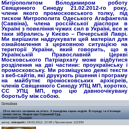
Митрополитом Володимиром роботу
Священного Синоду 21.02.2012-го року,
члени якого промосковського толку, під
тиском Митрополита Одеського Агафангела
(Саввіна), члена россійської діаспори в
Україні з повеління чужих сил в Україні, все ж
таки зібрались у Києво – Печерській Лаврі.
Ми вирішили надрукувати цей матеріал для
ознайомлення з церковною ситуацією на
території України, який говорить, що в
Українській Православній Церкві
Московського Патріархату може відбутися
розділення на дві частини: проукраїнську і
промосковську. Ми розміщуємо деякі тексти
з веб-сайтів, які друкують рішення і програму
на майбутнє промосковських архієреїв,
членів Священного Синоду УПЦ МП, коротко,
СС УПЦ МП, про цю давноочікувану
боротьбу між собою.
Подробнее
19-го лютого заговини на м’ясо. З понеділка сирна неділя. В середу і в п’ятницю
немає поста. Неділя про Страшний Суд
Категория:
Проповіді
автор:
mitropolit
| 18-02-2012, 22:08 | Просмотров: 121550