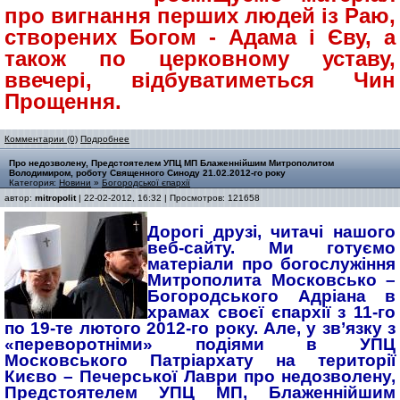
про вигнання перших людей із Раю,
створених Богом - Адама і Єву, а
також по церковному уставу,
ввечері, відбуватиметься Чин
Прощення.
Комментарии (0)
Подробнее
Про недозволену, Предстоятелем УПЦ МП Блаженнійшим Митрополитом
Володимиром, роботу Священного Синоду 21.02.2012-го року
Категория:
Новини
»
Богородської єпархії
автор:
mitropolit
| 22-02-2012, 16:32 | Просмотров: 121658
Дорогі друзі, читачі нашого
веб-сайту. Ми готуємо
матеріали про богослужіння
Митрополита Московсько –
Богородського Адріана в
храмах своєї єпархії з 11-го
по 19-те лютого 2012-го року. Але, у зв’язку з
«переворотніми» подіями в УПЦ
Московського Патріархату на території
Києво – Печерської Лаври про недозволену,
Предстоятелем УПЦ МП, Блаженнійшим