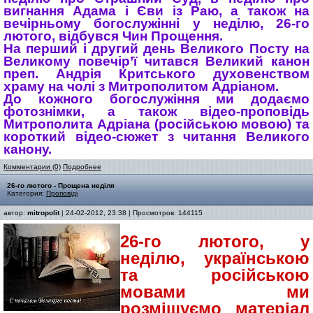
вигнання Адама і Єви із Раю, а також на
вечірньому богослужінні у неділю, 26-го
лютого, відбувся Чин Прощення.
На перший і другий день Великого Посту на
Великому повечір’ї читався Великий канон
преп. Андрія Критського духовенством
храму на чолі з Митрополитом Адріаном.
До кожного богослужіння ми додаємо
фотознімки, а також відео-проповідь
Митрополита Адріана (російською мовою) та
короткий відео-сюжет з читання Великого
канону.
Комментарии (0)
Подробнее
26-го лютого - Прощена неділя
Категория:
Проповіді
автор:
mitropolit
| 24-02-2012, 23:38 | Просмотров: 144115
26-го лютого, у
неділю, українською
та російською
мовами ми
розміщуємо матеріал