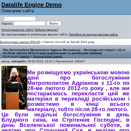
Datalife Engine Demo
Описание сайта
Пароль:
Регистрация на сайте!
Забыли пароль?
Вы просматриваете мобильную версию сайта.
Перейти на полную версию сайта.
Богородська єпархія УПЦ КП
» Список статтей за Лютий 2012 року
Про богослужіння Митрополита Адріана Московсько – Богородської єпархії з 11-го
по 28-ме лютого 2012-го року (українською та російською мовами)
Категория:
Новини
»
Богородської єпархії
автор:
mitropolit
| 28-02-2012, 22:27 | Просмотров: 256107
Ми розміщуємо українською мовою
дані про богослужіння
Митрополитом Адріаном з 11-го по
28-ме лютого 2012-го року , але ми
постараємось перекласти цей же
матеріал в перекладі російською і
розмістимо в кінці всього
матеріалу, тобто після 28-го лютого.
Це були недільні богослужіння в день
Блудного сина, на Стрітення Господнє, в
день Вселенської поминальної суботи, в
неділю про Страшний Суд, в неділю про