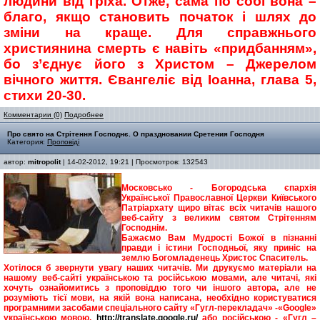
людини від гріха. Отже, сама по собі вона –
благо, якщо становить початок і шлях до
зміни на краще. Для справжнього
християнина смерть є навіть «придбанням»,
бо з’єднує його з Христом – Джерелом
вічного життя. Євангеліє від Іоанна, глава 5,
стихи 20-30.
Комментарии (0)
Подробнее
Про свято на Стрітення Господнє. О праздновании Сретения Господня
Категория:
Проповіді
автор:
mitropolit
| 14-02-2012, 19:21 | Просмотров: 132543
Московсько - Богородська єпархія
Української Православної Церкви Київського
Патріархату щиро вітає всіх читачів нашого
веб-сайту з великим святом Стрітенням
Господнім.
Бажаємо Вам Мудрості Божої в пізнанні
правди і істини Господньої, яку приніс на
землю Богомладенець Христос Спаситель.
Хотілося б звернути увагу наших читачів. Ми друкуємо матеріали на
нашому веб-сайті українською та російською мовами, але читачі, які
хочуть ознайомитись з проповіддю того чи іншого автора, але не
розуміють тієї мови, на якій вона написана, необхідно користуватися
програмними засобами спеціального сайту «Гугл-перекладач» -«Google»
українською мовою,
http://translate.google.ru/
або російською - «Гугл –