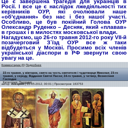
Це є завершена трагедія для українців в
Росії. І все це є наслідок лжедіяльності тих
керівників ОУР, які очолювали наше
«об’єднання» без нас і без нашої участі.
Особливо, це був покійний Голова ОУР
Олександр Руденко – Десняк, який «плавав»
в грошах і в милостях московської влади.
Нагадуємо, що 26-го травня 2012-го року VII-й
позачерговий З`їзд ОУР все ж таки
відбудеться у Москві. Просимо всіх членів
української діаспори в РФ звернути свою
увагу на це.
Комментарии (0)
Подробнее
22-го травня, у вівторок, свято на честь святителя і чудотворця Миколая; 23-го
травня, у середу, Віддання Святої Пасхи; 24-го травня, у четвер, Вознесіння
Господнє
Категория:
Проповіді
автор:
mitropolit
| 22-05-2012, 00:01 | Просмотров: 163753