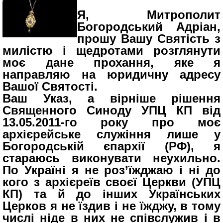
Я, Митрополит
Богородський Адріан,
прошу Вашу Святість з
милістю і щедротами розглянути
моє дане прохання, яке я
направляю на юридичну адресу
Вашої Святості.
Ваш Указ, а вірніше рішення
Священного Синоду УПЦ КП від
13.05.2011-го року про моє
архієрейське служіння лише у
Богородській єпархії (РФ), я
стараюсь виконувати неухильно.
По Україні я не роз’їжджаю і ні до
кого з архієреїв своєї Церкви (УПЦ
КП) та й до інших Українських
Церков я не їздив і не їжджу, в тому
числі ніде в них не співслужив і в