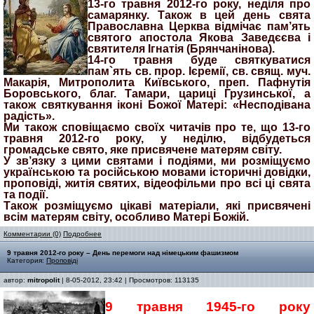
13-го травня 2012-го року, неділя про
самарянку. Також в цей день свята
Православна Церква відмічає пам’ять
святого апостола Якова Заведєєва і
святителя Ігнатія (Брянчанінова).
14-го травня буде святкуватися
пам`ять св. прор. Ієремії, св. свящ. муч.
Макарія, Митрополита Київського, преп. Пафнутія
Боровського, благ. Тамари, цариці Грузинської, а
також святкування іконі Божої Матері: «Несподівана
радість».
Ми також сповіщаємо своїх читачів про те, що 13-го
травня 2012-го року, у неділю, відбудеться
громадське свято, яке присвячене матерям світу.
У зв’язку з цими святами і подіями, ми розміщуємо
українською та російською мовами історичні довідки,
проповіді, житія святих, відеофільми про всі ці свята
та події.
Також розміщуємо цікаві матеріали, які присвячені
всім матерям світу, особливо Матері Божій.
Комментарии (0)
Подробнее
9 травня 2012-го року – День перемоги над німецьким фашизмом
Категория:
Проповіді
автор:
mitropolit
| 8-05-2012, 23:42 | Просмотров: 113135
9 травня 1945-го року