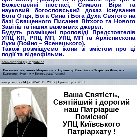
Божественні іпостасі, Символ Віри та
науковий богословський доказ існування
Бога Отця, Бога Сина і Бога Духа Святого на
базі Священного Писання Вітхого та Нового
Завітів та інших важливих джерел.
Будуть розміщені проповіді Предстоятелів
УПЦ КП, РПЦ МП, УПЦ МП та Архієпископа
Луки (Войно – Ясенецького).
Також розміщуємо ікони зі змістом про ці
події та відеофільми.
Комментарии (0)
Подробнее
Письмове звернення Митрополита Адріана до Святійшого Патріарха Філарета
Категория:
Новини
»
Богородської єпархії
автор:
mitropolit
| 28-05-2012, 23:09 | Просмотров: 4337
Ваша Святість,
Святійший і дорогий
наш Патріарше
Помісної
УПЦ Київського
Патріархату !