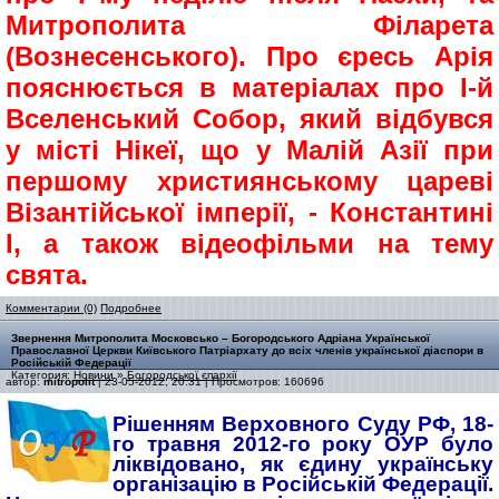
Митрополита Філарета
(Вознесенського). Про єресь Арія
пояснюється в матеріалах про І-й
Вселенський Собор, який відбувся
у місті Нікеї, що у Малій Азії при
першому християнському цареві
Візантійської імперії, - Константині
І, а також відеофільми на тему
свята.
Комментарии (0)
Подробнее
Звернення Митрополита Московсько – Богородського Адріана Української
Православної Церкви Київського Патріархату до всіх членів української діаспори в
Російській Федерації
Категория:
Новини
»
Богородської єпархії
автор:
mitropolit
| 23-05-2012, 20:31 | Просмотров: 160696
Рішенням Верховного Суду РФ, 18-
го травня 2012-го року ОУР було
ліквідовано, як єдину українську
організацію в Російській Федерації.