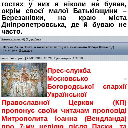
гостях у них я ніколи не бував,
окрім своєї малої Батьківщини –
Березанівки, на краю міста
Дніпропетровська, де й буваю не
часто.
Комментарии (0)
Подробнее
Неделя 7-я по Пасхе, а также святых отцов I Вселенского Собора (325-й год)
Категория:
Проповіді
автор:
mitropolit
| 27-05-2012, 00:20 | Просмотров: 110359
Прес-служба
Московсько -
Богородської єпархії
Української
Православної Церкви (КП)
пропонує своїм читачам проповіді
Митрополита Іоанна (Вендланда)
про 7-му неділю після Пасхи, та