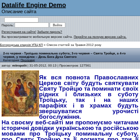
Datalife Engine Demo
Описание сайта
Пароль:
Регистрация на сайте!
Забыли пароль?
Вы просматриваете мобильную версию сайта.
Перейти на полную версию сайта.
Богородська єпархія УПЦ КП
» Список статтей за Травня 2012 року
2-го червня - Троїцька поминальна субота; 3-го червня – Свята Тройця, а 4-го
червня, у понеділок – День Бога Духа Святого
Категория:
Проповіді
автор:
mitropolit
| 31-05-2012, 00:13 | Просмотров: 127561
Як вся повнота Православних
Церков світу будуть святкувати
Святу Тройцю та поминати своїх
рідних і близьких в суботу
Троїцьку, так і на наших
парафіях і в храмах будуть
звершуватися урочисті
богослужіння.
На своєму веб-сайті ми пропонуємо читачам
історичні довідки українською та російською
мовами про Троїцьку поминальну суботу,
про Святу Тройцю та Її догмати про три Її