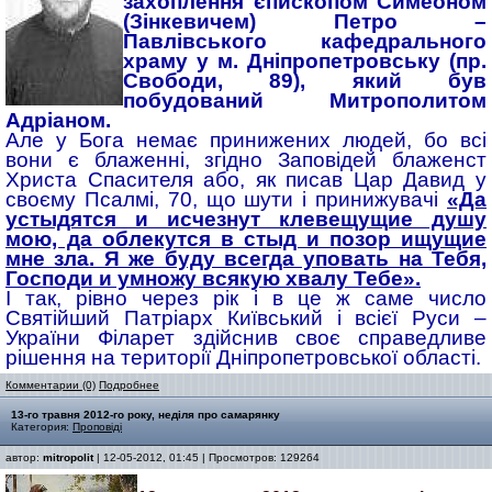
захоплення єпископом Симеоном
(Зінкевичем) Петро –
Павлівського кафедрального
храму у м. Дніпропетровську (пр.
Свободи, 89), який був
побудований Митрополитом
Адріаном.
Але у Бога немає принижених людей, бо всі
вони є блаженні, згідно Заповідей блаженст
Христа Спасителя або, як писав Цар Давид у
своєму Псалмі, 70, що шути і принижувачі
«Да
устыдятся и исчезнут клевещущие душу
мою, да облекутся в стыд и позор ищущие
мне зла. Я же буду всегда уповать на Тебя,
Господи и умножу всякую хвалу Тебе».
І так, рівно через рік і в це ж саме число
Святійший Патріарх Київський і всієї Руси –
України Філарет здійснив своє справедливе
рішення на території Дніпропетровської області.
Комментарии (0)
Подробнее
13-го травня 2012-го року, неділя про самарянку
Категория:
Проповіді
автор:
mitropolit
| 12-05-2012, 01:45 | Просмотров: 129264