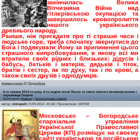
закінчилась Велика
Вітчизняна Війна над
гітлерівською окупацією та
завершилось кровопролиття
нашого українського
древнього народу.
Раніше, ніж пригадати про ті страшні часи і
людське горе, треба спочатку звернутися до
Бога і подякувати Йому за припинення цього
страшного випробовування, в якому всі ми
втратили своїх рідних і близьких: дідусів і
бабусь, батьків і матерів, дядьків і тіток,
братів і сестер, як по духу, так і по крові, а
також своїх друзів і однодумців.
Комментарии (0)
Подробнее
6-го травня 2012-го року, 4-та неділя після Пасхи та свято святого великомученика і
переможця Георгія
Категория:
Новини
»
Богородської єпархії
автор:
mitropolit
| 5-05-2012, 20:48 | Просмотров: 100768
Московсько – Богородське
єпархіальне управління
Української Православної
Церкви (КП) розміщує на своєму
сайті українською та російською