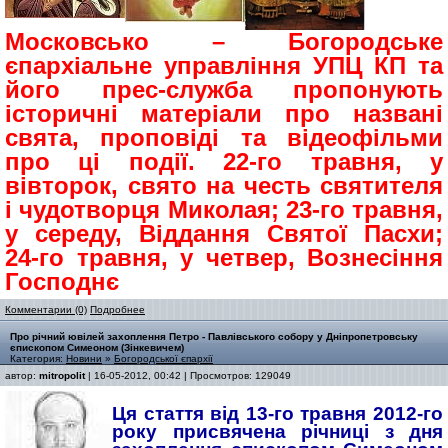
Московсько – Богородське
єпархіальне управління УПЦ КП та
його прес-служба пропонують
історичні матеріали про названі
свята, проповіді та відеофільми
про ці події. 22-го травня, у
вівторок, свято на честь святителя
і чудотворця Миколая; 23-го травня,
у середу, Віддання Святої Пасхи;
24-го травня, у четвер, Вознесіння
Господнє
Комментарии (0)
Подробнее
Про річний ювілей захоплення Петро - Павлівського собору у Дніпропетровську
єпископом Симеоном (Зінкевичем)
Категория:
Новини
»
Богородської єпархії
автор:
mitropolit
| 16-05-2012, 00:42 | Просмотров: 129049
Ця стаття від 13-го травня 2012-го
року присвячена річниці з дня