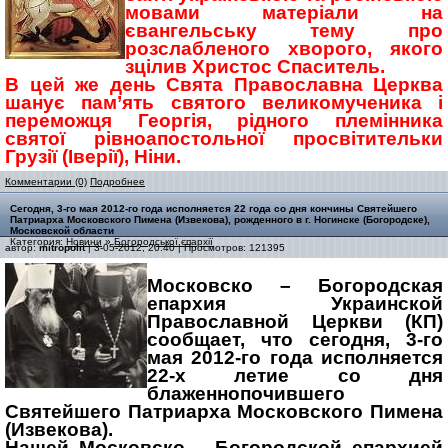
мовами матеріали на
євангельську тему про
розслабленого хворого, якого
зцілив Христос Спаситель.
В цей же день Свята Православна Церква
шанує пам’ять святого великомученика і
переможця Георгія, рідного племінника
святої рівноапостольної просвітительки
Грузії (Іверії), Ніни.
Комментарии (0)
Подробнее
Сегодня, 3-го мая 2012-го года исполняется 22 года со дня кончины Святейшего
Патриарха Московского Пимена (Извекова), рожденного в г. Ногинске (Богородске),
Московской области
Категория:
Новини
»
Богородської єпархії
автор:
mitropolit
| 3-05-2012, 20:40 | Просмотров: 121395
Московско – Богородская
епархия Украинской
Православной Церкви (КП)
сообщает, что сегодня, 3-го
мая 2012-го года исполняется
22-х летие со дня
блаженнопочившего
Святейшего Патриарха Московского Пимена
(Извекова).
Нашей Московско – Богородской епархией