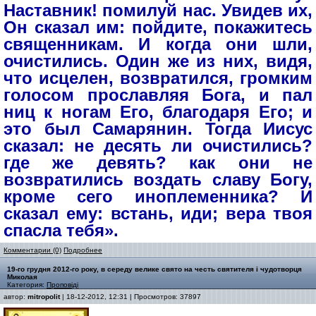
Наставник! помилуй нас. Увидев их,
Он сказал им: пойдите, покажитесь
священникам. И когда они шли,
очистились. Один же из них, видя,
что исцелен, возвратился, громким
голосом прославляя Бога, и пал
ниц к ногам Его, благодаря Его; и
это был Самарянин. Тогда Иисус
сказал: не десять ли очистились?
где же девять? как они не
возвратились воздать славу Богу,
кроме сего иноплеменника? И
сказал ему: встань, иди; вера твоя
спасла тебя».
Комментарии (0)
Подробнее
19-го грудня 2012-го року, в середу велике свято на честь святителя і чудотворця
Миколая
Категория:
Проповіді
автор:
mitropolit
| 18-12-2012, 12:31 | Просмотров: 37897