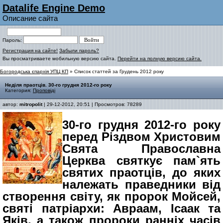
Datalife Engine Demo
Описание сайта
Пароль:
Регистрация на сайте!
Забыли пароль?
Вы просматриваете мобильную версию сайта.
Перейти на полную версию сайта.
Богородська єпархія УПЦ КП
» Список статтей за Грудень 2012 року
Неділя праотців. 30-го грудня 2012-го року
Категория:
Проповіді
автор:
mitropolit
| 29-12-2012, 20:51 | Просмотров: 78289
30-го грудня 2012-го року
перед Різдвом Христовим
Свята Православна
Церква святкує пам`ять
святих праотців, до яких
належать праведники від
створення світу, як пророк Мойсей,
святі патріархи: Авраам, Ісаак та
Яків, а також пророки ранніх часів