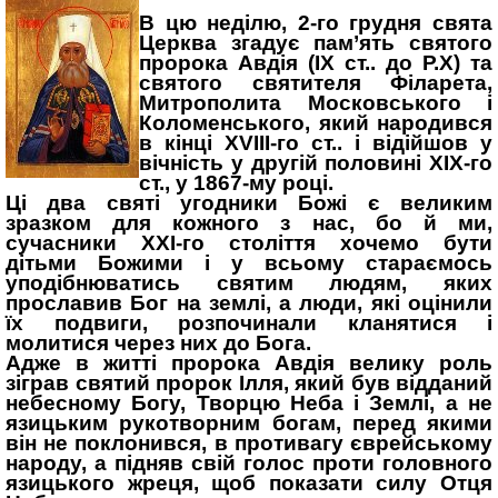
В цю неділю, 2-го грудня свята
Церква згадує пам’ять святого
пророка Авдія (IX ст.. до Р.Х) та
святого святителя Філарета,
Митрополита Московського і
Коломенського, який народився
в кінці XVIII-го ст.. і відійшов у
вічність у другій половині XІХ-го
ст., у 1867-му році.
Ці два святі угодники Божі є великим
зразком для кожного з нас, бо й ми,
сучасники ХХІ-го століття хочемо бути
дітьми Божими і у всьому стараємось
уподібнюватись святим людям, яких
прославив Бог на землі, а люди, які оцінили
їх подвиги, розпочинали кланятися і
молитися через них до Бога.
Адже в житті пророка Авдія велику роль
зіграв святий пророк Ілля, який був відданий
небесному Богу, Творцю Неба і Землі, а не
язицьким рукотворним богам, перед якими
він не поклонився, в противагу єврейському
народу, а підняв свій голос проти головного
язицького жреця, щоб показати силу Отця