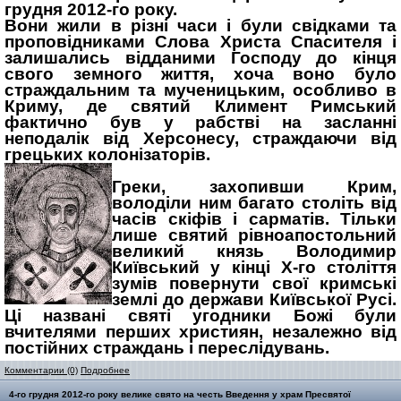
грудня 2012-го року.
Вони жили в різні часи і були свідками та
проповідниками Слова Христа Спасителя і
залишались відданими Господу до кінця
свого земного життя, хоча воно було
страждальним та мученицьким, особливо в
Криму, де святий Климент Римський
фактично був у рабстві на засланні
неподалік від Херсонесу, страждаючи від
грецьких колонізаторів.
Греки, захопивши Крим,
володіли ним багато століть від
часів скіфів і сарматів. Тільки
лише святий рівноапостольний
великий князь Володимир
Київський у кінці Х-го століття
зумів повернути свої кримські
землі до держави Київської Русі.
Ці названі святі угодники Божі були
вчителями перших християн, незалежно від
постійних страждань і переслідувань.
Комментарии (0)
Подробнее
4-го грудня 2012-го року велике свято на честь Введення у храм Пресвятої