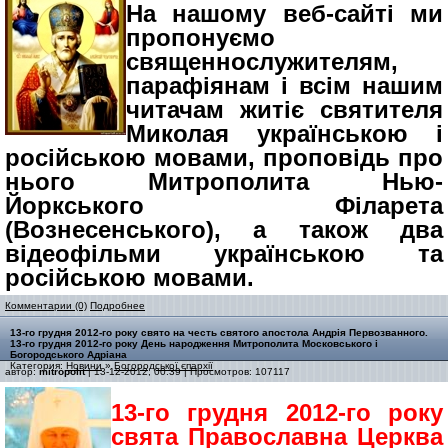
На нашому веб-сайті ми
пропонуємо
священнослужителям,
парафіянам і всім нашим
читачам житіє святителя
Миколая українською і
російською мовами, проповідь про
нього Митрополита Нью-
Йоркського Філарета
(Вознесенського), а також два
відеофільми українською та
російською мовами.
Комментарии (0)
Подробнее
13-го грудня 2012-го року свято на честь святого апостола Андрія Первозванного.
13-го грудня 2012-го року День народження Митрополита Московського і
Богородського Адріана
Категория:
Новини
»
Богородської єпархії
автор:
mitropolit
| 13-12-2012, 00:39 | Просмотров: 107117
13-го грудня 2012-го року
свята Православна Церква