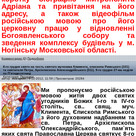
Адріана та привітання на його
адресу, а також відеофільм
російською мовою про його
церковну працю у відновленні
Богоявленського собору та
зведення комплексу будівель у м.
Ногінську Московської області.
Комментарии (0)
Подробнее
8-го грудня свято на честь святого мученика Климента, єпископа Римського (101)
та святителя Петра, Архієпископа Александрійського (311). 9-го грудня 27-ма неділя
по П’ятидесятниці
Категория:
Проповіді
автор:
mitropolit
| 8-12-2012, 11:59 | Просмотров: 20284
Ми пропонуємо російською
мовою житія двох святих
угодників Божих І-го та IV-го
століть, св.. свящ. муч.
Климента, Єпископа Римського
з його духовним надбанням та
св. Петра, Архієпископа
Олександрійського, пам`ять
яких свята Православна Церква святкує 8-го