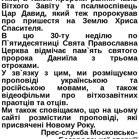
Вітхого Завіту та псалмоспівець
Цар Давид, який теж пророкував
про пришестя на Землю Хриса
Спасителя.
В цю 30-ту неділю по
П`ятидесятниці Свята Православна
Церква відмічає пам`ять святого
пророка Даниїла з трьома
отроками.
У зв`язку з цим, ми розміщуємо
проповіді українською та
російською мовами, а також
відеофільми про вітхозавітних
праотців та отців.
Ми також сповіщаємо, що на цьому
сайті розмістили проповіді, які
присвячені Новому Року.
Прес-служба Московсько-