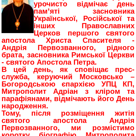
урочисто відмічає день
пам’яті засновника
Української, Російської та
інших Православних
Церков першого святого
апостола Христа Спасителя -
Андрія Первозванного, рідного
брата, засновника Римської Церкви
- святого Апостола Петра.
В цей день, як сповіщає прес-
служба, керуючий Московсько –
Богородською єпархією УПЦ КП,
Митрополит Адріан з кліром та
парафіянами, відмічають його День
народження.
Тому, після розміщення житія
святого апостола Андрія
Первозванного, ми розмістимо
коротку біографію Митрополита