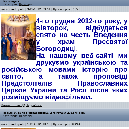
Богородиці
Категория:
Проповіді
автор:
mitropolit
| 3-12-2012, 09:51 | Просмотров: 65796
4-го грудня 2012-го року, у
вівторок, відбудеться
свято на честь Введення
у храм Пресвятої
Богородиці.
На нашому веб-сайті ми
друкуємо українською та
російською мовами історію про
свято, а також проповіді
Предстоятелів Православних
Церков України та Росії після яких
розміщуємо відеофільми.
Комментарии (0)
Подробнее
Неділя 26-та по П’ятидесятниці, 2-го грудня 2012-го року
Категория:
Проповіді
автор:
mitropolit
| 1-12-2012, 10:19 | Просмотров: 43244