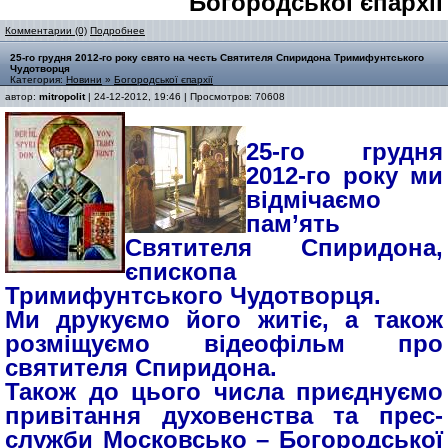
Богородської єпархії
Комментарии (0)
Подробнее
25-го грудня 2012-го року свято на честь Святителя Спиридона Тримифунтського
Чудотворця
Категория:
Новини
»
Богородської єпархії
автор:
mitropolit
| 24-12-2012, 19:46 | Просмотров: 70608
25-го грудня
2012-го року ми
відмічаємо
пам’ять
Святителя Спиридона,
єпископа
Тримифунтського Чудотворця.
Ми друкуємо його житіє, а також
розміщуємо відеофільм про
святителя Спиридона.
Також до цього числа приєднуємо
привітання духовенства та прес-
служби Московсько – Богородської