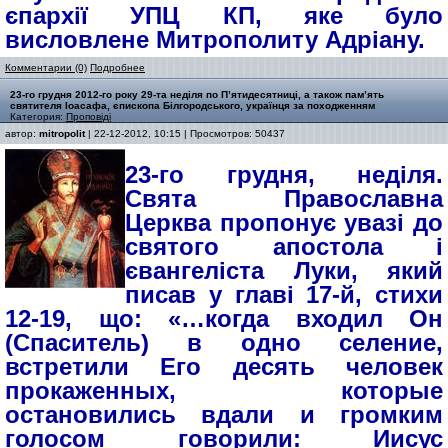
єпархії УПЦ КП, яке було
висловлене Митрополиту Адріану.
Комментарии (0)
Подробнее
23-го грудня 2012-го року 29-та неділя по П’ятидесятниці, а також пам’ять
святителя Іоасафа, єпископа Білгородського, українця за походженням
Категория:
Проповіді
автор:
mitropolit
| 22-12-2012, 10:15 | Просмотров: 50437
23-го грудня, неділя.
Свята Православна
Церква пропонує увазі до
святого апостола і
євангеліста Луки, який
писав у главі 17-й, стихи
12-19, що: «…когда входил Он
(Спаситель) в одно селение,
встретили Его десять человек
прокаженных, которые
остановились вдали и громким
голосом говорили: Иисус