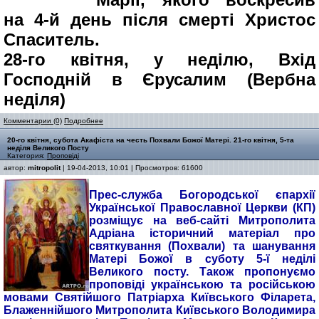
на 4-й день після смерті Христос
Спаситель.
28-го квітня, у неділю, Вхід
Господній в Єрусалим (Вербна
неділя)
Комментарии (0)
Подробнее
20-го квітня, субота Акафіста на честь Похвали Божої Матері. 21-го квітня, 5-та
неділя Великого Посту
Категория:
Проповіді
автор:
mitropolit
| 19-04-2013, 10:01 | Просмотров: 61600
Прес-служба Богородської єпархії
Української Православної Церкви (КП)
розміщує на веб-сайті Митрополита
Адріана історичний матеріал про
святкування (Похвали) та шанування
Матері Божої в суботу 5-ї неділі
Великого посту. Також пропонуємо
проповіді українською та російською
мовами Святійшого Патріарха Київського Філарета,
Блаженнійшого Митрополита Київського Володимира