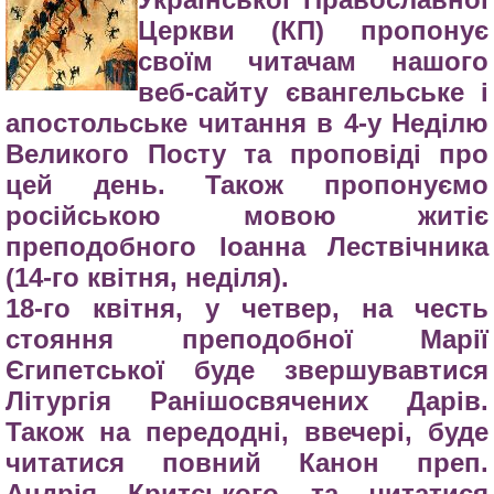
Церкви (КП) пропонує
своїм читачам нашого
веб-сайту євангельське і
апостольське читання в 4-у Неділю
Великого Посту та проповіді про
цей день. Також пропонуємо
російською мовою житіє
преподобного Іоанна Лествічника
(14-го квітня, неділя).
18-го квітня, у четвер, на честь
стояння преподобної Марії
Єгипетської буде звершувавтися
Літургія Ранішосвячених Дарів.
Також на передодні, ввечері, буде
читатися повний Канон преп.
Андрія Критського та читатися