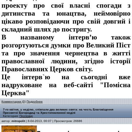
проекту про свої власні спогади з
дитинства та юнацтва, неймовірно
цікаво розповідаючи про свій довгий і
складний шлях до постригу.
В названому інтерв’ю також
розгортуються думки про Великий Піст
та про значення чернецтва в житті
православної людини, згідно історії
Православних Церков світу.
Це інтерв`ю на сьогодні вже
надруковане на веб-сайті "Помісна
Церква"
Комментарии (0)
Подробнее
7-го квітня, у неділю, співпали два великих свята: на честь Благовіщення
Пресвятої Богородиці та Хрестопоклонної неділі
Категория:
Проповіді
автор:
mitropolit
| 8-04-2013, 00:07 | Просмотров: 26686