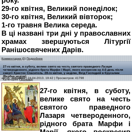
року.
29-го квітня, Великий понеділок;
30-го квітня, Великий вівторок;
1-го травня Велика середа.
В ці названі три дні у православних
храмах звершуються Літургії
Ранішосвячених Дарів.
Комментарии (0)
Подробнее
27-го квітня, в суботу, велике свято на честь святого праведного Лазаря
четвероденного, рідного брата Марфи і Марії, якого воскресив на 4-й день після
смерті Христос Спаситель. 28-го квітня, у неділю, Вхід Господній в Єрусалим
(Вербна неділя)
автор:
mitropolit
| 24-04-2013, 19:42 | Просмотров: 41798
Категория:
Проповіді
27-го квітня, в суботу,
велике свято на честь
святого праведного
Лазаря четвероденного,
рідного брата Марфи і
Марії, якого воскресив