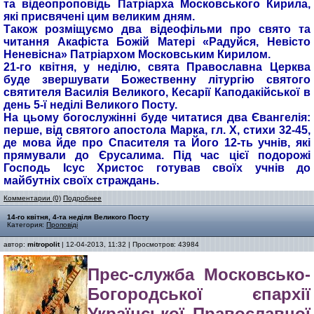
та відеопроповідь Патріарха Московського Кирила,
які присвячені цим великим дням.
Також розміщуємо два відеофільми про свято та
читання Акафіста Божій Матері «Радуйся, Невісто
Неневісна» Патріархом Московським Кирилом.
21-го квітня, у неділю, свята Православна Церква
буде звершувати Божественну літургію святого
святителя Василія Великого, Кесарії Каподакійської в
день 5-ї неділі Великого Посту.
На цьому богослужінні буде читатися два Євангелія:
перше, від святого апостола Марка, гл. Х, стихи 32-45,
де мова йде про Спасителя та Його 12-ть учнів, які
прямували до Єрусалима. Під час цієї подорожі
Господь Ісус Христос готував своїх учнів до
майбутніх своїх страждань.
Комментарии (0)
Подробнее
14-го квітня, 4-та неділя Великого Посту
Категория:
Проповіді
автор:
mitropolit
| 12-04-2013, 11:32 | Просмотров: 43984
Прес-служба Московсько-
Богородської єпархії
Української Православної