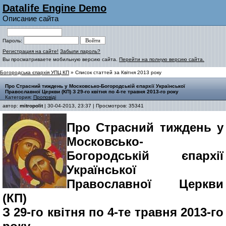
Datalife Engine Demo
Описание сайта
Пароль:
Регистрация на сайте!
Забыли пароль?
Вы просматриваете мобильную версию сайта.
Перейти на полную версию сайта.
Богородська єпархія УПЦ КП
» Список статтей за Квітня 2013 року
Про Страсний тиждень у Московсько-Богородській єпархії Української
Православної Церкви (КП) З 29-го квітня по 4-те травня 2013-го року
Категория:
Проповіді
автор:
mitropolit
| 30-04-2013, 23:37 | Просмотров: 35341
Про Страсний тиждень у
Московсько-
Богородській єпархії
Української
Православної Церкви
(КП)
З 29-го квітня по 4-те травня 2013-го