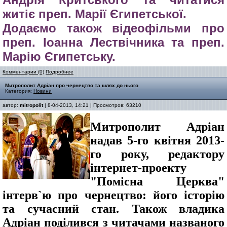
житіє преп. Марії Єгипетської.
Додаємо також відеофільми про
преп. Іоанна Лествічника та преп.
Марію Єгипетську.
Комментарии (0)
Подробнее
Митрополит Адріан про чернецтво та шлях до нього
Категория:
Новини
автор:
mitropolit
| 8-04-2013, 14:21 | Просмотров: 63210
Митрополит Адріан
надав 5-го квітня 2013-
го року, редактору
інтернет-проекту
"Помісна Церква"
інтерв`ю про чернецтво: його історію
та сучасний стан. Також владика
Адріан поділився з читачами названого