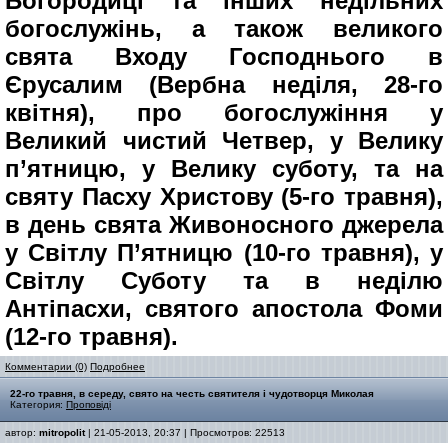
Богородиці та інших недільних
богослужінь, а також великого
свята Входу Господнього в
Єрусалим (Вербна неділя, 28-го
квітня), про богослужіння у
Великий чистий Четвер, у Велику
п’ятницю, у Велику суботу, та на
святу Пасху Христову (5-го травня),
в день свята Живоносного джерела
у Світлу П’ятницю (10-го травня), у
Світлу Суботу та в неділю
Антіпасхи, святого апостола Фоми
(12-го травня).
Комментарии (0)
Подробнее
22-го травня, в середу, свято на честь святителя і чудотворця Миколая
Категория:
Проповіді
автор:
mitropolit
| 21-05-2013, 20:37 | Просмотров: 22513