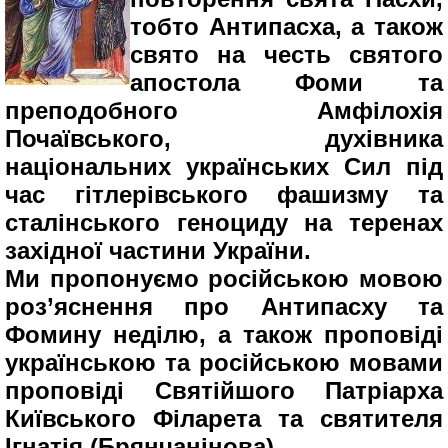
тобто Антипасха, а також
свято на честь святого
апостола Фоми та
преподобного Амфілохія
Почаївського, духівника
національних українських Сил під
час гітлерівського фашизму та
сталінського геноциду на теренах
західної частини України.
Ми пропонуємо російською мовою
роз’яснення про Антипасху та
Фомину неділю, а також проповіді
українською та російською мовами
проповіді Святійшого Патріарха
Київського Філарета та святителя
Ігнатія (Брянчанінова).