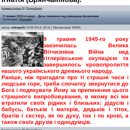
Комментарии (0)
Подробнее
9 травня 2013-го року – День перемоги над німецьким фашизмом
Категория:
Проповіді
автор:
mitropolit
| 8-05-2013, 20:11 | Просмотров: 30650
9 травня 1945-го року
закінчилась Велика
Вітчизняна Війна над
гітлерівською окупацією та
завершилось кровопролиття
нашого українського древнього народу.
Раніше, ніж пригадати про ті страшні часи і
людське горе, треба спочатку звернутися до
Бога і подякувати Йому за припинення цього
страшного випробовування, в якому всі ми
втратили своїх рідних і близьких: дідусів і
бабусь, батьків і матерів, дядьків і тіток,
братів і сестер, як по духу, так і по крові, а
також своїх друзів і однодумців.
Комментарии (0)
Подробнее