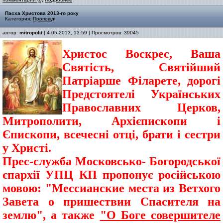
Пасха Христова 2013-го року
Категория:
Проповіді
автор:
mitropolit
| 4-05-2013, 13:59 | Просмотров: 39045
Христос Воскрес, Ваша
Святість, Святійший
Патріарше Філарете, дорогі
Предстоятелі Українських
Православних Церков,
Митрополити, Архієпископи і
Єпископи, всечесні отці, брати і сестри
у Христі.
Прес-служба Московсько- Богородської
єпархії УПЦ КП пропонує російською
мовою: "Мессианские места из Ветхого
Завета о пришествии Спасителя на
землю", а также
"О Боге совершителе