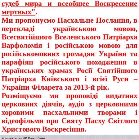
судеб мира и всеобщее Воскресение
мертвых"
.
Ми пропонуємо Пасхальне Послання, в
перекладі українською мовою,
Всесвятійшого Вселенського Патріарха
Варфоломія і російською мовою для
російськомовних громадян України та
парафіян російського походження в
українських храмах Росії Святійшого
Патріарха Київського і всієї Руси –
України Філарета за 2013-й рік.
Розміщуємо ми проповіді видатних
церковних діячів, аудіо з церковними
хоровими пасхальними творами і
відеофільми про Святу Пасху Світлого
Христового Воскресіння.
Комментарии (0)
Подробнее