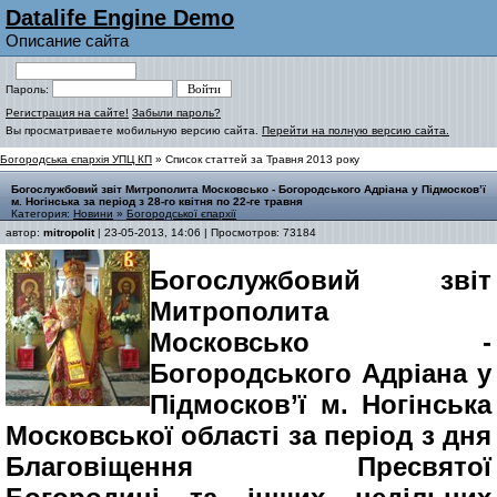
Datalife Engine Demo
Описание сайта
Пароль:
Регистрация на сайте!
Забыли пароль?
Вы просматриваете мобильную версию сайта.
Перейти на полную версию сайта.
Богородська єпархія УПЦ КП
» Список статтей за Травня 2013 року
Богослужбовий звіт Митрополита Московсько - Богородського Адріана у Підмосков’ї
м. Ногінська за період з 28-го квітня по 22-ге травня
Категория:
Новини
»
Богородської єпархії
автор:
mitropolit
| 23-05-2013, 14:06 | Просмотров: 73184
Богослужбовий звіт
Митрополита
Московсько -
Богородського Адріана у
Підмосков’ї м. Ногінська
Московської області за період з дня
Благовіщення Пресвятої