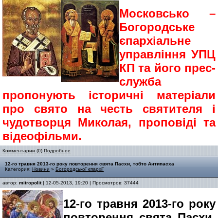
Московсько –
Богородське
єпархіальне
управління УПЦ
КП та його прес-
служба
пропонують історичні матеріали
про cвято на честь святителя і
чудотворця Миколая, проповіді та
відеофільми.
Комментарии (0)
Подробнее
12-го травня 2013-го року повторення свята Пасхи, тобто Антипасха
Категория:
Новини
»
Богородської єпархії
автор:
mitropolit
| 12-05-2013, 19:20 | Просмотров: 37444
12-го травня 2013-го року
повторення свята Пасхи,