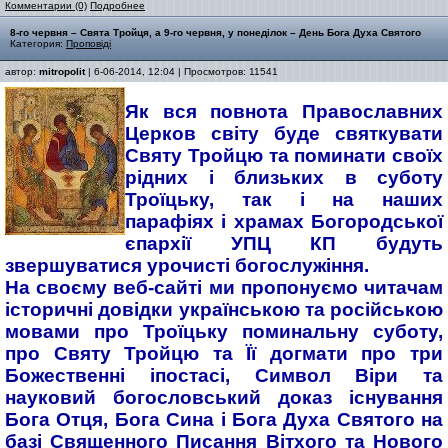
Комментарии (0)
Подробнее
8-го червня – Свята Тройця, а 9-го червня, у понеділок – День Бога Духа Святого
Категория:
Проповіді
автор:
mitropolit
| 6-06-2014, 12:04 | Просмотров: 11541
Як вся повнота Православних
Церков світу буде святкувати
Святу Тройцю та поминати своїх
рідних і близьких в суботу
Троїцьку, так і на наших
парафіях і храмах Богородської
єпархії УПЦ КП будуть
звершуватися урочисті богослужіння.
На своєму веб-сайті ми пропонуємо читачам
історичні довідки українською та російською
мовами про Троїцьку поминальну суботу,
про Святу Тройцю та Її догмати про три
Божественні іпостасі, Символ Віри та
науковий богословський доказ існування
Бога Отця, Бога Сина і Бога Духа Святого на
базі Священного Писання Вітхого та Нового