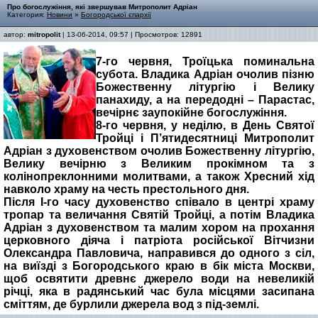
Про богослужіння, які звершував Митрополит Адріан
Категория:
Новини
»
Богородської єпархії
автор:
mitropolit
| 13-06-2014, 09:57 | Просмотров: 12891
7-го червня, Троїцька поминальна
субота. Владика Адріан очолив пізню
Божественну літургію і Велику
панахиду, а на передодні – Парастас,
вечірнє заупокійне богослужіння.
8-го червня, у неділю, в День Святої
Тройці і П’ятидесятниці Митрополит
Адріан з духовенством очолив Божественну літургію,
Велику вечірню з Великим прокімном та з
колінопреклонними молитвами, а також Хресний хід
навколо храму на честь престольного дня.
Після І-го часу духовенство співало в центрі храму
тропар та величання Святій Тройці, а потім Владика
Адріан з духовенством та малим хором на прохання
церковного діяча і патріота російської Вітчизни
Олександра Павловича, направився до одного з сіл,
на виїзді з Богородського краю в бік міста Москви,
щоб освятити древнє джерело води на невеликій
річці, яка в радянський час була місцями засипана
сміттям, де бурлили джерела вод з під-землі.