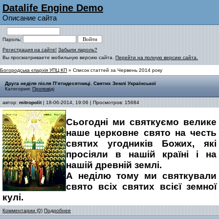
Datalife Engine Demo
Описание сайта
Пароль:
Регистрация на сайте!
Забыли пароль?
Вы просматриваете мобильную версию сайта.
Перейти на полную версию сайта.
Богородська єпархія УПЦ КП
» Список статтей за Червень 2014 року
Друга неділя після П’ятидесятниці. Святих Землі Української
Категория:
Проповіді
автор:
mitropolit
| 18-06-2014, 19:06 | Просмотров: 15684
Сьогодні ми святкуємо велике
наше церковне свято на честь
святих угодників Божих, які
просіяли в нашій країні і на
нашій древній землі.
А неділю тому ми святкували
свято всіх святих всієї земної
кулі.
Комментарии (0)
Подробнее