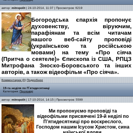
автор:
mitropolit
| 24-10-2014, 11:37 | Просмотров: 6219
Богородська єпархія пропонує
духовенству, віруючим,
парафіянам та всім читачам
нашого веб-сайту проповіді
(українською та російською
мовами) на тему «Про сіяча
(Притча о сеятеле)» Єпископа із США, РПЦЗ
Митрофана Зноско-Боровського та інших
авторів, а також відеофільм «Про сіяча».
Комментарии (0)
Подробнее
19-та неділя по П`ятидесятниці
Категория:
Проповіді
автор:
mitropolit
| 17-10-2014, 14:15 | Просмотров: 5599
Ми пропонуємо проповіді та
відеофільми присвячені 19-й неділі по
П’ятидесятниці про воскреслого,
Господом нашим Ісусом Христом, сина
наїнської вдови.