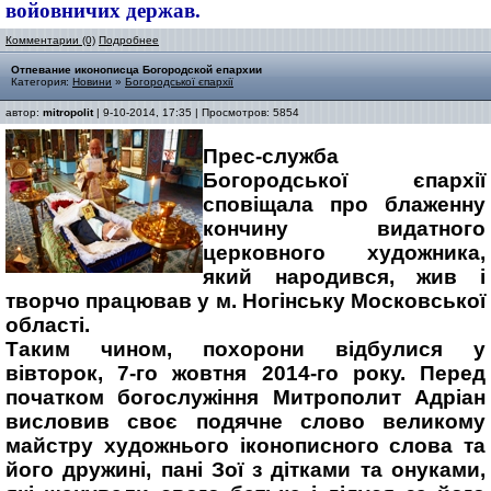
войовничих держав.
Комментарии (0)
Подробнее
Отпевание иконописца Богородской епархии
Категория:
Новини
»
Богородської єпархії
автор:
mitropolit
| 9-10-2014, 17:35 | Просмотров: 5854
Прес-служба
Богородської єпархії
сповіщала про блаженну
кончину видатного
церковного художника,
який народився, жив і
творчо працював у м. Ногінську Московської
області.
Таким чином, похорони відбулися у
вівторок, 7-го жовтня 2014-го року. Перед
початком богослужіння Митрополит Адріан
висловив своє подячне слово великому
майстру художнього іконописного слова та
його дружині, пані Зої з дітками та онуками,