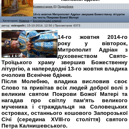
Комментарии (0)
Подробнее
14-го жовтня Митрополит Адріан звершив Божествену літургію
на честь Покрови Божої Матері
Категория:
Новини
»
Богородської єпархії
автор:
mitropolit
| 15-10-2014, 12:50 | Просмотров: 6373
14-го жовтня 2014-го
року у вівторок,
Митрополит Адріан з
духовенством Свято-
Троїцького храму звершив Божественну
літургію, а напередодні 13-го жовтня владика
очолоив Всенічне бдіння.
Після Молебню, владика висловив своє
Слово та привітав всіх людей доброї волі з
великим святом Покрови Божої Матері та
нагадав про світлу пам’ять великого
мученика і страждальця на Соловецьких
островах, останнього кошового Запорозької
Січі (середина ХVIII-го століття) святого
Петра Калнишевського.