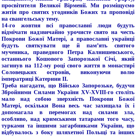
просвітителя Великої Вірменії. Ми розміщуємо
житія про святих угодників Божих та проповіді
на євангельську тему.
14-го жовтня всі православні люди будуть
відмічати надзвичайно урочисте свято на честь
Покрови Божої Матері, а православні українці
будуть святкувати ще й пам’ять святого
мученика, праведного Петра Калнишевського,
останнього Кошового Запорозької Січі, який
загинув на 112-му році свого життя в монастирі
Соловецьких островів, виконуючи волю
імператриці Катерини ІІ.
Треба нагадати, що Військо Запорозьке, будучи
Збройними Силами України XV-XVIII-го століть
мало над собою зверхність Покрови Божої
Матері, оскільки Вона весь час захищала їх і
допомагала в перемогах над силами зла,
особливо, над кримськими татарами того часу,
турками та іншими загарбниками України, що
відбувалось з боку шляхетної Польщі та інших