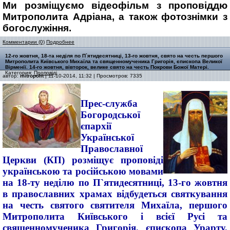
Ми розміщуємо відеофільм з проповіддю
Митрополита Адріана, а також фотознімки з
богослужіння.
Комментарии (0)
Подробнее
12-го жовтня, 18-та неділя по П`ятидесятниці, 13-го жовтня, свято на честь першого
Митрополита Київського Михаїла та священномученика Григорія, єпископа Великої
Вірменії. 14-го жовтня, вівторок, велике свято на честь Покрови Божої Матері.
Категория:
Проповіді
автор:
mitropolit
| 11-10-2014, 11:32 | Просмотров: 7335
Прес-служба
Богородської
єпархії
Української
Православної
Церкви (КП) розміщує проповіді
українською та російською мовами
на 18-ту неділю по П`ятидесятниці, 13-го жовтня
в православних храмах відбудеться святкування
на честь святого святителя Михаїла, першого
Митрополита Київського і всієї Русі та
священномученика Григорія, єпископа Урарту,