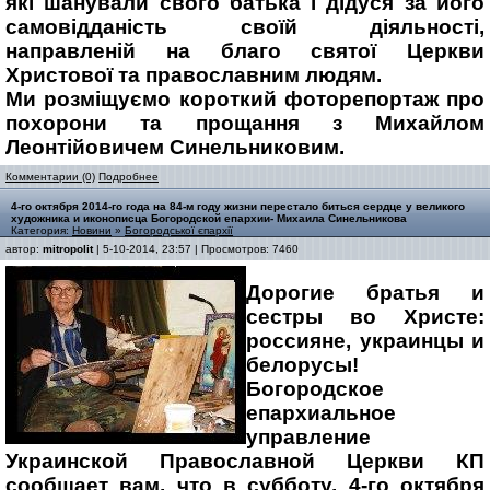
які шанували свого батька і дідуся за його
самовідданість своїй діяльності,
направленій на благо святої Церкви
Христової та православним людям.
Ми розміщуємо короткий фоторепортаж про
похорони та прощання з Михайлом
Леонтійовичем Синельниковим.
Комментарии (0)
Подробнее
4-го октября 2014-го года на 84-м году жизни перестало биться сердце у великого
художника и иконописца Богородской епархии- Михаила Синельникова
Категория:
Новини
»
Богородської єпархії
автор:
mitropolit
| 5-10-2014, 23:57 | Просмотров: 7460
Дорогие братья и
сестры во Христе:
россияне, украинцы и
белорусы!
Богородское
епархиальное
управление
Украинской Православной Церкви КП
сообщает вам, что в субботу, 4-го октября