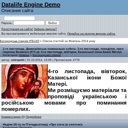
Datalife Engine Demo
Описание сайта
Пароль:
Регистрация на сайте!
Забыли пароль?
Вы просматриваете мобильную версию сайта.
Перейти на полную версию сайта.
Богородська єпархія УПЦ КП
» Список статтей за Жовтень 2014 року
1-го листопада, Димитріївська поминальна субота. 3-го листопада, понеділок, преп.
Іларіона Великого (371 р). 4-го листопада, вівторок, Казанської ікони Божої Матері.
Категория:
Новини
»
Богородської єпархії
автор:
mitropolit
| 31-10-2014, 13:05 | Просмотров: 4776
4-го листопада, вівторок,
Казанської ікони Божої
Матері.
Ми розміщуємо матеріали та
проповіді українською і
російською мовами про поминання
померлих.
Комментарии (0)
Подробнее
Неділя 20-та по П`ятидесятниці «Про сіяча (о сеятеле)»
Категория:
Проповіді