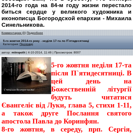
2014-го года на 84-м году жизни перестало
биться сердце у великого художника и
иконописца Богородской епархии - Михаила
Синельникова.
Комментарии (0)
Подробнее
5-го жовтня 2014-го року - неділя 17-та по П`ятидесятниці
Категория:
Проповіді
автор:
mitropolit
| 4-10-2014, 11:46 | Просмотров: 8007
5-го жовтня неділя 17-та
після П`ятидесятниці. В
цей день на
Божественній літургії
будуть читатися
Євангеліє від Луки, глава 5, стихи 1-11,
а також друге Послання святого
апостола Павла до Коринфян.
8-го жовтня, в середу, прп. Сергія,