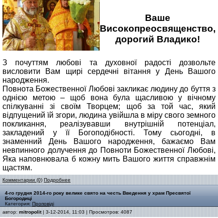
Ваше
Високопреосвященство,
дорогий Владико!
З почуттям любові та духовної радості дозвольте
висловити Вам щирі сердечні вітання у День Вашого
народження.
Повнота Божественної Любові закликає людину до буття з
однією метою – щоб вона була щасливою у вічному
спілкуванні зі своїм Творцем; щоб за той час, який
відпущений їй згори, людина увійшла в міру свого земного
покликання, реалізувавши внутрішній потенціал,
закладений у її Богоподібності. Тому сьогодні, в
знаменний День Вашого народження, бажаємо Вам
невпинного долучення до Повноти Божественної Любові,
Яка наповнювала б кожну мить Вашого життя справжнім
щастям.
Комментарии (0)
Подробнее
4-го грудня 2014-го року велике свято на честь Введення у храм Пресвятої
Богородиці
Категория:
Проповіді
автор:
mitropolit
| 3-12-2014, 11:03 | Просмотров: 4087