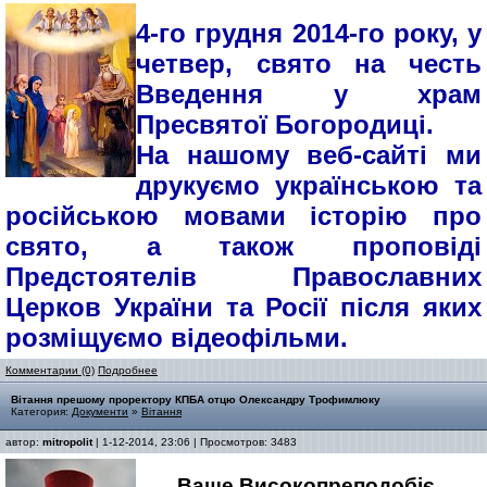
4-го грудня 2014-го року, у
четвер, свято на честь
Введення у храм
Пресвятої Богородиці.
На нашому веб-сайті ми
друкуємо українською та
російською мовами історію про
свято, а також проповіді
Предстоятелів Православних
Церков України та Росії після яких
розміщуємо відеофільми.
Комментарии (0)
Подробнее
Вітання прешому проректору КПБА отцю Олександру Трофимлюку
Категория:
Документи
»
Вітання
автор:
mitropolit
| 1-12-2014, 23:06 | Просмотров: 3483
Ваше Високопреподобіє,