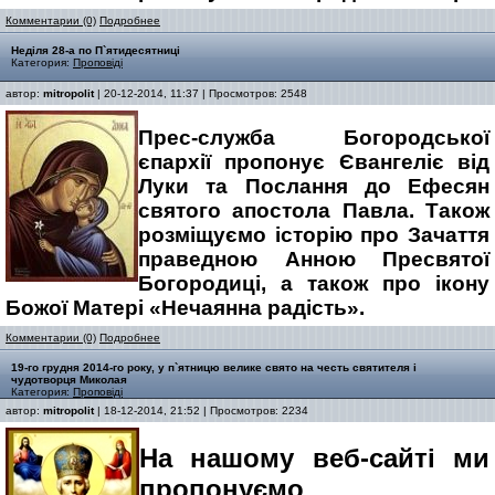
Комментарии (0)
Подробнее
Неділя 28-а по П`ятидесятниці
Категория:
Проповіді
автор:
mitropolit
| 20-12-2014, 11:37 | Просмотров: 2548
Прес-служба Богородської
єпархії пропонує Євангеліє від
Луки та Послання до Ефесян
святого апостола Павла. Також
розміщуємо історію про Зачаття
праведною Анною Пресвятої
Богородиці, а також про ікону
Божої Матері «Нечаянна радість».
Комментарии (0)
Подробнее
19-го грудня 2014-го року, у п`ятницю велике свято на честь святителя і
чудотворця Миколая
Категория:
Проповіді
автор:
mitropolit
| 18-12-2014, 21:52 | Просмотров: 2234
На нашому веб-сайті ми
пропонуємо