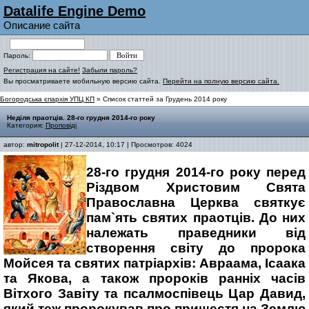
Datalife Engine Demo
Описание сайта
Пароль:
Регистрация на сайте!
Забыли пароль?
Вы просматриваете мобильную версию сайта.
Перейти на полную версию сайта.
Богородська єпархія УПЦ КП
» Список статтей за Грудень 2014 року
Неділя праотців. 28-го грудня 2014-го року
Категория:
Проповіді
автор:
mitropolit
| 27-12-2014, 10:17 | Просмотров: 4024
28-го грудня 2014-го року перед
Різдвом Христовим Свята
Православна Церква святкує
пам`ять святих праотців. До них
належать праведники від
створення світу до пророка
Мойсея та святих патріархів: Авраама, Ісаака
та Якова, а також пророків ранніх часів
Вітхого Завіту та псалмоспівець Цар Давид,
який теж пророкував про пришестя на Землю