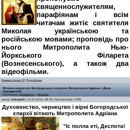
священнослужителям,
парафіянам і всім
читачам житіє святителя
Миколая українською та
російською мовами; проповідь про
нього Митрополита Нью-
Йоркського Філарета
(Вознесенського), а також два
відеофільми.
Комментарии (0)
Подробнее
Вітання керуючого Богородською єпархією Митрополита Адріана з Днем
народження!
Категория:
Документи
»
Вітання
автор:
mitropolit
| 13-12-2014, 08:35 | Просмотров: 3788
Духовенство, чернецтво і вірні Богородської
єпархії вітають Митрополита Адріана
"Іс полла еті, Деспота!