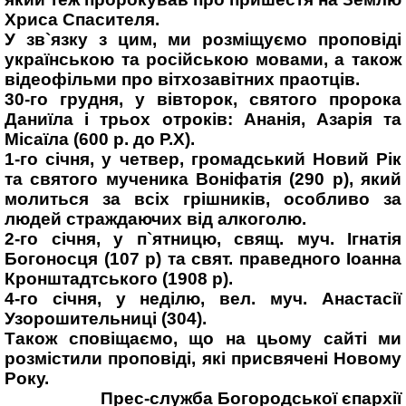
Хриса Спасителя.
У зв`язку з цим, ми розміщуємо проповіді
українською та російською мовами, а також
відеофільми про вітхозавітних праотців.
30-го грудня, у вівторок, святого пророка
Даниїла і трьох отроків: Ананія, Азарія та
Місаїла (600 р. до Р.Х).
1-го січня, у четвер, громадський Новий Рік
та святого мученика Воніфатія (290 р), який
молиться за всіх грішників, особливо за
людей страждаючих від алкоголю.
2-го січня, у п`ятницю, свящ. муч. Ігнатія
Богоносця (107 р) та свят. праведного Іоанна
Кронштадтського (1908 р).
4-го січня, у неділю, вел. муч. Анастасії
Узорошительниці (304).
Також сповіщаємо, що на цьому сайті ми
розмістили проповіді, які присвячені Новому
Року.
Прес-служба Богородської єпархії