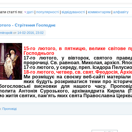
ати статті по:
даті
|
популярності
|
відвідуваності
|
комментарям
|
алфавіту
ютого - Стрітення Господнє
mitropolit
от
14-02-2016, 23:02
15-го лютого, в пятницю, велике світове 
Господнього
17-го лютого, у вівторок, святого прав
пророчиці. Св. равноап. Миколая, архієп. Япо
17-го лютого, у середу, преп. Ісидора Пелусио
18-го лютого, четвер, св. свят. Феодосія, Архіє
Ми розміщує на своєму веб-сайті матеріали
яких будуть розкриватися теми про історич
богословські висновки для нашого часу. Проповід
полита Антонія Сурозького, архімандрита Кирила (
о житія святих, пам’ять яких свята Православна Церква 
я:
Проповіді