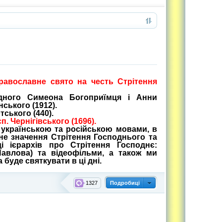
православне свято на честь Стрітення
едного Симеона Богоприїмця і Анни
нського (1912).
тського (440).
п. Чернігівського (1696).
 українською та російською мовами, в
не значення Стрітення Господнього та
і ієрархів про Стрітення Господнє:
Павлова) та відеофільми, а також ми
буде святкувати в ці дні.
1327
Подробиці