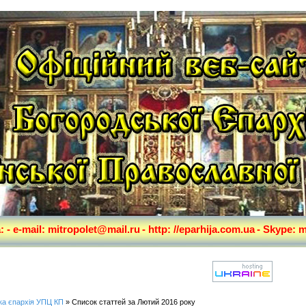
а:
- e-mail: mitropolet@mail.ru
- http: //eparhija.com.ua
- Skype: m
ка єпархія УПЦ КП
» Список статтей за Лютий 2016 року