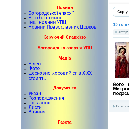
Новини
Сортув
Богородської єпархії
Вісті благочинь
Інші новини УПЦ
15-го л
Новини Православних Церков
Автор:
Керуючий Єпархією
Богородська єпархія УПЦ
Медіа
Відео
Фото
Церковно-хоровий спів X-XX
столітть
його 
Документи
Митро
подаєм
Укази
Розпорядження
Послання
Категорі
Листи
Вітання
Газета