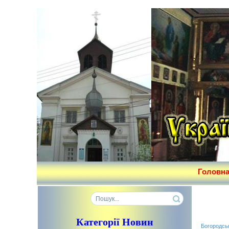
Головн
Категорії Новин
Богородсь