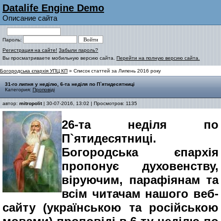
Datalife Engine Demo
Описание сайта
Пароль:
Регистрация на сайте!
Забыли пароль?
Вы просматриваете мобильную версию сайта.
Перейти на полную версию сайта.
Богородська єпархія УПЦ КП
» Список статтей за Липень 2016 року
31-го липня у неділю, 6-та неділя по П`ятидесятниці
Категория:
Проповіді
автор:
mitropolit
| 30-07-2016, 13:02 | Просмотров: 1135
26-та неділя по
П`ятидесятниці.
Богородська єпархія
пропонує духовенству,
віруючим, парафіянам та
всім читачам нашого веб-
сайту (українською та російською