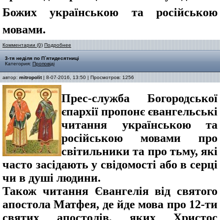
Божих українською та російською
мовами.
Комментарии (0)
Подробнее
3-тя неділя по П`ятидесятниці
Категория:
Проповіді
автор:
mitropolit
| 8-07-2016, 13:50 | Просмотров: 1256
Прес-служба Богородської
єпархії пропонє євангельські
читання українською та
російською мовами про
світильники та про тьму, які
часто засідають у свідомості або в серці
чи в душі людини.
Також читання Євангелія від святого
апостола Матфея, де йде мова про 12-ти
святих апостолів, яких Христос