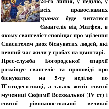
24-го липня, у неділю, у
всіх православних
храмах буде читатися
Євангеліє від Матфея, в
якому євангеліст сповіщає про зцілення
Спасителем двох біснуватих людей, які
певний час жили у гробах на цвинтарі.
Прес-служба Богородської єпархії
розміщує євангеліє та проповіді про
біснуватих на 5-ту неділю по
П`ятидесятниці, а також житіє святої
мучениці Євфимії Всехвальної (IV ст) і
святої рівноапостольної великої