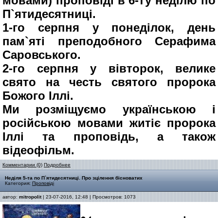
мовами) проповіді в 6-ту неділю по
П`ятидесятниці.
1-го серпня у понеділок, день
пам`яті преподобного Серафима
Саровського.
2-го серпня у вівторок, велике
свято на честь святого пророка
Божого Іллі.
Ми розміщуємо українською і
російською мовами житіє пророка
Іллі та проповідь, а також
відеофільм.
Комментарии (0)
Подробнее
Неділя 5-та по П`ятидесятниці. Про зцілення бісноватих
Категория:
Проповіді
автор:
mitropolit
| 23-07-2016, 12:48 | Просмотров: 1073