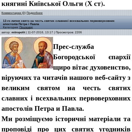
княгині Київської Ольги (Х ст).
Комментарии (0)
Подробнее
12-го липня свято на честь святих славнихі всехвальних первоверховних
апостолів Петра і Павла
Категория:
Проповіді
автор:
mitropolit
| 11-07-2016, 13:17 | Просмотров: 2206
Прес-служба
Богородської єпархії
щиро вітає духовенство,
віруючих та читачів нашого веб-сайту з
великим святом на честь святих
славних і всехвальних первоверховних
апостолів Петра и Павла.
Ми розміщуємо історичні матеріали та
проповіді про цих святих угодників