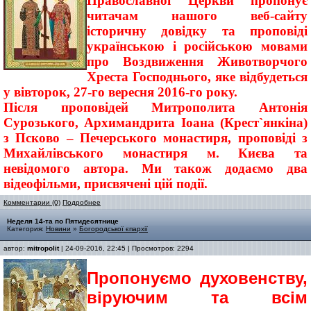
Православної Церкви пропонує
читачам нашого веб-сайту
історичну довідку та проповіді
українською і російською мовами
про Воздвиження Животворчого
Хреста Господнього, яке відбудеться
у вівторок, 27-го вересня 2016-го року.
Після проповідей Митрополита Антонія
Сурозького, Архимандрита Іоана (Крест`янкіна)
з Псково – Печерського монастиря, проповіді з
Михайлівського монастиря м. Києва та
невідомого автора. Ми також додаємо два
відеофільми, присвячені цій події.
Комментарии (0)
Подробнее
Неделя 14-та по Пятидесятнице
Категория:
Новини
»
Богородської єпархії
автор:
mitropolit
| 24-09-2016, 22:45 | Просмотров: 2294
Пропонуємо духовенству,
віруючим та всім