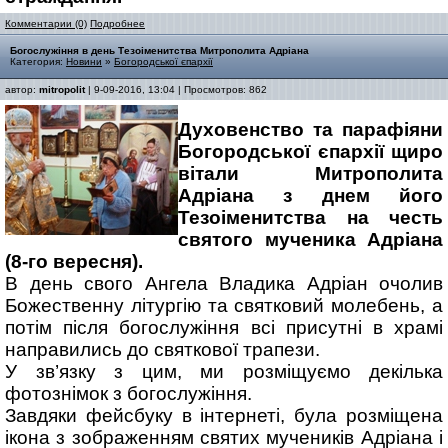
Комментарии (0)
Подробнее
Богослужіння в день Тезоіменитства Митрополита Адріана
Категория:
Новини
»
Богородської єпархії
автор:
mitropolit
| 9-09-2016, 13:04 | Просмотров: 862
Духовенство та парафіяни
Богородської єпархії щиро
вітали Митрополита
Адріана з днем його
Тезоіменитства на честь
святого мученика Адріана
(8-го вересня).
В день свого Ангела Владика Адріан очолив
Божественну літургію та святковий молебень, а
потім після богослужіння всі присутні в храмі
направились до святкової трапези.
У зв’язку з цим, ми розміщуємо декілька
фотознімок з богослужіння.
Завдяки фейсбуку в інтернеті, була розміщена
ікона з зображенням святих мучеників Адріана і