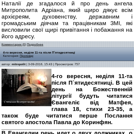
Наталії де згадалося й про день ангела
Митрополита Адріана, який щиро дякує всім
архієреям, духовенству, державним і
громадським діячам та працівникам ЗМІ, які
висловили свої щирі привітання і побажання на
його адресу.
Комментарии (0)
Подробнее
4-го вересня, неділя 11-та після П`ятидесятниці
Категория:
Проповіді
автор:
mitropolit
| 3-09-2016, 15:43 | Просмотров: 757
4-го вересня, неділя 11-та
після П`ятидесятниці. В цей
день на Божественній
літургії будуть читатися
Євангеліє від Матфея,
глава 18, стихи 23-35, а
також буде читатися перше Послання
святого апостола Павла до Коринфян.
_______________________________________________________________
В Евангелии речь идет о двух должниках, о