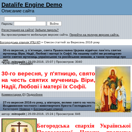
Datalife Engine Demo
Описание сайта
Пароль:
Регистрация на сайте!
Забыли пароль?
Вы просматриваете мобильную версию сайта.
Перейти на полную версию сайта.
Богородська єпархія УПЦ КП
» Список статтей за Вересень 2016 року
30-го вересня, у п`ятницю, свята Православна Церква відмічає пам`ять святих
мучениць Віри, Надії, Любові і матері їх Софії. На нашому сайті ми розміщуємо
житіє святих мучениць українською та російською мовами, а також проповіді про
них.
автор:
mitropolit
| 29-09-2016, 15:07 | Просмотров: 3040
Категория:
Проповіді
30-го вересня, у п'ятницю, свято
на честь святих мучениць Віри,
Надії, Любові і матері їх Софії.
Комментарии (0)
Подробнее
27-го вересня 2016-го року, у вівторок, велике свято на честь
Воздвиження честного і животворчого Хреста Господнього
Категория:
Новини
»
Богородської єпархії
автор:
mitropolit
| 26-09-2016, 15:24 | Просмотров: 846
Богородська єпархія Української