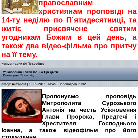
православним
християнам проповіді на
14-ту неділю по П`ятидесятниці, та
житіє присвячене святим
угодникам Божим в цей день, а
також два відео-фільма про притчу
на її тему.
Комментарии (0)
Подробнее
Усікновення Глави Іоанна Предтечі
Категория:
Проповіді
автор:
mitropolit
| 10-09-2016, 13:45 | Просмотров: 5192
Пропонуємо проповідь
Митрополита Сурозького
Антонія на честь Усікновення
Глави Пророка, Предтечі і
Хрестителя Господнього
Іоанна, а також відеофільм про його
страждання.