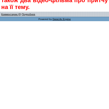
також два відео-фільма про притчу
на її тему.
Комментарии (0)
Подробнее
Powered by
DataLife Engine