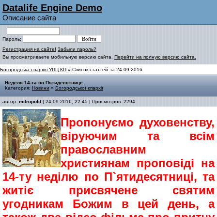
Datalife Engine Demo
Описание сайта
Пароль:
Регистрация на сайте!
Забыли пароль?
Вы просматриваете мобильную версию сайта.
Перейти на полную версию сайта.
Богородська єпархія УПЦ КП
» Список статтей за 24.09.2016
Неделя 14-та по Пятидесятнице
Категория:
Новини
»
Богородської єпархії
автор:
mitropolit
| 24-09-2016, 22:45 | Просмотров: 2294
Пропонуємо духовенству,
віруючим та всім
православним
християнам проповіді на
14-ту неділю по П`ятидесятниці, та
житіє присвячене святим
угодникам Божим в цей день, а