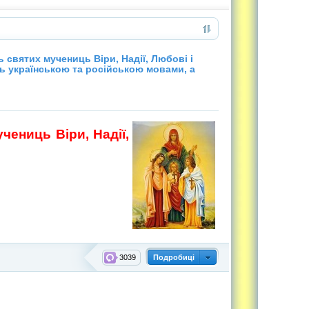
 святих мучениць Віри, Надії, Любові і
ць українською та російською мовами, а
чениць Віри, Надії,
3039
Подробиці