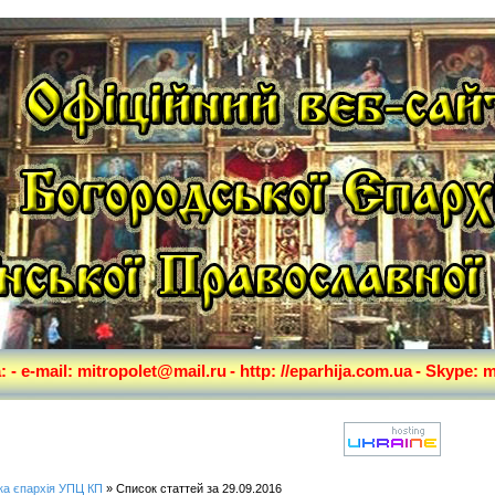
а:
- e-mail: mitropolet@mail.ru
- http: //eparhija.com.ua
- Skype: m
ка єпархія УПЦ КП
» Список статтей за 29.09.2016