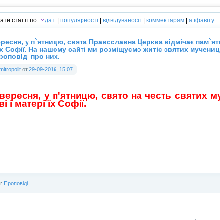
ати статті по:
даті
|
популярності
|
відвідуваності
|
комментарям
|
алфавіту
ересня, у п`ятницю, свята Православна Церква відмічає пам`ять
їх Софії. На нашому сайті ми розміщуємо житіє святих мучени
роповіді про них.
mitropolit
от
29-09-2016, 15:07
 вересня, у п'ятницю, свято на честь святих му
і і матері їх Софії.
я:
Проповіді