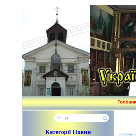
Головн
Категорії Новин
Богородсь