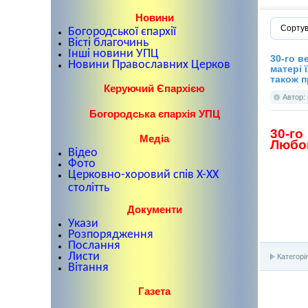
Новини
Сортув
Богородської єпархії
Вісті благочинь
Інші новини УПЦ
30-го в
Новини Православних Церков
матері 
також п
Керуючий Єпархією
Автор:
Богородська єпархія УПЦ
30-го
Медіа
Любов
Відео
Фото
Церковно-хоровий спів X-XX
столітть
Документи
Укази
Розпорядження
Послання
Листи
Категорі
Вітання
Газета