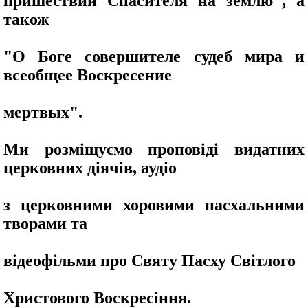
пришествии Спасителя на землю", а
також
"О Боге совершителе судеб мира и
всеобщее Воскресение
мертвых".
Ми розміщуємо проповіді видатних
церковних діячів, аудіо
з церковними хоровими пасхальними
творами та
відеофільми про Святу Пасху Світлого
Христового Воскресіння.