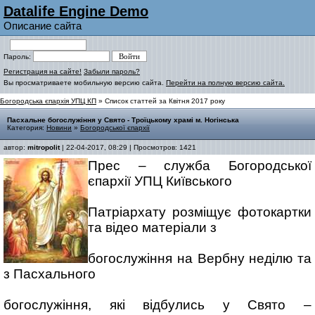
Datalife Engine Demo
Описание сайта
Пароль:
Регистрация на сайте!
Забыли пароль?
Вы просматриваете мобильную версию сайта.
Перейти на полную версию сайта.
Богородська єпархія УПЦ КП
» Список статтей за Квітня 2017 року
Пасхальне богослужіння у Свято - Троїцькому храмі м. Ногінська
Категория:
Новини
»
Богородської єпархії
автор:
mitropolit
| 22-04-2017, 08:29 | Просмотров: 1421
Прес – служба Богородської
єпархії УПЦ Київського
Патріархату розміщує фотокартки
та відео матеріали з
богослужіння на Вербну неділю та
з Пасхального
богослужіння, які відбулись у Свято –