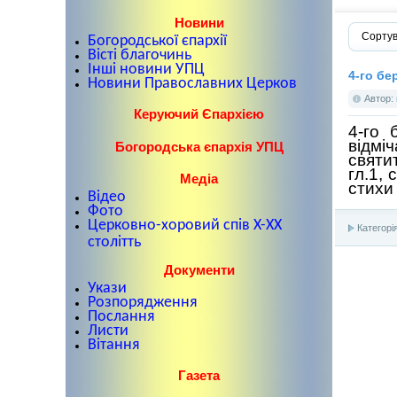
Новини
Сортув
Богородської єпархії
Вісті благочинь
Інші новини УПЦ
4-го бе
Новини Православних Церков
Автор:
Керуючий Єпархією
4-го 
відмі
Богородська єпархія УПЦ
святи
гл.1, 
Медіа
стихи 
Відео
Фото
Церковно-хоровий спів X-XX
Категорі
столітть
Документи
Укази
Розпорядження
Послання
Листи
Вітання
Газета