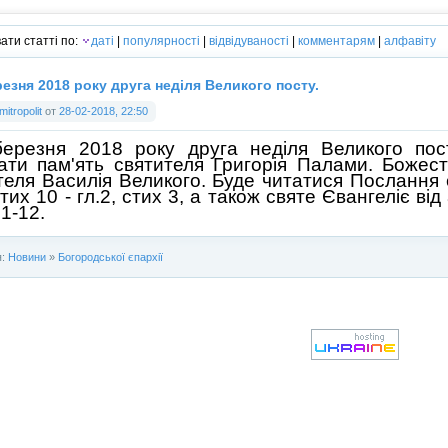
ати статті по:
даті
|
популярності
|
відвідуваності
|
комментарям
|
алфавіту
резня 2018 року друга неділя Великого посту.
mitropolit
от
28-02-2018, 22:50
березня 2018 року друга неділя Великого по
чати пам'ять святителя Григорія Палами. Божес
теля Василія Великого. Буде читатися Послання
стих 10 - гл.2, стих 3, а також святе Євангеліє від
1-12.
я:
Новини
»
Богородської єпархії