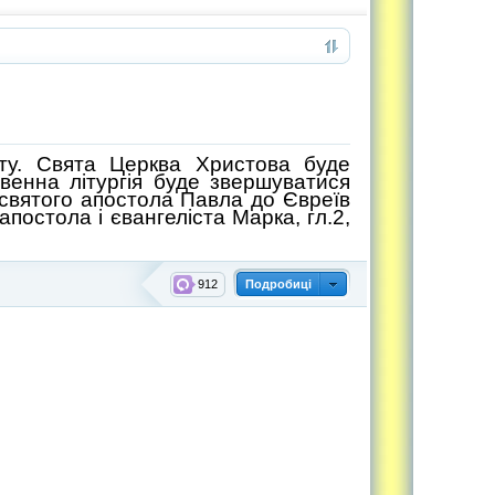
сту. Свята Церква Христова буде
твенна літургія буде звершуватися
 святого апостола Павла до Євреїв
 апостола і євангеліста Марка, гл.2,
912
Подробиці