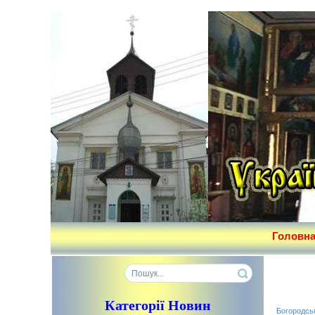
Головн
Категорії Новин
Богородсь