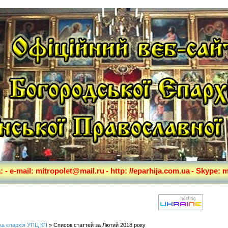
а:
- e-mail: mitropolet@mail.ru
- http: //eparhija.com.ua
- Skype: m
ка єпархія УПЦ КП
» Список статтей за Лютий 2018 року