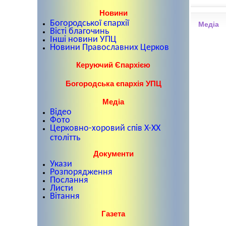
Новини
Богородської єпархії
Медіа
Вісті благочинь
Інші новини УПЦ
Новини Православних Церков
Керуючий Єпархією
Богородська єпархія УПЦ
Медіа
Відео
Фото
Церковно-хоровий спів X-XX
столітть
Документи
Укази
Розпорядження
Послання
Листи
Вітання
Газета