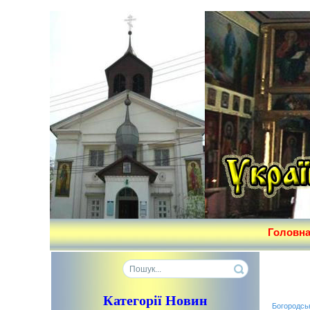
Головн
Категорії Новин
Богородсь