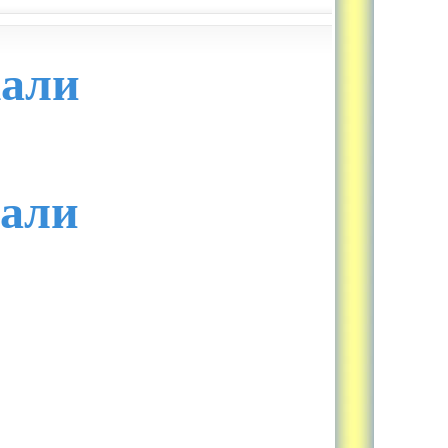
іали
іали