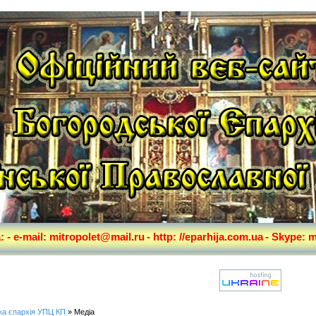
а:
- e-mail: mitropolet@mail.ru
- http: //eparhija.com.ua
- Skype: m
ка єпархія УПЦ КП
» Медіа