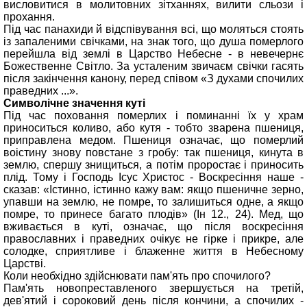
висловитися в молитовних зітханнях, вилити сльози і
прохання.
Під час панахиди й відспівування всі, що моляться стоять
із запаленими свічками, на знак того, що душа померлого
перейшла від землі в Царство Небесне - в невечернє
Божественне Світло. За усталеним звичаєм свічки гасять
після закінчення канону, перед співом «З духами спочилих
праведних ...».
Символічне значення куті
Під час поховання померлих і поминанні їх у храм
приноситься коливо, або кутя - тобто зварена пшениця,
приправлена медом. Пшениця означає, що померлий
воістину знову повстане з гробу: так пшениця, кинута в
землю, спершу знищиться, а потім проростає і приносить
плід. Тому і Господь Ісус Христос - Воскресіння наше -
сказав: «Істинно, істинно кажу вам: якщо пшеничне зерно,
упавши на землю, не помре, то залишиться одне, а якщо
помре, то принесе багато плодів» (Ін 12., 24). Мед, що
вживається в куті, означає, що після воскресіння
православних і праведних очікує не гірке і прикре, але
солодке, сприятливе і блаженне життя в Небесному
Царстві.
Коли необхідно здійснювати пам'ять про спочилого?
Пам'ять новопреставленого звершується на третій,
дев'ятий і сороковий день після кончини, а спочилих -