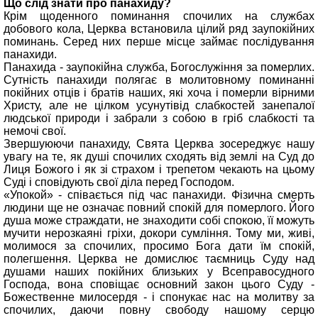
Що слід знати про панахиду?
Крім щоденного поминання спочилих на службах
добового кола, Церква встановила цілий ряд заупокійних
поминань. Серед них перше місце займає послідування
панахиди.
Панахида - заупокійна служба, Богослужіння за померлих.
Сутність панахиди полягає в молитовному поминанні
покійних отців і братів наших, які хоча і померли вірними
Христу, але не цілком усунутівід слабкостей занепалої
людської природи і забрали з собою в гріб слабкості та
немочі свої.
Звершуюючи панахиду, Свята Церква зосереджує нашу
увагу на те, як душі спочилих сходять від землі на Суд до
Лиця Божого і як зі страхом і трепетом чекають на цьому
Суді і сповідують свої діла перед Господом.
«Упокой» - співається під час панахиди. Фізична смерть
людини ще не означає повний спокій для померлого. Його
душа може страждати, не знаходити собі спокою, її можуть
мучити нерозкаяні гріхи, докори сумління. Тому ми, живі,
молимося за спочилих, просимо Бога дати їм спокій,
полегшення. Церква не домислює таємниць Суду над
душами наших покійних близьких у Всеправосудного
Господа, вона сповіщає основний закон цього Суду -
Божественне милосердя - і спонукає нас на молитву за
спочилих, даючи повну свободу нашому серцю