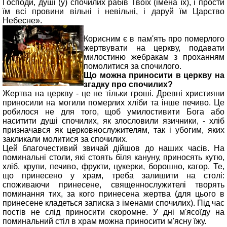
Господи, душі (у) спочилих рабів Твоїх (імена їх), і прости
їм всі провини вільні і невільні, і даруй їм Царство
Небесне».
Корисним є в пам'ять про померлого
жертвувати на церкву, подавати
милостиню жебракам з проханням
помолитися за спочилого.
Що можна приносити в церкву на
згадку про спочилих?
Жертва на церкву - це не тільки гроші. Древні християни
приносили на могили померлих хліби та інше печиво. Це
робилося не для того, щоб умилостивити Бога або
наситити душі спочилих, як злословили язичники, - хліб
призначався як церковнослужителям, так і убогим, яких
закликали молитися за спочилих.
Цей благочестивий звичай дійшов до наших часів. На
поминальні столи, які стоять біля кануну, приносять кутю,
хліб, крупи, печиво, фрукти, цукерки, борошно, кагор. Те,
що принесено у храм, треба залишити на столі:
споживаючи принесене, священнослужителі творять
поминання тих, за кого принесена жертва (для цього в
принесене кладеться записка з іменами спочилих). Під час
постів не слід приносити скоромне. У дні м'ясоїду на
поминальний стіл в храм можна приносити м'ясну їжу.