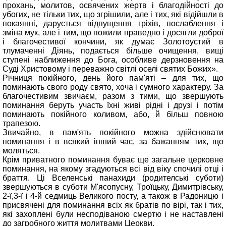
прохань, молитов, освячених жертв і благодійності до
убогих, не тільки тих, що згрішили, але і тих, які відійшли в
покаянні, дарується відпущення гріхів, послаблення і
зміна мук, але і тим, що пожили праведно і досягли доброї
і благочестивої кончини, як думає Золотоустий в
тлумаченні Діянь, подається більше очищення, вищі
ступені наближення до Бога, особливе дерзновення на
Суді Христовому і переважно світлі оселі святих Божих».
Річниця покійного, день його пам'яті – для тих, що
поминають свого роду свято, хоча і сумного характеру. За
благочестивим звичаєм, разом з тими, що звершують
поминання беруть участь їхні живі рідні і друзі і потім
поминають покійного коливом, або, й більш повною
трапезою.
Звичайно, в пам'ять покійного можна здійснювати
поминання і в всякий інший час, за бажанням тих, що
моляться.
Крім приватного поминання буває ще загальне церковне
поминання, на якому згадуються всі від віку спочилі отці і
браття. Ці Вселенські панахиди (родителські суботи)
звершуються в суботи М'ясопусну, Троїцьку, Димитрівську,
2-ї,3-ї і 4-й седмиць Великого посту, а також в Радоницю і
присвячені для поминання всіх як братів по вірі, так і тих,
які захоплені були несподіваною смертю і не наставлені
до загробного життя молитвами Церкви.