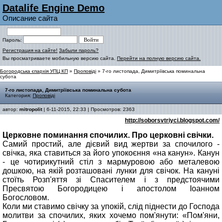
Datalife Engine Demo
Описание сайта
Пароль:
Регистрация на сайте!
Забыли пароль?
Вы просматриваете мобильную версию сайта.
Перейти на полную версию сайта.
Богородська єпархія УПЦ КП
»
Проповіді
» 7-го листопада, Димитріївська поминальна
субота
7-го листопада, Димитріївська поминальна субота
Категория:
Проповіді
автор:
mitropolit
| 6-11-2015, 22:33 | Просмотров: 2363
http://soborsvtriyci.blogspot.com/
Церковне поминання спочилих. Про церковні свічки.
Самий простий, але дієвий вид жертви за спочилого -
свічка, яка ставиться за його упокоєння «на канун». Канун
- це чотирикутний стіл з мармуровою або металевою
дошкою, на якій розташовані лунки для свічок. На кануні
стоїть Розп'яття зі Спасителем і з предстоячими
Пресвятою Богородицею і апостолом Іоанном
Богословом.
Коли ми ставимо свічку за упокій, слід піднести до Господа
молитви за спочилих, яких хочемо пом'янути: «Пом'яни,