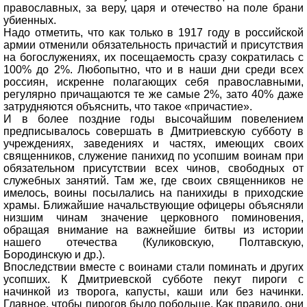
православных, за веру, царя и отечество на поле брани
убиенных.
Надо отметить, что как только в 1917 году в российской
армии отменили обязательность причастий и присутствия
на богослужениях, их посещаемость сразу сократилась с
100% до 2%. Любопытно, что и в наши дни среди всех
россиян, искренне полагающих себя православными,
регулярно причащаются те же самые 2%, зато 40% даже
затрудняются объяснить, что такое «причастие».
И в более поздние годы высочайшим повелением
предписывалось совершать в Дмитриевскую субботу в
учреждениях, заведениях и частях, имеющих своих
священников, служение панихид по усопшим воинам при
обязательном присутствии всех чинов, свободных от
служебных занятий. Там же, где своих священников не
имелось, воины посылались на панихиды в приходские
храмы. Ближайшие начальствующие офицеры объясняли
низшим чинам значение церковного поминовения,
обращая внимание на важнейшие битвы из истории
нашего отечества (Куликовскую, Полтавскую,
Бородинскую и др.).
Впоследствии вместе с воинами стали поминать и других
усопших. К Дмитриевской субботе пекут пироги с
начинкой из творога, капусты, каши или без начинки.
Главное, чтобы пирогов было побольше. Как правило, они