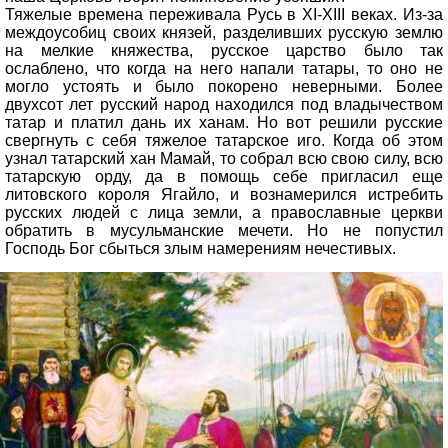
Тяжелые времена переживала Русь в XI-XIII веках. Из-за
междоусобиц своих князей, разделивших русскую землю
на мелкие княжества, русское царство было так
ослаблено, что когда на него напали татары, то оно не
могло устоять и было покорено неверными. Более
двухсот лет русский народ находился под владычеством
татар и платил дань их ханам. Но вот решили русские
свергнуть с себя тяжелое татарское иго. Когда об этом
узнал татарский хан Мамай, то собрал всю свою силу, всю
татарскую орду, да в помощь себе пригласил еще
литовского короля Ягайло, и вознамерился истребить
русских людей с лица земли, а православные церкви
обратить в мусульманские мечети. Но не попустил
Господь Бог сбыться злым намерениям нечестивых.