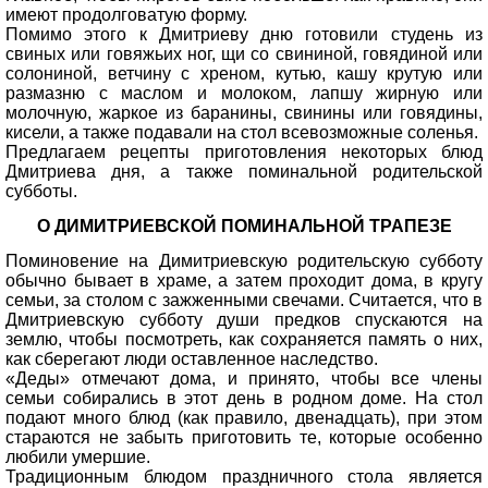
имеют продолговатую форму.
Помимо этого к Дмитриеву дню готовили студень из
свиных или говяжьих ног, щи со свининой, говядиной или
солониной, ветчину с хреном, кутью, кашу крутую или
размазню с маслом и молоком, лапшу жирную или
молочную, жаркое из баранины, свинины или говядины,
кисели, а также подавали на стол всевозможные соленья.
Предлагаем рецепты приготовления некоторых блюд
Дмитриева дня, а также поминальной родительской
субботы.
О ДИМИТРИЕВСКОЙ ПОМИНАЛЬНОЙ ТРАПЕЗЕ
Поминовение на Димитриевскую родительскую субботу
обычно бывает в храме, а затем проходит дома, в кругу
семьи, за столом с зажженными свечами. Считается, что в
Дмитриевскую субботу души предков спускаются на
землю, чтобы посмотреть, как сохраняется память о них,
как сберегают люди оставленное наследство.
«Деды» отмечают дома, и принято, чтобы все члены
семьи собирались в этот день в родном доме. На стол
подают много блюд (как правило, двенадцать), при этом
стараются не забыть приготовить те, которые особенно
любили умершие.
Традиционным блюдом праздничного стола является