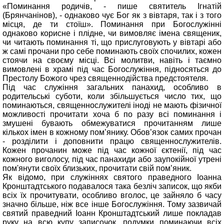
«Поминання родичів, - пише святитель Ігнатій
(Брянчанінов), - однаково чує Бог як з вівтаря, так і з того
місця, де ти стоїш». Поминання при Богослужінні
однаково корисне і плідне, чи вимовляє імена священик,
чи читають поминання ті, що прислуговують у вівтарі або
ж самі прочани про себе поминають своїх спочилих, кожен
стоячи на своєму місці. Всі молитви, навіть і таємно
вимовлені в храмі під час Богослужіння, підносяться до
Престолу Божого чрез священнодійства предстоятеля.
Під час служіння загальних панахид, особливо в
родительські суботи, коли збільшується число тих, що
поминаються, священнослужителі іноді не мають фізичної
можливості прочитати хоча б по разу всі поминання і
змушені бувають обмежуватися прочитанням лише
кількох імен в кожному пом’янику. Обов’язок самих прочан
- розділити і доповнити працю священнослужителів.
Кожен прочанин може під час кожної єктенії, під час
кожного виголосу, під час панахиди або заупокійної утрені
пом'янути своїх близьких, прочитати свій пом’яник.
Як відомо, при служіннях святого праведного Іоанна
Кронштадтського подавалося така безліч записок, що якби
всіх їх прочитувати, особливо вголос, це зайняло б часу
значно більше, ніж все інше Богослужіння. Тому зазвичай
святий праведний Іоанн Кронштадтський лише покладав
руку на всю купу записочок, подумки поминаючи всіх