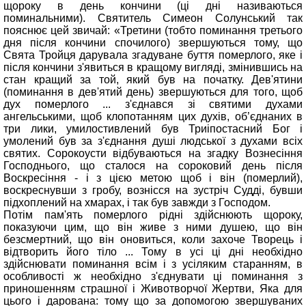
щороку в день кончини (ці дні називаються
поминальними). Святитель Симеон Солунський так
пояснює цей звичай: «Третини (тобто поминання третього
дня після кончини спочилого) звершуються тому, що
Свята Тройця дарувала згадуване буття померлого, яке і
після кончини з'явиться в кращому вигляді, змінившись на
стан кращий за той, який був на початку. Дев'ятини
(поминання в дев'ятий день) звершуються для того, щоб
дух померлого ... з'єднався зі святими духами
ангельськими, щоб клопотанням цих духів, об’єднаних в
три лики, умилостивлений був Триіпостасний Бог і
умолений був за з'єднання душі людської з духами всіх
святих. Сорокоусти відбуваються на згадку Вознесіння
Господнього, що сталося на сороковий день після
Воскресіння - і з цією метою щоб і він (померлий),
воскреснувши з гробу, вознісся на зустріч Судді, бувши
підхоплений на хмарах, і так був завжди з Господом.
Потім пам'ять померлого рідні здійснюють щороку,
показуючи цим, що він живе з ними душею, що він
безсмертний, що він оновиться, коли захоче Творець і
відтворить його тіло ... Тому в усі ці дні необхідно
здійснювати поминання всім і з усіляким старанням, в
особливості ж необхідно з'єднувати ці поминання з
приношенням страшної і Животворчої Жертви, Яка для
цього і дарована: тому що за допомогою звершуваних