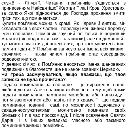
служб - Літургії. Читання пом’яників з'єднується з
принесенням Найсвятішої Жертви Тіла і Крові Христових,
за силою Якої підноситься до Господа прохання змити
гріхи тих, що поминаються.
Купити пом’яник можна в храмі. Як і древній диптих, він
складається з двох частин - переліку імен живих і переліку
імен спочилих. Пом’яник зручний не тільки в церковній
молитві (він подається замість записки), але і в домашній -
тут можна вказати дні ангелів тих, про кого молитесь, інші
пам'ятні дати. У Пом’яник записуються імена всіх живих і
спочилих - і таким чином пом’яник стає своєрідною
родовою книгою.
У деяких сім'ях в Пом’яник вносяться імена шанованих
подвижників благочестя, ще не канонізованих Церквою.
Чи треба засмучуватися, якщо вважаєш, що твоя
записка не була прочитана?
Подача поминання за спочилих - це вираження нашої
любові до них. Але справжня любов не в тому, щоб тільки
подати поминання, замовити молебень або панахиду і
потім заспокоїтися або навіть піти з храму. Ті, що подали
поминання повинні і самі, по можливості одночасно зі
священнослужителями, молитовно поминати своїх
близьких і під час проскомидії, і після освячення Святих
Дарів, і в інших випадках гласного або таємного
поминання живих і померлих.