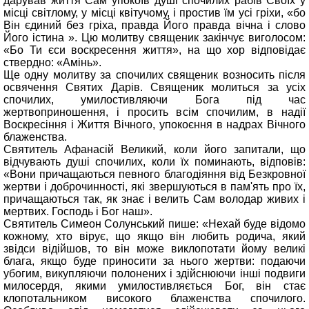
дарував життя Сам упокоїв душі спочилих рабів Своїх у
місці світлому, у місці квітучому, і простив їм усі гріхи, «бо
Він єдиний без гріха, правда Його правда вічна і слово
Його істина ». Цю молитву священик закінчує виголосом:
«Бо Ти єси воскресення життя», на що хор відповідає
ствердно: «Амінь».
Ще одну молитву за спочилих священик возносить після
освячення Святих Дарів. Священик молиться за усіх
спочилих, умилостивляючи Бога під час
жертвоприношення, і просить всім спочилим, в надії
Воскресіння і Життя Вічного, упокоєння в надрах Вічного
блаженства.
Святитель Афанасій Великий, коли його запитали, що
відчувають душі спочилих, коли їх поминають, відповів:
«Вони причащаються певного благодіяння від Безкровної
жертви і доброчинності, які звершуються в пам'ять про їх,
причащаються так, як знає і велить Сам володар живих і
мертвих. Господь і Бог наш».
Святитель Симеон Солунський пише: «Нехай буде відомо
кожному, хто вірує, що якщо він любить родича, який
звідси відійшов, то він може виклопотати йому великі
блага, якщо буде приносити за нього жертви: подаючи
убогим, викупляючи полонених і здійснюючи інші подвиги
милосердя, якими умилостивляється Бог, він стає
клопотальником високого блаженства спочилого.