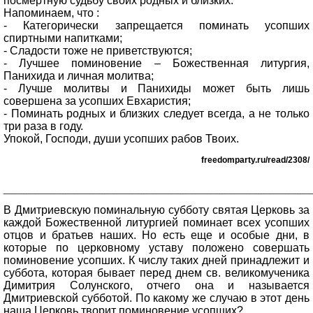
посмертную судьбу своих родных и близких.
Напоминаем, что :
- Категорически запрещается поминать усопших
спиртными напитками;
- Сладости тоже не приветствуются;
- Лучшее поминовение – Божественная литургия,
Панихида и личная молитва;
- Лучше молитвы и Панихиды может быть лишь
совершена за усопших Евхаристия;
- Поминать родных и близких следует всегда, а не только
три раза в году.
Упокой, Господи, души усопших рабов Твоих.
freedomparty.ru/read/2308/
_______________________________________________________________
В Дмитриевскую поминальную субботу святая Церковь за
каждой Божественной литургией поминает всех усопших
отцов и братьев наших. Но есть еще и особые дни, в
которые по церковному уставу положено совершать
поминовение усопших. К числу таких дней принадлежит и
суббота, которая бывает перед днем св. великомученика
Димитрия Солунского, отчего она и называется
Дмитриевской субботой. По какому же случаю в этот день
наша Церковь творит поминовение усопших?