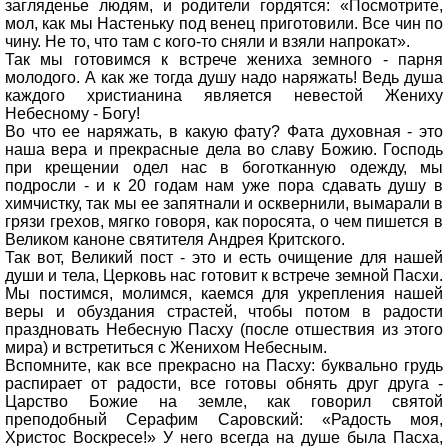
загляденье людям, и родители гордятся: «Посмотрите,
мол, как мы Настеньку под венец приготовили. Все чин по
чину. Не то, что там с кого-то сняли и взяли напрокат».
Так мы готовимся к встрече жениха земного - парня
молодого. А как же тогда душу надо наряжать! Ведь душа
каждого христианина является невестой Жениху
Небесному - Богу!
Во что ее наряжать, в какую фату? Фата духовная - это
наша вера и прекрасные дела во славу Божию. Господь
при крещении одел нас в боготканную одежду, мы
подросли - и к 20 годам нам уже пора сдавать душу в
химчистку, так мы ее запятнали и осквернили, вымарали в
грязи грехов, мягко говоря, как поросята, о чем пишется в
Великом каноне святителя Андрея Критского.
Так вот, Великий пост - это и есть очищение для нашей
души и тела, Церковь нас готовит к встрече земной Пасхи.
Мы постимся, молимся, каемся для укрепления нашей
веры и обуздания страстей, чтобы потом в радости
праздновать Небесную Пасху (после отшествия из этого
мира) и встретиться с Женихом Небесным.
Вспомните, как все прекрасно на Пасху: буквально грудь
распирает от радости, все готовы обнять друг друга -
Царство Божие на земле, как говорил святой
преподобный Серафим Саровский: «Радость моя,
Христос Воскресе!» У него всегда на душе была Пасха,