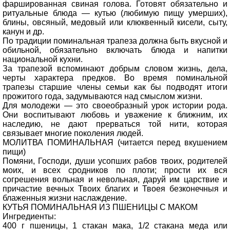
фаршированная свиная голова. Готовят обязательно и
ритуальные блюда — кутью (любимую пищу умерших),
блины, овсяный, медовый или клюквенный кисели, сыту,
канун и др.
По традиции поминальная трапеза должна быть вкусной и
обильной, обязательно включать блюда и напитки
национальной кухни.
За трапезой вспоминают добрым словом жизнь, дела,
черты характера предков. Во время поминальной
трапезы старшие члены семьи как бы подводят итоги
прожитого года, задумываются над смыслом жизни.
Для молодежи — это своеобразный урок истории рода.
Они воспитывают любовь и уважение к ближним, их
наследию, не дают прерваться той нити, которая
связывает многие поколения людей.
МОЛИТВА ПОМИНАЛЬНАЯ (читается перед вкушением
пищи)
Помяни, Господи, души усопших рабов твоих, родителей
моих, и всех сродников по плоти; прости их вся
согрешения вольная и невольная, даруй им царствие и
причастие вечных Твоих благих и Твоея безконечныя и
блаженныя жизни наслаждение.
КУТЬЯ ПОМИНАЛЬНАЯ ИЗ ПШЕНИЦЫ С МАКОМ
Ингредиенты:
400 г пшеницы, 1 стакан мака, 1/2 стакана меда или