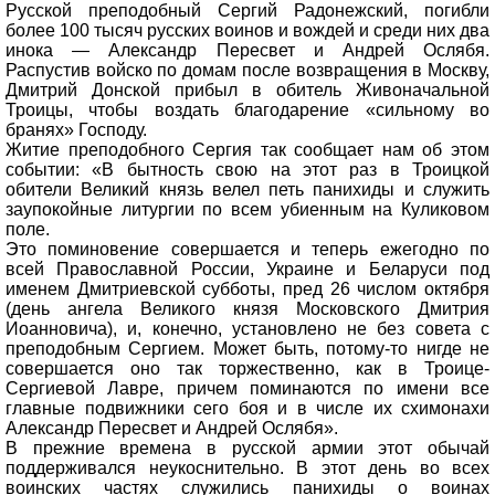
Русской преподобный Сергий Радонежский, погибли
более 100 тысяч русских воинов и вождей и среди них два
инока — Александр Пересвет и Андрей Ослябя.
Распустив войско по домам после возвращения в Москву,
Дмитрий Донской прибыл в обитель Живоначальной
Троицы, чтобы воздать благодарение «сильному во
бранях» Господу.
Житие преподобного Сергия так сообщает нам об этом
событии: «В бытность свою на этот раз в Троицкой
обители Великий князь велел петь панихиды и служить
заупокойные литургии по всем убиенным на Куликовом
поле.
Это поминовение совершается и теперь ежегодно по
всей Православной России, Украине и Беларуси под
именем Дмитриевской субботы, пред 26 числом октября
(день ангела Великого князя Московского Дмитрия
Иоанновича), и, конечно, установлено не без совета с
преподобным Сергием. Может быть, потому-то нигде не
совершается оно так торжественно, как в Троице-
Сергиевой Лавре, причем поминаются по имени все
главные подвижники сего боя и в числе их схимонахи
Александр Пересвет и Андрей Ослябя».
В прежние времена в русской армии этот обычай
поддерживался неукоснительно. В этот день во всех
воинских частях служились панихиды о воинах