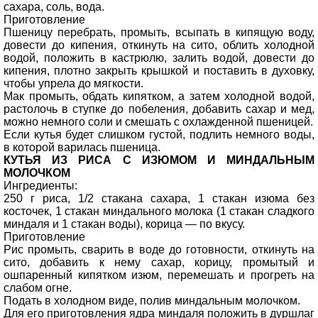
сахара, соль, вода.
Приготовление
Пшеницу перебрать, промыть, всыпать в кипящую воду,
довести до кипения, откинуть на сито, облить холодной
водой, положить в кастрюлю, залить водой, довести до
кипения, плотно закрыть крышкой и поставить в духовку,
чтобы упрела до мягкости.
Мак промыть, обдать кипятком, а затем холодной водой,
растолочь в ступке до побеления, добавить сахар и мед,
можно немного соли и смешать с охлажденной пшеницей.
Если кутья будет слишком густой, подлить немного воды,
в которой варилась пшеница.
КУТЬЯ ИЗ РИСА С ИЗЮМОМ И МИНДАЛЬНЫМ
МОЛОЧКОМ
Ингредиенты:
250 г риса, 1/2 стакана сахара, 1 стакан изюма без
косточек, 1 стакан миндального молока (1 стакан сладкого
миндаля и 1 стакан воды), корица — по вкусу.
Приготовление
Рис промыть, сварить в воде до готовности, откинуть на
сито, добавить к нему сахар, корицу, промытый и
ошпаренный кипятком изюм, перемешать и прогреть на
слабом огне.
Подать в холодном виде, полив миндальным молочком.
Для его приготовления ядра миндаля положить в дуршлаг