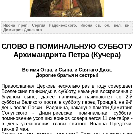
Икона преп. Сергия Радонежского. Икона св. бл. вел. кн.
Димитрия Донского
СЛОВО В ПОМИНАЛЬНУЮ СУББОТУ
Архимандрита Петра (Кучера)
Во имя Отца, и Сына, и Святаго Духа.
Дорогие братья и сестры!
Православная Церковь несколько раз в году совершает
Вселенские панихиды: в субботу, накануне воскресенья о
блудном сыне, далее панихиды начинаются со 2-й
субботы Великого поста, в субботу перед Троицей, на 9-й
день после Пасхи - Радоница, накануне памяти Димитрия
Солунского - Димитриевская поминальная суббота,
поминовение усопших воинов совершается 11 сентября -
в день усекновения главы святого Иоанна Предтечи,
также 9 мая.