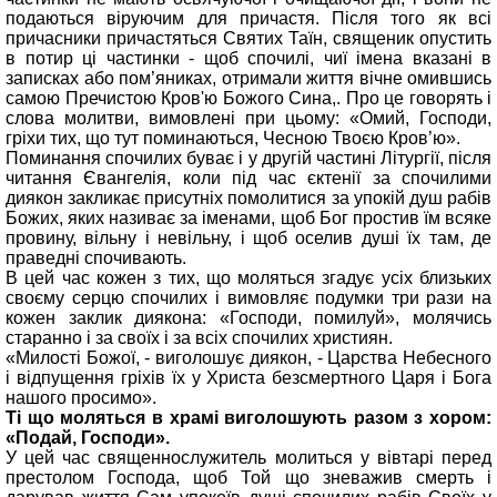
подаються віруючим для причастя. Після того як всі
причасники причастяться Святих Таїн, священик опустить
в потир ці частинки - щоб спочилі, чиї імена вказані в
записках або пом’яниках, отримали життя вічне омившись
самою Пречистою Кров'ю Божого Сина,. Про це говорять і
слова молитви, вимовлені при цьому: «Омий, Господи,
гріхи тих, що тут поминаються, Чесною Твоєю Кров’ю».
Поминання спочилих буває і у другій частині Літургії, після
читання Євангелія, коли під час єктенії за спочилими
диякон закликає присутніх помолитися за упокій душ рабів
Божих, яких називає за іменами, щоб Бог простив їм всяке
провину, вільну і невільну, і щоб оселив душі їх там, де
праведні спочивають.
В цей час кожен з тих, що моляться згадує усіх близьких
своєму серцю спочилих і вимовляє подумки три рази на
кожен заклик диякона: «Господи, помилуй», молячись
старанно і за своїх і за всіх спочилих християн.
«Милості Божої, - виголошує диякон, - Царства Небесного
і відпущення гріхів їх у Христа безсмертного Царя і Бога
нашого просимо».
Ті що моляться в храмі виголошують разом з хором:
«Подай, Господи».
У цей час священнослужитель молиться у вівтарі перед
престолом Господа, щоб Той що зневажив смерть і