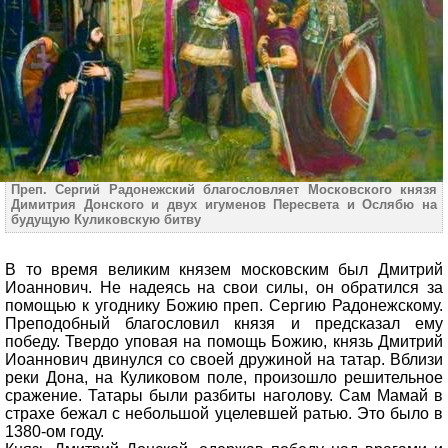
Преп. Сергий Радонежский благословляет Московского князя
Димитрия Донского и двух игуменов Пересвета и Ослябю на
будущую Куликовскую битву
В то время великим князем московским был Дмитрий
Иоаннович. Не надеясь на свои силы, он обратился за
помощью к угоднику Божию преп. Сергию Радонежскому.
Преподобный благословил князя и предсказал ему
победу. Твердо уповая на помощь Божию, князь Дмитрий
Иоаннович двинулся со своей дружиной на татар. Вблизи
реки Дона, на Куликовом поле, произошло решительное
сражение. Татары были разбиты наголову. Сам Мамай в
страхе бежал с небольшой уцелевшей ратью. Это было в
1380-ом году.