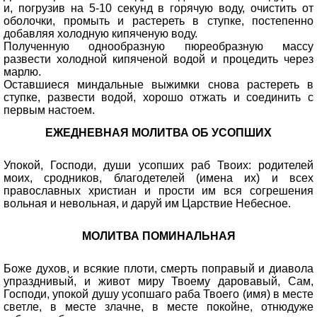
и, погрузив на 5-10 секунд в горячую воду, очистить от
оболочки, промыть и растереть в ступке, постепенно
добавляя холодную кипяченую воду.
Полученную однообразную пюреобразную массу
развести холодной кипяченой водой и процедить через
марлю.
Оставшиеся миндальные выжимки снова растереть в
ступке, развести водой, хорошо отжать и соединить с
первым настоем.
ЕЖЕДНЕВНАЯ МОЛИТВА ОБ УСОПШИХ
Упокой, Господи, души усопших раб Твоих: родителей
моих, сродников, благодетелей (имена их) и всех
православных христиан и прости им вся согрешения
вольная и невольная, и даруй им Царствие Небесное.
МОЛИТВА ПОМИНАЛЬНАЯ
Боже духов, и всякие плоти, смерть поправый и диавола
упразднивый, и живот миру Твоему даровавый, Сам,
Господи, упокой душу усопшаго раба Твоего (имя) в месте
светле, в месте злачне, в месте покойне, отнюдуже