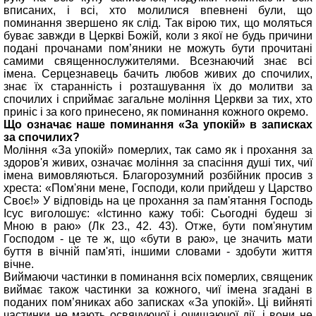
вписаних, і всі, хто молилися впевнені були, що
поминання звершено як слід. Так вірою тих, що моляться
буває завжди в Церкві Божій, коли з якої не будь причини
подані прочанами пом’яники не можуть бути прочитані
самими священнослужителями. Всезнаючий знає всі
імена. Серцезнавець бачить любов живих до спочилих,
знає їх старанність і розташування їх до молитви за
спочилих і сприймає загальне моління Церкви за тих, хто
приніс і за кого принесено, як поминання кожного окремо.
Що означає наше поминання «За упокій» в записках
за спочилих?
Моління «За упокій» померлих, так само як і прохання за
здоров'я живих, означає моління за спасіння душі тих, чиї
імена вимовляються. Благорозумний розбійник просив з
хреста: «Пом'яни мене, Господи, коли прийдеш у Царство
Своє!» У відповідь на це прохання за пам'ятання Господь
Ісус виголошує: «Істинно кажу тобі: Сьогодні будеш зі
Мною в раю» (Лк 23., 42. 43). Отже, бути пом'янутим
Господом - це те ж, що «бути в раю», це значить мати
буття в вічній пам'яті, іншими словами - здобути життя
вічне.
Виймаючи частинки в поминання всіх померлих, священик
виймає також частинки за кожного, чиї імена згадані в
поданих пом’яниках або записках «За упокій». Ці вийняті
частинки не мають освячуючої і очищаючої дії, і вони не