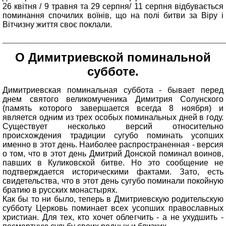
26 квітня / 9 травня та 29 серпня/ 11 серпня відбувається
поминання спочилих воїнів, що на полі битви за Віру і
Вітчизну життя своє поклали.
_______________________________________________________________
О Димитриевской поминальной
субботе.
Димитриевская поминальная суббота - бывает перед
днем святого великомученика Димитрия Солунского
(память которого завершается всегда 8 ноября) и
является одним из трех особых поминальных дней в году.
Существует несколько версий относительно
происхождения традиции сугубо поминать усопших
именно в этот день. Наиболее распространенная - версия
о том, что в этот день Дмитрий Донской поминал воинов,
павших в Куликовской битве. Но это сообщение не
подтверждается историческими фактами. Зато, есть
свидетельства, что в этот день сугубо поминали покойную
братию в русских монастырях.
Как бы то ни было, теперь в Дмитриевскую родительскую
субботу Церковь поминает всех усопших православных
христиан. Для тех, кто хочет облегчить - а не ухудшить -