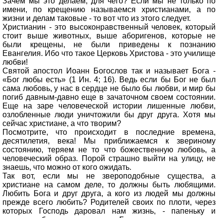
Зачем мы это делаем, для чего? Если мы не только по
имени, по крещению называемся христианами, а по
жизни и делам таковые - то вот что из этого следует.
Христианин - это высоконравственный человек, который
стоит выше животных, выше аборигенов, которые не
были крещены, не были приведены к познанию
Евангелия. Ибо что такое Церковь Христова - это училище
любви!
Святой апостол Иоанн Богослов так и называет Бога -
«Бог любы есть» (1 Ин. 4; 16). Ведь если бы Бог не был
сама любовь, у нас в сердце не было бы любви, и мир бы
погиб давным-давно еще в зачаточном своем состоянии.
Еще на заре человеческой истории лишенные любви,
озлобленные люди уничтожили бы друг друга. Хотя мы
сейчас христиане, а что творим?
Посмотрите, что происходит в последние времена,
десятилетия, века! Мы приближаемся к звериному
состоянию, теряем не то что божественную любовь, а
человеческий образ. Порой страшно выйти на улицу, не
знаешь, что можно от кого ожидать.
Так вот, если мы не звероподобные существа, а
христиане на самом деле, то должны быть любящими.
Любить Бога и друг друга, а кого из людей мы должны
прежде всего любить? Родителей своих по плоти, через
которых Господь даровал нам жизнь, - папеньку и