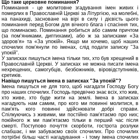
Що таке церковне поминання?
Поминання - це молитовне згадування імен живих і
померлих в Православній Церкві за Літургією, на молебні,
на панахиді, засноване на вірі в силу і дієвість цього
поминання перед Богом для вічного блага і спасіння тих,
що поминаємо. Поминання робиться або самим причтом
(за пом’яниками, диптихами), або ж за записками «За
здоров'я» та «За упокій». Якщо ми хочемо, щоб наших
спочилих пом'янули по іменах, слід подати записку "За
упокій".
У записках пишуться імена тільки тих, хто був хрещений в
Православній Церкві. У записках не можна писати імена
нехрещених, самогубців, безбожників, віровідступників,
єретиків.
Навіщо пишуться імена в записках "За упокій"?
Імена пишуться не для того, щоб нагадати Господу Богу
про наших спочилих. Господь предвічно знає всіх, хто жив,
хто живе, хто буде жити на землі. Імена в записках
нагадують нам самим, про кого ми повинні молитися, в
пам'ять кого повинні здійснювати добрі справи.
Спілкуючись з живими, ми постійно пам'ятаємо про них;
покійного ж ми пам'ятаємо тільки в перший час після
смерті. Поступово почуття скорботи, гострота розлуки
слабшає, і ми забуваємо своїх спочилих. Про спочилих
потрібні більш часті нагадування - і тому імена спочилих