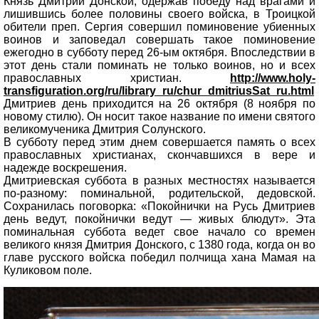
Князь Дмитрий Донской, одержав победу над врагами и
лишившись более половины своего войска, в Троицкой
обители преп. Сергия совершил поминовение убиенных
воинов и заповедал совершать такое поминовение
ежегодно в субботу перед 26-ым октября. Впоследствии в
этот день стали поминать не только воинов, но и всех
православных христиан.
http://www.holy-
transfiguration.org/ru/library_ru/chur_dmitriusSat_ru.html
Дмитриев день приходится на 26 октября (8 ноября по
новому стилю). Он носит такое название по имени святого
великомученика Дмитрия Солунского.
В субботу перед этим днем совершается память о всех
православных христианах, скончавшихся в вере и
надежде воскрешения.
Дмитриевская суббота в разных местностях называется
по-разному: поминальной, родительской, дедовской.
Сохранилась поговорка: «Покойнички на Русь Дмитриев
день ведут, покойнички ведут — живых блюдут». Эта
поминальная суббота ведет свое начало со времен
великого князя Дмитрия Донского, с 1380 года, когда он во
главе русского войска победил полчища хана Мамая на
Куликовом поле.