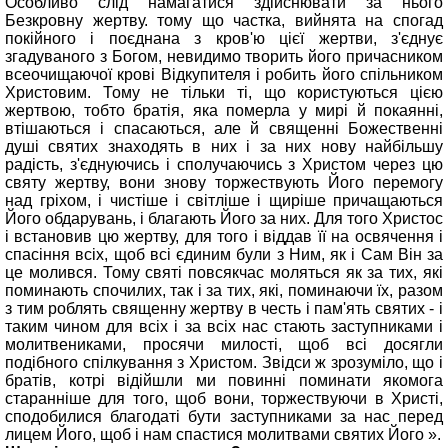
Особливо слід намагатися здійснювати за нього
Безкровну жертву. тому що частка, вийнята на спогад
покійного і поєднана з кров'ю цієї жертви, з'єднує
згадуваного з Богом, невидимо творить його причасником
всеочищаючої крові Відкупителя і робить його спільником
Христовим. Тому не тільки ті, що користуються цією
жертвою, тобто братія, яка померла у мирі й покаянні,
втішаються і спасаються, але й священні Божественні
душі святих знаходять в них і за них нову найбільшу
радість, з'єднуючись і сполучаючись з Христом через цю
святу жертву, вони знову торжествують Його перемогу
над гріхом, і чистіше і світліше і щиріше причащаються
Його обдарувань, і благають Його за них. Для того Христос
і встановив цю жертву, для того і віддав її на освячення і
спасіння всіх, щоб вcі єдиним були з Ним, як і Сам Він за
це молився. Тому святі повсякчас моляться як за тих, які
поминають спочилих, так і за тих, які, поминаючи їх, разом
з тим роблять священну жертву в честь і пам'ять святих - і
таким чином для всіх і за всіх нас стають заступниками і
молитвениками, просячи милості, щоб всі досягли
подібного спілкування з Христом. Звідси ж зрозуміло, що і
братів, котрі відійшли ми повинні поминати якомога
старанніше для того, щоб вони, торжествуючи в Христі,
сподобилися благодаті бути заступниками за нас перед
лицем Його, щоб і нам спастися молитвами святих Його ».