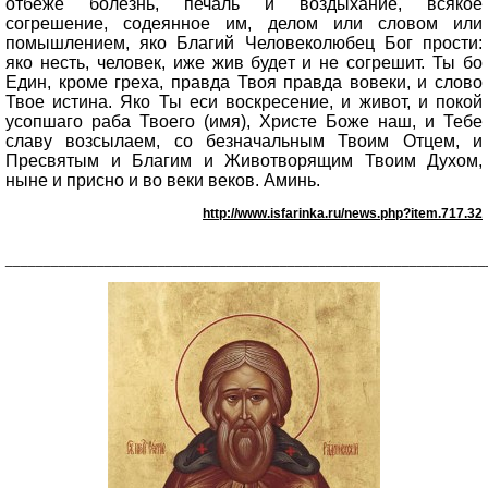
отбеже болезнь, печаль и воздыхание, всякое
согрешение, содеянное им, делом или словом или
помышлением, яко Благий Человеколюбец Бог прости:
яко несть, человек, иже жив будет и не согрешит. Ты бо
Един, кроме греха, правда Твоя правда вовеки, и слово
Твое истина. Яко Ты еси воскресение, и живот, и покой
усопшаго раба Твоего (имя), Христе Боже наш, и Тебе
славу возсылаем, со безначальным Твоим Отцем, и
Пресвятым и Благим и Животворящим Твоим Духом,
ныне и присно и во веки веков. Аминь.
http://www.isfarinka.ru/news.php?item.717.32
_______________________________________________________________