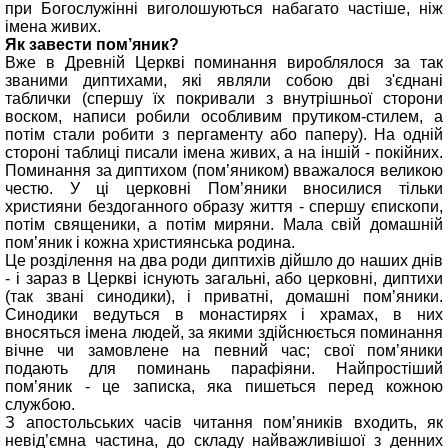
при Богослужінні виголошуються набагато частіше, ніж
імена живих.
Як завести пом’яник?
Вже в Древній Церкві поминання вироблялося за так
званими диптихами, які являли собою дві з'єднані
таблички (спершу їх покривали з внутрішньої сторони
воском, написи робили особливим прутиком-стилем, а
потім стали робити з пергаменту або паперу). На одній
стороні таблиці писали імена живих, а на іншій - покійних.
Поминання за диптихом (пом’яником) вважалося великою
честю. У ці церковні Пом’яники вносилися тільки
християни бездоганного образу життя - спершу єпископи,
потім священики, а потім миряни. Мала свій домашній
пом’яник і кожна християнська родина.
Це розділення на два роди диптихів дійшло до наших днів
- і зараз в Церкві існують загальні, або церковні, диптихи
(так звані синодики), і приватні, домашні пом’яники.
Синодики ведуться в монастирях і храмах, в них
вносяться імена людей, за якими здійснюється поминання
вічне чи замовлене на певний час; свої пом’яники
подають для поминань парафіяни. Найпростіший
пом’яник - це записка, яка пишеться перед кожною
службою.
З апостольських часів читання пом’яників входить, як
невід’ємна частина, до складу найважливішої з денних