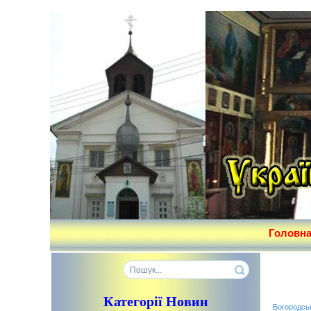
Головн
Категорії Новин
Богородсь