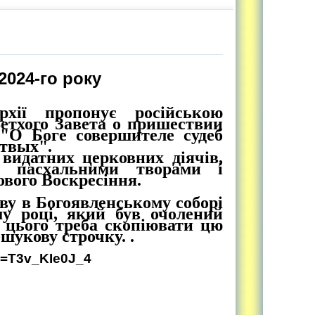
2024-го року
рхії пропонує російською
етхого Завета о пришествии
"О Боге совершителе судеб
ртвых".
видатних церковних діячів,
и пасхальними творами і
ового Воскресіння.
ву в Богоявленському соборі
му році, який був очолений
 цього треба скопіювати цю
шукову строчку. .
v=T3v_KIe0J_4
____________________________________