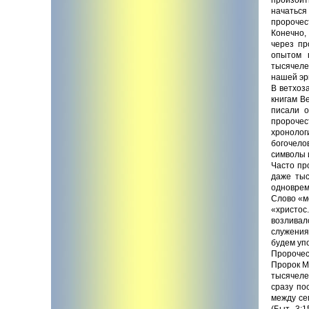
начаться
пророчес
Конечно,
через пр
опытом 
тысячеле
нашей эр
В ветхоз
книгам В
писали 
пророчес
хронолог
богочело
символы 
Часто пр
даже тыс
одноврем
Слово «м
«христос
возливал
служения
будем уп
Пророчес
Пророк М
тысячеле
сразу по
между се
(Быт. 3: