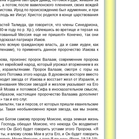
, а потом, после вавилонского пленения, своих вождей
Христова. Ирод по происхождению был идумеянин, и при
сподь же Иисус Христос родился в конце царствования
стей Талмуда, где говорится, что члены Синедриона,
0-м году по р. Хр.), облекшись во вретище и терзая на
бетованный Мессия еще не пришел!» Конечно, так они
едсказал патриарх Иаков.
ило всякую гражданскую власть, да и сами иудеи, как
ленами), то применить данное пророчество Иакова к
ова, произнес пророк Валаам, современник пророка
лял еврейский народ, который угрожал вторжением в их
 израильтянами. Пророк Валаам, смотря с горы на
ого Потомка этого народа. В духовном восторге вместо
сходит звезда от Иакова и восстает жезл от Израиля, и
менования Мессии звездой и жезлом указывают на Его
й Моава и потомков Сифа в иносказательном смысле,
 образом, настоящее пророчество Валаама дополняет
 так и его слуг.
ильтян, так и персов, от которых пришли евангельские
ы. Такая необыкновенно яркая звезда, как мы знаем,
ано Богом самому пророку Моисею, когда земная жизнь
. Господь обещал Моисею, что некогда Он воздвигнет
что Он (Бог) будет говорить устами этого Пророка. «Я
ты, и вложу слова Мои в уста Его, и Он будет говорить
ворить Моим Именем, с того Я взыщу» (Втор. 18:18-19).