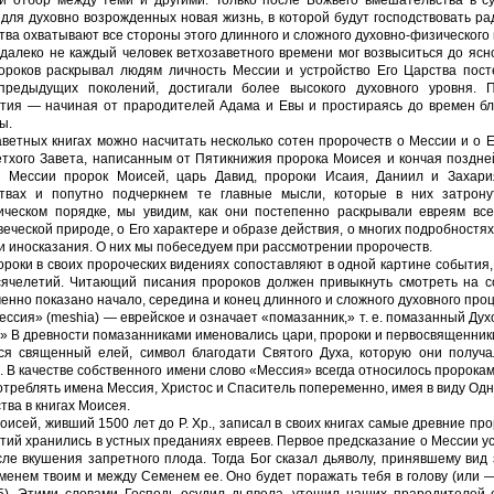
 для духовно возрожденных новая жизнь, в которой будут господствовать ра
тва охватывают все стороны этого длинного и сложного духовно-физического
 далеко не каждый человек ветхозаветного времени мог возвыситься до яс
ороков раскрывал людям личность Мессии и устройство Его Царства посте
предыдущих поколений, достигали более высокого духовного уровня. 
тия — начиная от прародителей Адама и Евы и простираясь до времен бл
ы.
аветных книгах можно насчитать несколько сотен пророчеств о Мессии и о 
етхого Завета, написанным от Пятикнижия пророка Моисея и кончая поздн
о Мессии пророк Моисей, царь Давид, пророки Исаия, Даниил и Захар
твах и попутно подчеркнем те главные мысли, которые в них затрону
ическом порядке, мы увидим, как они постепенно раскрывали евреям в
веческой природе, о Его характере и образе действия, о многих подробностя
и иносказания. О них мы побеседуем при рассмотрении пророчеств.
ороки в своих пророческих видениях сопоставляют в одной картине события,
ячелетий. Читающий писания пророков должен привыкнуть смотреть на со
енно показано начало, середина и конец длинного и сложного духовного проц
ессия» (mеshiа) — еврейское и означает «помазанник,» т. е. помазанный Ду
.» В древности помазанниками именовались цари, пророки и первосвященники,
ся священный елей, символ благодати Святого Духа, которую они получ
. В качестве собственного имени слово «Мессия» всегда относилось пророк
отреблять имена Мессия, Христос и Спаситель попеременно, имея в виду Одно
тва в книгах Моисея.
оисей, живший 1500 лет до Р. Хр., записал в своих книгах самые древние пр
тий хранились в устных преданиях евреев. Первое предсказание о Мессии у
сле вкушения запретного плода. Тогда Бог сказал дьяволу, принявшему ви
менем твоим и между Семенем ее. Оно будет поражать тебя в голову (или — 
15). Этими словами Господь осудил дьявола, утешил наших прародителей