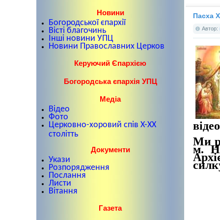
Новини
Пасха 
Богородської єпархії
Автор:
Вісті благочинь
Інші новини УПЦ
Новини Православних Церков
Керуючий Єпархією
Богородська єпархія УПЦ
Медіа
Відео
Фото
віде
Церковно-хоровий спів X-XX
столітть
Ми р
м. Н
Документи
Архі
Укази
силк
Розпорядження
Послання
Листи
Вітання
Газета