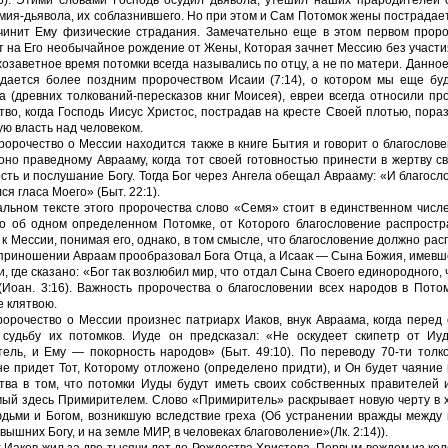
мия-дьявола, их соблазнившего. Но при этом и Сам Потомок жены пострадает 
чинит Ему физические страдания. Замечательно еще в этом первом про
т на Его необычайное рождение от Жены, Которая зачнет Мессию без участия
тхозаветное время потомки всегда назывались по отцу, а не по матери. Дан
дается более поздним пророчеством Исаии (7:14), о котором мы еще буд
 (древних толкований-пересказов книг Моисея), евреи всегда относили п
тво, когда Господь Иисус Христос, пострадав на кресте Своей плотью, пора
ую власть над человеком.
ророчество о Мессии находится также в книге Бытия и говорит о благослове
оно праведному Аврааму, когда тот своей готовностью принести в жертву 
сть и послушание Богу. Тогда Бог через Ангела обещал Аврааму: «И благосл
я гласа Моего» (Быт. 22:1).
альном тексте этого пророчества слово «Семя» стоит в единственном числе
но об одном определенном Потомке, от Которого благословение распростр
 к Мессии, понимая его, однако, в том смысле, что благословение должно ра
приношении Авраам прообразовал Бога Отца, а Исаак — Сына Божия, имевшег
, где сказано: «Бог так возлюбил мир, что отдал Сына Своего единородного,
(Иоан. 3:16). Важность пророчества о благословении всех народов в Пото
 клятвою.
ророчество о Мессии произнес патриарх Иаков, внук Авраама, когда перед
судьбу их потомков. Иуде он предсказал: «Не оскудеет скипетр от Иу
ель, и Ему — покорность народов» (Быт. 49:10). По переводу 70-ти толк
не придет Тот, Которому отложено (определено придти), и Он будет чаяние
тва в том, что потомки Иуды будут иметь своих собственных правителей 
ый здесь Примирителем. Слово «Примиритель» раскрывает новую черту в х
дьми и Богом, возникшую вследствие греха (Об устранении вражды между 
вышних Богу, и на земле МИР, в человеках благоволение»(Лк. 2:14)).
 Иаков жил за две тысячи лет до Рождества Христова. Первым вождем из ко