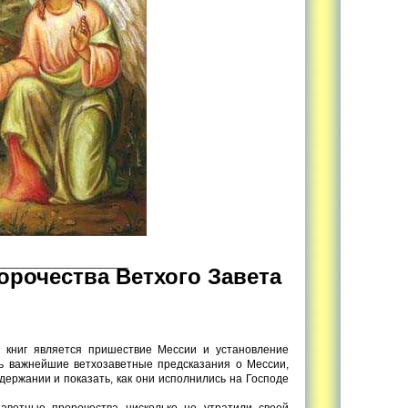
_____________________
орочества Ветхого Завета
 книг является пришествие Мессии и установление
ь важнейшие ветхозаветные предсказания о Мессии,
держании и показать, как они исполнились на Господе
заветные пророчества нисколько не утратили своей