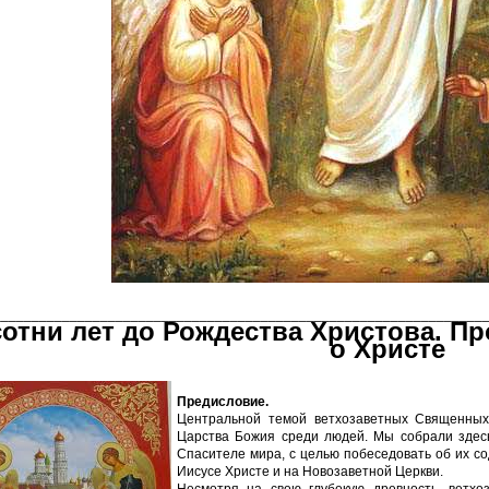
________________________________________________________________
сотни лет до Рождества Христова. Пр
о Христе
Предисловие.
Центральной темой ветхозаветных Священных
Царства Божия среди людей. Мы собрали здес
Спасителе мира, с целью побеседовать об их со
Иисусе Христе и на Новозаветной Церкви.
Несмотря на свою глубокую древность, ветхо