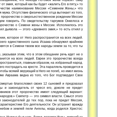
от змия, который как бы будет «жалить Его в пяту,» то
рочестве наименование Мессии «Семенем Жены,» что
 мужа. Отсутствие физического отца вытекает из того,
ное пророчество о сверхъестественном рождении Мессии
ем говорить. По свидетельству таргумов Онкелоса и
ророчество о Семени жены к Мессии. Исполнилось это
зил дьявола — этого «древнего змия,» то есть отнял у
нии, которое от Него распространится на всех людей.
своего единственного сына Исаака обнаружил крайнюю
овятся в Семени твоем все народы земли за то, что ты
, указывая этим, что в этом обещании речь идет не о
анится на всех людей. Евреи это пророчество всегда
спространиться, главным образом, на избранный народ.
о пострадать на кресте. Эта параллель проводится в
 чтобы всякий верующий в Него не погиб, но имел жизнь
мке Авраама видна из того, что Бог подтвердил Свое
 смертью благословил своих 12 сыновей и предсказал
ды и законодатель от чресл его, доколе не придет
овников этот пророчество имеет следующий вариант:
 народов.» Скипетр — это символ власти. Смысл этого
и законодателей до тех пор, пока не придет Мессия,
арактеристике Его деятельности: Он устранит вражду
небом и землей пели Ангелы, когда родился Христос:
лена Иудина был царь Давид, потомок Иуды, живший за