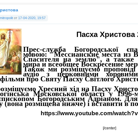
Христова
mitropolit
от
17-04-2020, 19:57
Пасха Христова 
Прес-служба Богородської єпа
мовою: "Мессианские места из В
Спасителя на землю", а также 
мира и всеобщее Воскресение ме
Також ми розміщуємо проповіді 
аудіо з церковними хоровим
офільми про Святу Пасху Світлого Христ
озміщуємо Хресний хід на Пасху Христо
огінська Московської області у 1996-
єпископом Богородським Адріаном. Для
у (вона розміщена нижче) і вставити в по
https://www.youtube.com/watch?
[/center]
______________________________________________________________