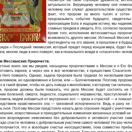
актуальности. Верующему человеку они помога
человеку они служат доказательством существо
факт, что пророки за много тысяч и сотен
предсказывать события будущего, свидетельс
признающим Бога и ищущим истину, мы надеемс
славных предков и увидеть, Кто, согласно пророк
Кроме того, исполнение ветхозаветных пророчес
возможность другого мессии. Истинный Мессия 
претенденты на это звание, в прошлом и в буду
шкуре.» Последний лжемессия, который придет перед концом мира, будет Ан
ов, многие люди в него поверят, как в гениального вождя и «спасителя» челов
е Мессианских Пророчеств.
етные книги, как мы увидим, насыщены пророчествами о Мессии и о Его б
отовить евреев, а через них и все человечество, к пришествию Спасителя
 в Него поверить. Однако, задача пророков была трудная по нескольким при
человеком, но одновременно и Богом, или — Богочеловеком. Поэтому пророк
о в такой форме, чтобы не дать повода к многобожию, к которому так склонны
х, пророки должны были показать, что дело Мессии будет состоять не 
нии болезней, смерти, бедности, социального неравенства, преступлений и
помочь людям избавиться от внутренних зол — греха и страстей — и показать
ледствием нравственного зла — греховной испорченности. Ведь и рану не 
ь гноя. Поэтому Мессии предстояло начать дело спасения людей с уничтожени
внешние, искусственные и принудительные изменения жизненных условий не м
ное возрождение невозможно без добровольного и активного участия само
надо спасти человека с добровольным участием самого человека! Но раз чел
 получается, что и всеобщее счастье неосуществимо, пока совместно преб
и отбор между теми и другими. Только после Божьего вмешательства в с