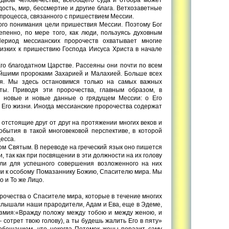
дость, мир, бессмертие и другие блага. Ветхозаветные
 процесса, связанного с пришествием Мессии.
ного понимания цели пришествия Мессии. Поэтому Бог
пенно, по мере того, как люди, пользуясь духовным
Период мессианских пророчеств охватывает многие
изких к пришествию Господа Иисуса Христа в начале
Его благодатном Царстве. Рассеяны они почти по всем
ейшими пророками Захарией и Малахией. Больше всех
ия. Мы здесь остановимся только на самых важных
ты. Приводя эти пророчества, главным образом, в
се новые и новые данные о грядущем Мессии: о Его
х Его жизни. Иногда мессианские пророчества содержат
 отстоящие друг от друг на протяжении многих веков и
бытия в такой многовековой перспективе, в которой
есса.
хом Святым. В переводе на греческий язык оно пишется
 так как при посвящении в эти должности на их голову
али для успешного совершения возложенного на них
ами к особому Помазаннику Божию, Спасителю мира. Мы
 и То же Лицо.
орочества о Спасителе мира, которые в течение многих
слышали наши прародители, Адам и Ева, еще в Эдеме,
д змия:«Вражду положу между тобою и между женою, и
сотрет твою голову), а ты будешь жалить Его в пяту»
 обещанием, что некогда Потомок жены поразит саму