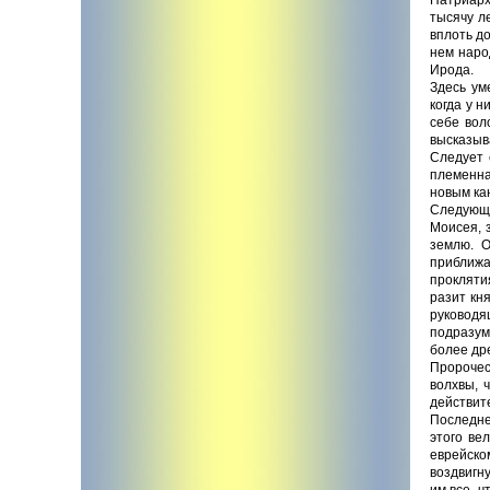
тысячу л
вплоть д
нем наро
Ирода.
Здесь ум
когда у н
себе вол
высказыв
Следует 
племенна
новым ка
Следующе
Моисея, 
землю. О
приближа
проклятия
разит кн
руководя
подразум
более дре
Пророчес
волхвы, 
действит
Последне
этого ве
еврейско
воздвигну
им все, ч