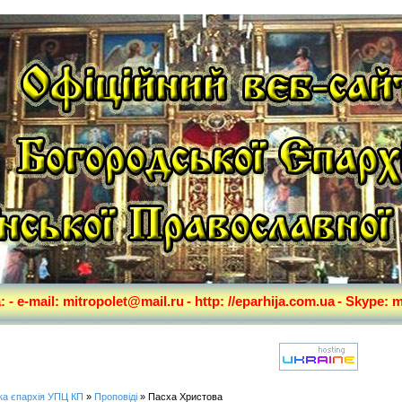
а:
- e-mail: mitropolet@mail.ru
- http: //eparhija.com.ua
- Skype: m
ка єпархія УПЦ КП
»
Проповіді
» Пасха Христова