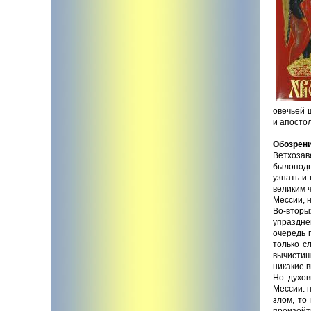
овечьей 
и апостол
Обозрени
Ветхозав
былоподг
узнать и
великим 
Мессии, н
Во-вторы
упраздне
очередь 
только с
вычистиш
никакие 
Но духов
Мессии: 
злом, то
произойт