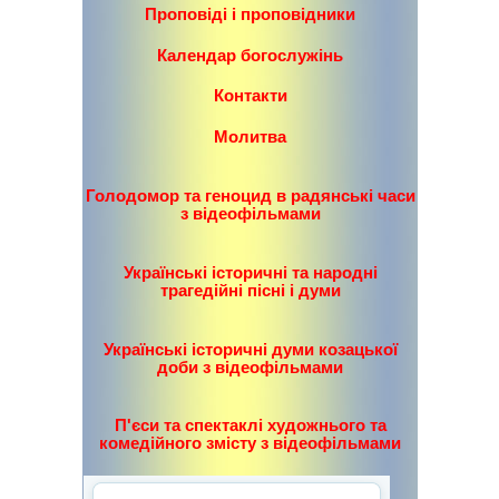
Проповіді і проповідники
Календар богослужінь
Контакти
Молитва
Голодомор та геноцид в радянські часи
з відеофільмами
Українські історичні та народні
трагедійні пісні і думи
Українські історичні думи козацької
доби з відеофільмами
П'єси та спектаклі художнього та
комедійного змісту з відеофільмами