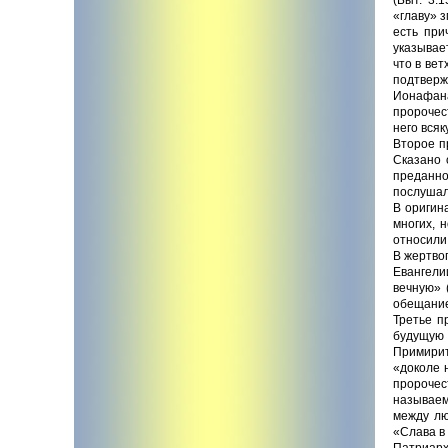
«главу» з
есть при
указывае
что в ве
подтверж
Ионафана
пророчес
него всяк
Второе п
Сказано 
преданно
послушалс
В оригин
многих, 
относили
В жертво
Евангелии
вечную» 
обещание
Третье п
будущую 
Примирит
«доколе 
пророчес
называем
между лю
«Слава в 
Патриарх