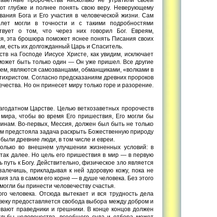
ют глубже и полнее понять свою веру. Неверующему
вания Бога и Его участия в человеческой жизни. Сам
 лет могли в точности и с такими подробностями
твует о том, что через них говорил Бог. Евреям,
я, эта брошюра поможет яснее понять Писания своих
ам, есть их долгожданный Царь и Спаситель.
тв на Господе Иисусе Христе, как увидим, исключает
может быть только один — Он уже пришел. Все другие
щем, являются самозванцами, обманщиками, «волками в
тихристом. Согласно предсказаниям древних пророков
ечества. Но он принесет миру только горе и разорение.
лагодатном Царстве. Целью ветхозаветных пророчеств
 мира, чтобы во время Его пришествия, Его могли бы
чинам. Во-первых, Мессия, должен был быть не только
ам предстояла задача раскрыть Божественную природу
 были древние люди, в том числе и евреи.
только во внешнем улучшении жизненных условий: в
 так далее. Но цель его пришествия в мир — в первую
 путь к Богу. Действительно, физическое зло является
залечишь, прикладывая к ней здоровую кожу, пока не
я зла в самом его корне — в душе человека. Без этого
огли бы принести человечеству счастья.
го человека. Отсюда вытекает и вся трудность дела
овеку предоставляется свобода выбора между добром и
ывают праведники и грешники. В конце концов должен
удьбы человечества, всеобщего суда и отбора может