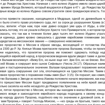
ет до Рождества Христова. Начиная с него колено Иудино имело своих царей
о времен Ирода Великого, который воцарился в Иудее в 47 г . до Рождества 
дные вожди из колена Иудина совсем утратили свою гражданскую власть. Го
естно привести сказание, находящееся в Медраше, одной из древнейших ча
их было отнято право уголовного суда, лет за сорок до разрушения Храма (в 3
осы, вопили: «Горе нам, горе нам: давно оскудел уже царь от Иуды, а о
ались потому, что не узнали в Иисусе Христе того Примирителя, о котором пр
сказать, что так как в течение более двух тысяч лет колено Иудино утрат
я единица, давно кровно смешались с другими еврейскими племенами (ко
ндидатам на мессианское звание — совершенно невозможно.
е пророчество о Мессии в образе звезды, восходящей от потомства Иак
за 1500 до Р. Хр. Князья Моава пригласили пророка Валаама, чтобы он прок
ни надеялись, что проклятие пророка им поможет одержать победу над
ющийся еврейский народ, в пророческом видении вдали увидел также и далек
 Валаам воскликнул: «Вижу Его, но ныне еще нет. Зрю Его, но не близко. Во
язей Моава и сокрушит всех сынов Сифовых» (Числа 24:17). Образные наи
щее и пастыреначальное значение. Валаам предсказывает поражение князе
евая здесь сокрушение сил зла, ополчающихся на Царство Мессии. Таким
внее пророчество о поражении главы змия (Быт. 3:15). Он поразит, как «змия,»
тво Валаама о Звезде из колена Иакова положило начало верованию, как изра
что пришествие Мессии будет предварено появлением на небе яркой звезд
ельно засияла на небе незадолго до Рождества Христова.
е, пятое пророчество о Мессии, которое мы находим в книгах Моисея, сказ
ликого вождя и законодателя еврейского народа подходила к своему концу
му народу другого Пророка, подобного ему по значению и духовной силе, и 
 вам Пророка,» говорит Господь Моисею, — «из среды их братьев, такого как 
то Я повелю Ему. А кто не послушает слов Моих, которые Пророк тот будет го