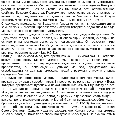
является одним из самых незначительных городов Иудеи, он удостоится
стать местом рождения Мессии, действительное происхождение Которого
уходит в вечность. Вечное бытие, как мы знаем, есть отличительное
свойство Божьего Существа. Поэтому это пророчество свидетельствует о
вечности и, следовательно, о единосущности Мессии с Богом Отцом
(вспомним, что Исаия называл Мессию «Отцом вечности» (Ис. 9:6-7).
Следующие предсказания Захарии и Амоса относятся к последним дням
земной жизни Мессии. Пророчество Захария говорит о радостном въезде
Мессии, сидящего на ослице, в Иерусалим:
«Ликуй от радости, дщерь (дочь) Сиона, торжествуй, дщерь Иерусалима: Се
Царь твой грядет к тебе, праведный и спасающий, кроткий, сидящий на
ослице и на молодом осле, сыне подъяремной… Он возвестит мир
народам, и владычество Его будет от моря до моря и от реки до концов
земли. А что до тебя, ради крови завета твоего Я освобожу узников твоих из
рва, в котором нет воды» (Зах. 9:9-11).
Ослица — это символ мира, в то время, как конь — символ войны. Согласно
этому пророчеству Мессия должен был возвестить людям мир —
примирение с Богом и прекращение вражды между людьми. Вторая часть
пророчества, об освобождении узников из рва, предсказала об
освобождении из ада душ умерших людей в результате искупительных
страданий Мессии.
В следующем пророчестве Захария предсказал о том, что Мессия будет
предан за тридцать серебряников. В пророчестве речь идет от имени Бога,
Который предлагает иудейским начальникам назначить Ему плату за все
то, что Он для их народа сделал: «Если угодно вам, то дайте Мне плату
Мою, если же нет — не давайте. И они отвесят в плату мне тридцать
серебряников. И сказал мне Господь: брось их в церковное хранилище, —
высокая цена, в какую они оценили Меня! И взял я тридцать серебряников и
бросил их в дом Господень для горшечника»(Зах. 11:12-13). Как мы знаем из
Евангелий, за тридцать серебряных монет Иуда Искариотский предал
Своего Учителя. Однако Иуда не ожидал, что Христа осудят на смерть.
Узнав об этом, он пожалел о своем поступке и бросил данные ему монеты в