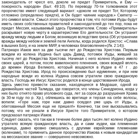
законодатель от чресл его, доколе не придет Примиритель, и Ему —
покорность народов» (Быт. 49:10). По переводу 70-ти толковников этот
пророчество имеет следующий вариант: «доколе не придет Тот, Которому
отложено (определено придти), и Он будет чаяние народов.» Скипетр —
это символ власти. Смысл этого пророчества в том, что потомки Иуды будут
иметь своих собственных правителей и законодателей до тех пор, пока не
придет Мессия, называемый здесь Примирителем. Слово «Примиритель»
раскрывает новую черту в характеристике Его деятельности: Он устранит
вражду между людьми и Богом, возникшую вследствие греха (Об устранении
вражды между небом и землей пели Ангелы, когда родился Христос: «Слава
в вышних Богу, и на земле МИР, в человеках благоволение»(Лк. 2:14)).
Патриарх Иаков жил за две тысячи лет до Рождества Христова. Первым
вождем из колена Иудина был царь Давид, потомок Иуды, живший за
тысячу лет до Рождества Христова. Начиная с него колено Иудино имело
своих царей, а потом, после вавилонского пленения, своих вождей вплоть
до времен Ирода Великого, который воцарился в Иудее в 47 г . до
Рождества Христова. Ирод по происхождению был идумеянин, и при нем
народные вожди из колена Иудина совсем утратили свою гражданскую
власть. Господь же Иисус Христос родился в конце царствования Ирода.
Здесь уместно привести сказание, находящееся в Медраше, одной из
древнейших частей Талмуда, где говорится, что члены Синедриона, когда у
них было отнято право уголовного суда, лет за сорок до разрушения Храма
(в 30-м году по р. Хр.), облекшись во вретище и терзая на себе волосы,
вопили: «Горе нам, горе нам: давно оскудел уже царь от Иуды, а
обетованный Мессия еще не пришел!» Конечно, так они высказывались
потому, что не узнали в Иисусе Христе того Примирителя, о котором
предсказал патриарх Иаков.
Следует сказать, что так как в течение более двух тысяч лет колено Иудино
утратило всякую гражданскую власть, да и сами иудеи, как племенная
единица, давно кровно смешались с другими еврейскими племенами
(коленами), то применить данное пророчество Иакова к новым кандидатам
на мессианское звание — совершенно невозможно.