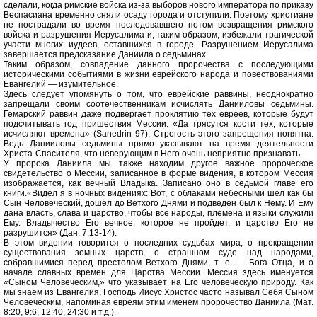
сделали, когда римские войска из-за выборов нового императора по приказу
Веспасиана временно сняли осаду города и отступили. Поэтому христиане
не пострадали во время последовавшего потом возвращения римского
войска и разрушения Иерусалима и, таким образом, избежали трагической
участи многих иудеев, оставшихся в городе. Разрушением Иерусалима
завершается предсказание Даниила о седьминах.
Таким образом, совпадение данного пророчества с последующими
историческими событиями в жизни еврейского народа и повествованиями
Евангелий — изумительное.
Здесь следует упомянуть о том, что еврейские раввины, неоднократно
запрещали своим соотечественникам исчислять Данииловы седьмины.
Гемарский раввин даже подвергает проклятию тех евреев, которые будут
подсчитывать год пришествия Мессии: «Да трясутся кости тех, которые
исчисляют времена» (Sаnеdrin 97). Строгость этого запрещения понятна.
Ведь Данииловы седьмины прямо указывают на время деятельности
Христа-Спасителя, что неверующим в Него очень неприятно признавать.
У пророка Даниила мы также находим другое важное пророческое
свидетельство о Мессии, записанное в форме видения, в котором Мессия
изображается, как вечный Владыка. Записано оно в седьмой главе его
книги.«Видел я в ночных видениях: Вот, с облаками небесными шел как бы
Сын Человеческий, дошел до Ветхого Днями и подведен был к Нему. И Ему
дана власть, слава и царство, чтобы все народы, племена и языки служили
Ему. Владычество Его вечное, которое не пройдет, и царство Его не
разрушится» (Дан. 7:13-14).
В этом видении говорится о последних судьбах мира, о прекращении
существования земных царств, о страшном суде над народами,
собравшимися перед престолом Ветхого Днями, т. е. — Бога Отца, и о
начале славных времен для Царства Мессии. Мессия здесь именуется
«Сыном Человеческим,» что указывает на Его человеческую природу. Как
мы знаем из Евангелия, Господь Иисус Христос часто называл Себя Сыном
Человеческим, напоминая евреям этим именем пророчество Даниила (Мат.
8:20, 9:6, 12:40, 24:30 и т.д.).