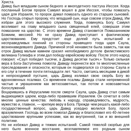
Христа.
Давид был младшим сыном бедного и многодетного пастуха Иессея. Когда
посланный Богом пророк Самуил вошел в дом Иессея, чтобы помазать
царя для Израиля, то пророк думал помазать одного из старших сыновей.
Но Господь открыл пророку, что младший сын, еще совсем отрок Давид, Им
избран для этого высокого служения. Тогда, повинуясь Богу, Самуил
возливает на главу младшего сына священный елей, совершая этим
помазание на царство. С этого времени Давид становится Помазанником
Божиим, мессией. Но не сразу Давид приступает к фактическому
царствованию. Ему предстоит еще долгий путь испытаний и
несправедливых гонений со стороны правящего тогда царя Саула,
возненавидевшего Давида. Причиной этой ненависти была зависть, так как
отрок Давид малым камнем сразил непобедимого дотоле филистимского
великана Голиафа и этим дал победу еврейскому войску. После этого народ
говорил: «Саул победил тысячи, а Давид десятки тысяч.» Только сильная
вера в Бога-Заступника помогла Давиду перенести все те многочисленные
преследования и опасности, которым он подвергался со стороны Саула и
его слуг в течение почти пятнадцати лет. Часто, скитаясь месяцами в дикой
и непроходимой пустыне, царь Давид изливал свою скорбь Богу во
вдохновенных псалмах. Со временем псалмы Давида стали непременной
частью и украшением как ветхозаветных, так потом и новозаветных
богослужений.
Воцарившись в Иерусалиме после смерти Саула, царь Давид стал самым
выдающимся царем, когда-либо правившим Израилем. Он сочетал в себе
многие ценные качества: любовь к народу, справедливость, мудрость,
мужество и, главное, — крепкую веру в Бога. Прежде чем решать какой-либо
государственный вопрос, царь Давид усердно молился Богу, прося
вразумления. Господь во всем помогал Давиду и благословил его 40-летнее
царствование крупными успехами, как во внутренней, так и во внешней
политике.
Но не избежал Давид и тяжких испытаний. Самой тяжелой скорбью для
него было военное восстание, возглавляемое его родным сыном