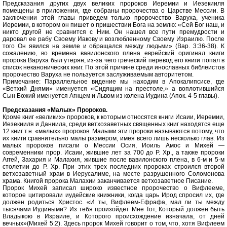
Предсказания других двух великих пророков Иеремии и Иезекииля
помещены в приложении, где собраны пророчества о Царстве Мессии. В
заключении этой главы приведем только пророчество Варуха, ученика
Иеремии, в котором он пишет о пришествии Бога на землю: «Сей Бог наш, и
никто другой не сравнится с Ним. Он нашел все пути премудрости и
даровал ее рабу Своему Иакову и возлюбленному Своему Израилю. После
того Он явился на земле и обращался между людьми» (Вар. 3:36-38). К
сожалению, во времена вавилонского плена еврейский оригинал книги
пророка Варуха был утерян, из-за чего греческий перевод его книги попал в
список неканонических книг. По этой причине среди инославных библеистов
пророчество Варуха не пользуется заслуживаемым авторитетом.
Примечание: Параллельное видение мы находим в Апокалипсисе, где
«Ветхий Днями» именуется «Сидящим на престоле,» а воплотившийся
Сын Божий именуется Агнцем и Львом из колена Иудина (Апок. 4-5 главы).
Предсказания «Малых» Пророков.
Кроме книг «великих» пророков, к которым относятся книги Исаии, Иеремии,
Иезекииля и Даниила, среди ветхозаветных священных книг находятся еще
12 книг т.н. «малых» пророков. Малыми эти пророки называются потому, что
их книги сравнительно малы размером, имея всего лишь несколько глав. Из
малых пророков писали о Мессии Осия, Иоиль Амос и Михей —
современники прор. Исаии, жившие лет за 700 до Р. Хр., а также пророки
Аггей, Захария и Малахия, жившие после вавилонского плена, в 6-м и 5-м
столетии до Р. Хр. При этих трех последних пророках строился второй
ветхозаветный храм в Иерусалиме, на месте разрушенного Соломонова
храма. Книгой пророка Малахии заканчивается ветхозаветное Писание.
Пророк Михей записал широко известное пророчество о Вифлееме,
которое цитировали иудейские книжники, когда царь Ирод спросил их, где
должен родиться Христос. «И ты, Вифлеем-Ефрафа, мал ли ты между
тысячами Иудиными? Из тебя произойдет Мне Тот, Который должен быть
Владыкою в Израиле, и Которого происхождение изначала, от дней
вечных»(Михей 5:2). Здесь пророк Михей говорит о том, что, хотя Вифлеем