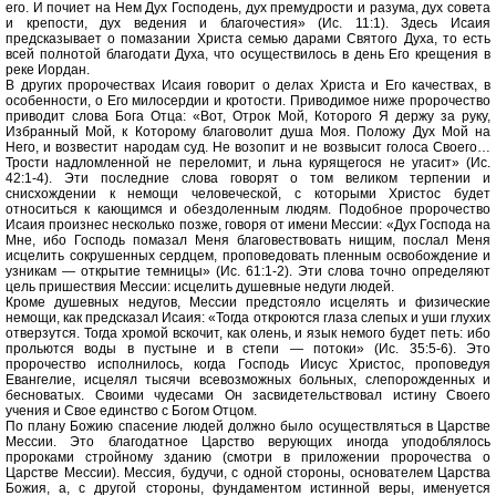
его. И почиет на Нем Дух Господень, дух премудрости и разума, дух совета
и крепости, дух ведения и благочестия» (Ис. 11:1). Здесь Исаия
предсказывает о помазании Христа семью дарами Святого Духа, то есть
всей полнотой благодати Духа, что осуществилось в день Его крещения в
реке Иордан.
В других пророчествах Исаия говорит о делах Христа и Его качествах, в
особенности, о Его милосердии и кротости. Приводимое ниже пророчество
приводит слова Бога Отца: «Вот, Отрок Мой, Которого Я держу за руку,
Избранный Мой, к Которому благоволит душа Моя. Положу Дух Мой на
Него, и возвестит народам суд. Не возопит и не возвысит голоса Своего…
Трости надломленной не переломит, и льна курящегося не угасит» (Ис.
42:1-4). Эти последние слова говорят о том великом терпении и
снисхождении к немощи человеческой, с которыми Христос будет
относиться к кающимся и обездоленным людям. Подобное пророчество
Исаия произнес несколько позже, говоря от имени Мессии: «Дух Господа на
Мне, ибо Господь помазал Меня благовествовать нищим, послал Меня
исцелить сокрушенных сердцем, проповедовать пленным освобождение и
узникам — открытие темницы» (Ис. 61:1-2). Эти слова точно определяют
цель пришествия Мессии: исцелить душевные недуги людей.
Кроме душевных недугов, Мессии предстояло исцелять и физические
немощи, как предсказал Исаия: «Тогда откроются глаза слепых и уши глухих
отверзутся. Тогда хромой вскочит, как олень, и язык немого будет петь: ибо
прольются воды в пустыне и в степи — потоки» (Ис. 35:5-6). Это
пророчество исполнилось, когда Господь Иисус Христос, проповедуя
Евангелие, исцелял тысячи всевозможных больных, слепорожденных и
бесноватых. Своими чудесами Он засвидетельствовал истину Своего
учения и Свое единство с Богом Отцом.
По плану Божию спасение людей должно было осуществляться в Царстве
Мессии. Это благодатное Царство верующих иногда уподоблялось
пророками стройному зданию (смотри в приложении пророчества о
Царстве Мессии). Мессия, будучи, с одной стороны, основателем Царства
Божия, а, с другой стороны, фундаментом истинной веры, именуется