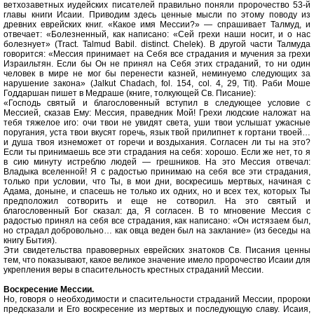
ветхозаветных иудейских писателей правильно поняли пророчество 53-й
главы книги Исаии. Приводим здесь ценные мысли по этому поводу из
древних еврейских книг. «Какое имя Мессии?» — спрашивает Талмуд, и
отвечает: «Болезненный, как написано: «Сей грехи наши носит, и о нас
болезнует» (Тrасt. Таlmud Ваbil. distinсt. Сhеlеk). В другой части Талмуда
говорится: «Мессия принимает на Себя все страдания и мучения за грехи
Израильтян. Если бы Он не принял на Себя этих страданий, то ни один
человек в мире не мог бы перенести казней, неминуемо следующих за
нарушение закона» (Jаlkut Сhаdасh, fоl. 154, соl. 4, 29, Тit). Раби Моше
Годдаршан пишет в Медраше (книге, толкующей Св. Писание):
«Господь святый и благословенный вступил в следующее условие с
Мессией, сказав Ему: Мессия, праведник Мой! Грехи людские наложат на
тебя тяжелое иго: очи твои не увидят света, уши твои услышат ужасные
поругания, уста твои вкусят горечь, язык твой прилипнет к гортани твоей…
и душа твоя изнеможет от горечи и воздыхания. Согласен ли ты на это?
Если ты принимаешь все эти страдания на себя: хорошо. Если же нет, то я
в сию минуту истреблю людей — грешников. На это Мессия отвечал:
Владыка вселенной! Я с радостью принимаю на себя все эти страдания,
только при условии, что Ты, в мои дни, воскресишь мертвых, начиная с
Адама, доныне, и спасешь не только их одних, но и всех тех, которых Ты
предположил сотворить и еще не сотворил. На это святый и
благословенный Бог сказал: да, Я согласен. В то мгновение Мессия с
радостью принял на себя все страдания, как написано: «Он истязаем был,
но страдал добровольно… как овца веден был на заклание» (из беседы на
книгу Бытия).
Эти свидетельства правоверных еврейских знатоков Св. Писания ценны
тем, что показывают, какое великое значение имело пророчество Исаии для
укрепления веры в спасительность крестных страданий Мессии.
Воскресение Мессии.
Но, говоря о необходимости и спасительности страданий Мессии, пророки
предсказали и Его воскресение из мертвых и последующую славу. Исаия,