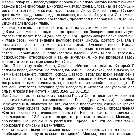
Мессии говорят и последующие пророческие слова Иакова насчет омытия
одежды в соке винограда. Виноград — символ крови. Слова насчет ослицы и
молодого осла исполнились, когда Господь Иисус Христос перед Своими
крестными страданиями, сидя на осленке, въехал в Иерусалим. О времени,
когда Мессии предстояло пострадать, предсказал и пророк Даниил, как мы
увидим в следующей главе.
К этим древним свидетельствам о страданиях Мессии следует еще
добавить не менее определенное пророчество Захарии, жившего двумя
столетиями позже Исаии (500 лет до Р. Хр). Пророк Захария описывает в 3-
й главе своей книги видение великого иерея Иисуса, одетого сначала в
окровавленные, а потом в светлые ризы. Одеяние иерея Иисуса
символизировало нравственное состояние народа: сначала греховное, а
потом — праведное. В описываемом видении есть много интересных
подробностей, относящихся к тайне искупления, но мы приведем здесь
только заключительные слова Бога Отца.
«Вот, Я привожу раба Моего, Отрасль. Ибо вот тот камень, Который Я
полагаю перед Иисусом, на этом одном камне — семь очей, вот я вырежу на
нем начертание его, говорит Господь Саваоф, и изглажу грехи земли сей в
один день… и воззрят на Него, Которого пронзили, и будут рыдать о Нем,
как рыдают о единородном сыне, и скорбеть, как скорбят о первенце… В
тот день откроется источник дому Давидову и жителям Иерусалима для
омытия греха и нечистоты» (Зах. 3:8-9; 12:10-13:1).
Имя Отрасль мы встречали и у пророка Исаии. Оно относится к Мессии, как
и символическое наименование Его (краеугольным) камнем.
Замечательным является то, что, согласно пророчеству, очищение грехов
народа произойдетв один день. Иными словами, одна, определенная
Жертва совершит очищение грехов! Вторая часть пророчества,
находящаяся в 12-й главе, говорит о крестных страданиях Мессии, о
пронзении Его копьем и о раскаянии народа. Все эти события так и
произошли и описаны в Евангелиях.
Как ни трудно было ветхозаветному человеку возвыситься до веры в
необходимость искупительных страданий Мессии, все же несколько