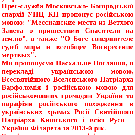
Прес-служба Московсько- Богородської
єпархії УПЦ КП пропонує російською
мовою: "Мессианские места из Ветхого
Завета о пришествии Спасителя на
землю", а также
"О Боге совершителе
судеб мира и всеобщее Воскресение
мертвых"
.
Ми пропонуємо Пасхальне Послання, в
перекладі українською мовою,
Всесвятійшого Вселенського Патріарха
Варфоломія і російською мовою для
російськомовних громадян України та
парафіян російського походження в
українських храмах Росії Святійшого
Патріарха Київського і всієї Руси –
України Філарета за 2013-й рік.