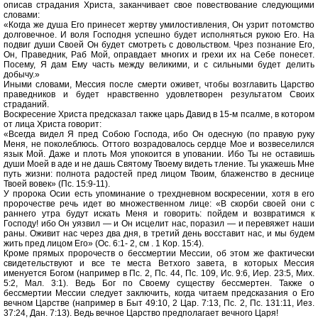
описав страдания Христа, заканчивает свое повествование следующими
словами:
«Когда же душа Его принесет жертву умилостивления, Он узрит потомство
долговечное. И воля Господня успешно будет исполняться рукою Его. На
подвиг души Своей Он будет смотреть с довольством. Чрез познание Его,
Он, Праведник, Раб Мой, оправдает многих и грехи их на Себе понесет.
Посему, Я дам Ему часть между великими, и с сильными будет делить
добычу.»
Иными словами, Мессия после смерти оживет, чтобы возглавить Царство
праведников и будет нравственно удовлетворен результатом Своих
страданий.
Воскресение Христа предсказал также царь Давид в 15-м псалме, в котором
от лица Христа говорит:
«Всегда видел Я пред Собою Господа, ибо Он одесную (по правую руку
Меня, не поколеблюсь. Оттого возрадовалось сердце Мое и возвеселился
язык Мой. Даже и плоть Моя упокоится в уповании. Ибо Ты не оставишь
души Моей в аде и не дашь Святому Твоему видеть тление. Ты укажешь Мне
путь жизни: полнота радостей пред лицом Твоим, блаженство в деснице
Твоей вовек» (Пс. 15:9-11).
У пророка Осии есть упоминание о трехдневном воскресении, хотя в его
пророчестве речь идет во множественном лице: «В скорби своей они с
раннего утра будут искать Меня и говорить: пойдем и возвратимся к
Господу! ибо Он уязвил — и Он исцелит нас, поразил — и перевяжет наши
раны. Оживит нас через два дня, в третий день восставит нас, и мы будем
жить пред лицом Его» (Ос. 6:1- 2, см . 1 Кор. 15:4).
Кроме прямых пророчеств о бессмертии Мессии, об этом же фактически
свидетельствуют и все те места Ветхого завета, в которых Мессия
именуется Богом (например в Пс. 2, Пс. 44, Пс. 109, Ис. 9:6, Иер. 23:5, Мих.
5:2, Мал. 3:1). Ведь Бог по Своему существу бессмертен. Также о
бессмертии Мессии следует заключить, когда читаем предсказания о Его
вечном Царстве (например в Быт 49:10, 2 Цар. 7:13, Пс. 2, Пс. 131:11, Иез.
37:24, Дан. 7:13). Ведь вечное Царство предполагает вечного Царя!