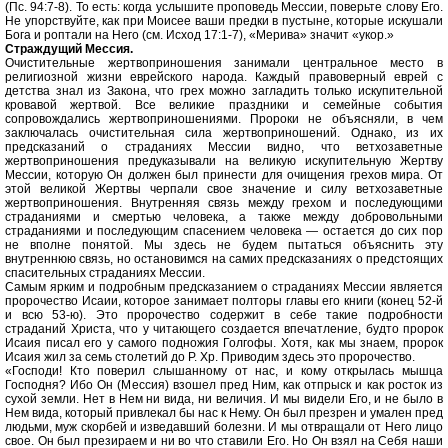
(Пс. 94:7-8). То есть: когда услышите проповедь Мессии, поверьте слову Его.
Не упорствуйте, как при Моисее ваши предки в пустыне, которые искушали
Бога и роптали на Него (см. Исход 17:1-7), «Мерива» значит «укор.»
Страждущий Мессия.
Очистительные жертвоприношения занимали центральное место в
религиозной жизни еврейского народа. Каждый правоверный еврей с
детства знал из Закона, что грех можно загладить только искупительной
кровавой жертвой. Все великие праздники и семейные события
сопровождались жертвоприношениями. Пророки не объясняли, в чем
заключалась очистительная сила жертвоприношений. Однако, из их
предсказаний о страданиях Мессии видно, что ветхозаветные
жертвоприношения предуказывали на великую искупительную Жертву
Мессии, которую Он должен был принести для очищения грехов мира. От
этой великой Жертвы черпали свое значение и силу ветхозаветные
жертвоприношения. Внутренняя связь между грехом и последующими
страданиями и смертью человека, а также между добровольными
страданиями и последующим спасением человека — остается до сих пор
не вполне понятой. Мы здесь не будем пытаться объяснить эту
внутреннюю связь, но остановимся на самих предсказаниях о предстоящих
спасительных страданиях Мессии.
Самым ярким и подробным предсказанием о страданиях Мессии является
пророчество Исаии, которое занимает полторы главы его книги (конец 52-й
и всю 53-ю). Это пророчество содержит в себе такие подробности
страданий Христа, что у читающего создается впечатление, будто пророк
Исаия писал его у самого подножия Голгофы. Хотя, как мы знаем, пророк
Исаия жил за семь столетий до Р. Хр. Приводим здесь это пророчество.
«Господи! Кто поверил слышанному от нас, и кому открылась мышца
Господня? Ибо Он (Мессия) взошел пред Ним, как отпрыск и как росток из
сухой земли. Нет в Нем ни вида, ни величия. И мы видели Его, и не было в
Нем вида, который привлекал бы нас к Нему. Он был презрен и умален пред
людьми, муж скорбей и изведавший болезни. И мы отвращали от Него лицо
свое. Он был презираем и ни во что ставили Его. Но Он взял на Себя наши