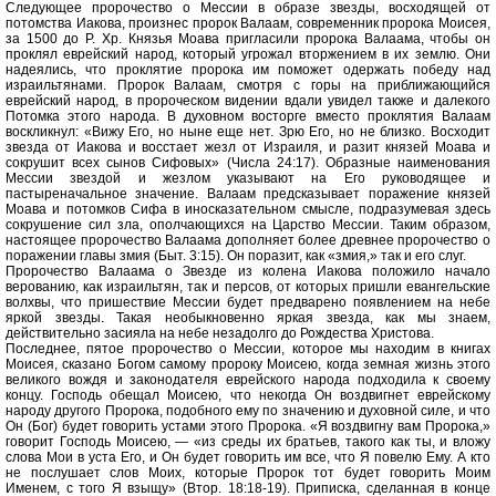
Следующее пророчество о Мессии в образе звезды, восходящей от
потомства Иакова, произнес пророк Валаам, современник пророка Моисея,
за 1500 до Р. Хр. Князья Моава пригласили пророка Валаама, чтобы он
проклял еврейский народ, который угрожал вторжением в их землю. Они
надеялись, что проклятие пророка им поможет одержать победу над
израильтянами. Пророк Валаам, смотря с горы на приближающийся
еврейский народ, в пророческом видении вдали увидел также и далекого
Потомка этого народа. В духовном восторге вместо проклятия Валаам
воскликнул: «Вижу Его, но ныне еще нет. Зрю Его, но не близко. Восходит
звезда от Иакова и восстает жезл от Израиля, и разит князей Моава и
сокрушит всех сынов Сифовых» (Числа 24:17). Образные наименования
Мессии звездой и жезлом указывают на Его руководящее и
пастыреначальное значение. Валаам предсказывает поражение князей
Моава и потомков Сифа в иносказательном смысле, подразумевая здесь
сокрушение сил зла, ополчающихся на Царство Мессии. Таким образом,
настоящее пророчество Валаама дополняет более древнее пророчество о
поражении главы змия (Быт. 3:15). Он поразит, как «змия,» так и его слуг.
Пророчество Валаама о Звезде из колена Иакова положило начало
верованию, как израильтян, так и персов, от которых пришли евангельские
волхвы, что пришествие Мессии будет предварено появлением на небе
яркой звезды. Такая необыкновенно яркая звезда, как мы знаем,
действительно засияла на небе незадолго до Рождества Христова.
Последнее, пятое пророчество о Мессии, которое мы находим в книгах
Моисея, сказано Богом самому пророку Моисею, когда земная жизнь этого
великого вождя и законодателя еврейского народа подходила к своему
концу. Господь обещал Моисею, что некогда Он воздвигнет еврейскому
народу другого Пророка, подобного ему по значению и духовной силе, и что
Он (Бог) будет говорить устами этого Пророка. «Я воздвигну вам Пророка,»
говорит Господь Моисею, — «из среды их братьев, такого как ты, и вложу
слова Мои в уста Его, и Он будет говорить им все, что Я повелю Ему. А кто
не послушает слов Моих, которые Пророк тот будет говорить Моим
Именем, с того Я взыщу» (Втор. 18:18-19). Приписка, сделанная в конце