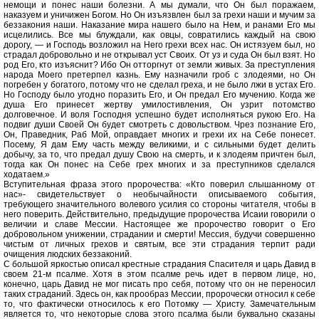
немощи и понес наши болезни. А мы думали, что Он был поражаем,
наказуем и уничижен Богом. Но Он изъязвлен был за грехи наши и мучим за
беззакония наши. Наказание мира нашего было на Нем, и ранами Его мы
исцелились. Все мы блуждали, как овцы, совратились каждый на свою
дорогу, — и Господь возложил на Него грехи всех нас. Он истязуем был, но
страдал добровольно и не открывал уст Своих. От уз и суда Он был взят. Но
род Его, кто изъяснит? Ибо Он отторгнут от земли живых. За преступления
народа Моего претерпел казнь. Ему назначили гроб с злодеями, но Он
погребен у богатого, потому что не сделал греха, и не было лжи в устах Его.
Но Господу было угодно поразить Его, и Он предал Его мучению. Когда же
душа Его принесет жертву умилостивления, Он узрит потомство
долговечное. И воля Господня успешно будет исполняться рукою Его. На
подвиг души Своей Он будет смотреть с довольством. Чрез познание Его,
Он, Праведник, Раб Мой, оправдает многих и грехи их на Себе понесет.
Посему, Я дам Ему часть между великими, и с сильными будет делить
добычу, за то, что предал душу Свою на смерть, и к злодеям причтен был,
тогда как Он понес на Себе грех многих и за преступников сделался
ходатаем.»
Вступительная фраза этого пророчества: «Кто поверил слышанному от
нас»- свидетельствует о необычайности описываемого события,
требующего значительного волевого усилия со стороны читателя, чтобы в
него поверить. Действительно, предыдущие пророчества Исаии говорили о
величии и славе Мессии. Настоящее же пророчество говорит о Его
добровольном унижении, страдании и смерти! Мессия, будучи совершенно
чистым от личных грехов и святым, все эти страдания терпит ради
очищения людских беззаконий.
С большой яркостью описал крестные страдания Спасителя и царь Давид в
своем 21-м псалме. Хотя в этом псалме речь идет в первом лице, но,
конечно, царь Давид не мог писать про себя, потому что он не переносил
таких страданий. Здесь он, как прообраз Мессии, пророчески относил к себе
то, что фактически относилось к его Потомку — Христу. Замечательным
является то, что некоторые слова этого псалма были буквально сказаны