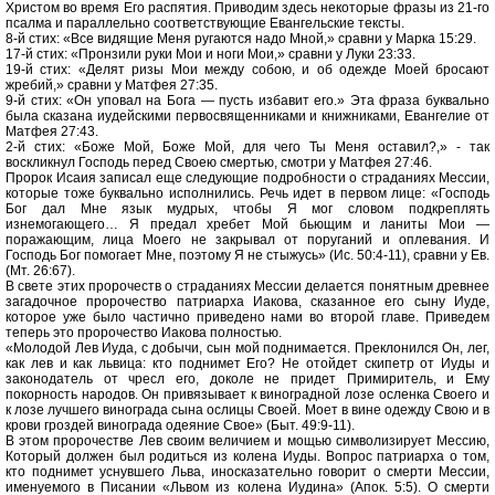
Христом во время Его распятия. Приводим здесь некоторые фразы из 21-го
псалма и параллельно соответствующие Евангельские тексты.
8-й стих: «Все видящие Меня ругаются надо Мной,» сравни у Марка 15:29.
17-й стих: «Пронзили руки Мои и ноги Мои,» сравни у Луки 23:33.
19-й стих: «Делят ризы Мои между собою, и об одежде Моей бросают
жребий,» сравни у Матфея 27:35.
9-й стих: «Он уповал на Бога — пусть избавит его.» Эта фраза буквально
была сказана иудейскими первосвященниками и книжниками, Евангелие от
Матфея 27:43.
2-й стих: «Боже Мой, Боже Мой, для чего Ты Меня оставил?,» - так
воскликнул Господь перед Своею смертью, смотри у Матфея 27:46.
Пророк Исаия записал еще следующие подробности о страданиях Мессии,
которые тоже буквально исполнились. Речь идет в первом лице: «Господь
Бог дал Мне язык мудрых, чтобы Я мог словом подкреплять
изнемогающего… Я предал хребет Мой бьющим и ланиты Мои —
поражающим, лица Моего не закрывал от поруганий и оплевания. И
Господь Бог помогает Мне, поэтому Я не стыжусь» (Ис. 50:4-11), сравни у Ев.
(Мт. 26:67).
В свете этих пророчеств о страданиях Мессии делается понятным древнее
загадочное пророчество патриарха Иакова, сказанное его сыну Иуде,
которое уже было частично приведено нами во второй главе. Приведем
теперь это пророчество Иакова полностью.
«Молодой Лев Иуда, с добычи, сын мой поднимается. Преклонился Он, лег,
как лев и как львица: кто поднимет Его? Не отойдет скипетр от Иуды и
законодатель от чресл его, доколе не придет Примиритель, и Ему
покорность народов. Он привязывает к виноградной лозе осленка Своего и
к лозе лучшего винограда сына ослицы Своей. Моет в вине одежду Свою и в
крови гроздей винограда одеяние Свое» (Быт. 49:9-11).
В этом пророчестве Лев своим величием и мощью символизирует Мессию,
Который должен был родиться из колена Иуды. Вопрос патриарха о том,
кто поднимет уснувшего Льва, иносказательно говорит о смерти Мессии,
именуемого в Писании «Львом из колена Иудина» (Апок. 5:5). О смерти