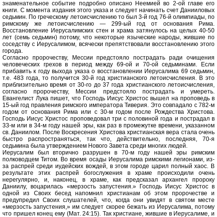
знаменательное событие подробно описано Неемией во 2-ой главе его
книги. С момента издания этого указа и следует начинать счет Данииловых
седьмин. По греческому летоисчислению то был 3-й год 76-й олимпиады, по
римскому же летоисчислению — 299-ый год от основания Рима.
Восстановление Иерусалимских стен и храма затянулось на целых 40-50
лет (семь седьмин) потому, что некоторые языческие народы, жившие по
соседству с Иерусалимом, всячески препятствовали восстановлению этого
города.
Согласно пророчеству, Мессии предстояло пострадать ради очищения
человеческих грехов в период между 69-ой и 70-ой седьминами. Если
прибавить к году выхода указа о восстановлении Иерусалима 69 седьмин,
т.е. 483 года, то получится 30-й год христианского летоисчисления. В это
приблизительно время от 30-го до 37 года христианского летоисчисления,
согласно пророчеству, Мессии предстояло пострадать и умереть.
Евангелист Лука пишет, что Господь Иисус Христос вышел на проповедь в
15-ый год правления римского императора Тиверия. Это совпадало с 782-м
годом от основания Рима или с 30-м годом после Рождества Христова.
Господь Иисус Христос проповедовал три с половиной года и пострадал в
33-м или в 34-м году нашей эры, как раз в промежутке времени, указанном
св. Даниилом. После Воскресения Христова христианская вера стала очень
быстро распространяться, так что, действительно, последняя, 70-я
седьмина была утверждением Нового Завета среди многих людей.
Иерусалим был вторично разрушен в 70-м году нашей эры римским
полководцем Титом. Во время осады Иерусалима римскими легионами, из-
за распрей среди иудейских вождей, в этом городе царил полный хаос. В
результате этих распрей богослужения в храме происходили очень
нерегулярно, и, наконец, в храме, как предсказал архангел пророку
Даниилу, воцарилась «мерзость запустения.» Господь Иисус Христос в
одной из Своих бесед напомнил христианам об этом пророчестве и
предупредил Своих слушателей, что, когда они увидят в святом месте
«мерзость запустения,» им следует скорее бежать из Иерусалима, потому
что пришел конец ему (Мат. 24:15). Так христиане, жившие в Иерусалиме, и