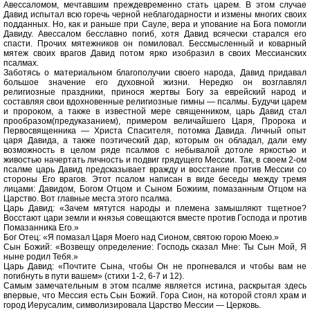
Авессаломом, мечтавшим преждевременно стать царем. В этом случае
Давид испытал всю горечь черной неблагодарности и измены многих своих
подданных. Но, как и раньше при Сауле, вера и упование на Бога помогли
Давиду. Авессалом бесславно погиб, хотя Давид всячески старался его
спасти. Прочих мятежников он помиловал. Бессмысленный и коварный
мятеж своих врагов Давид потом ярко изобразил в своих Мессианских
псалмах.
Заботясь о материальном благополучии своего народа, Давид придавал
большое значение его духовной жизни. Нередко он возглавлял
религиозные праздники, принося жертвы Богу за еврейский народ и
составляя свои вдохновенные религиозные гимны — псалмы. Будучи царем
и пророком, а также в известной мере священником, царь Давид стал
прообразом(предуказанием), примером величайшего Царя, Пророка и
Первосвященника — Христа Спасителя, потомка Давида. Личный опыт
царя Давида, а также поэтический дар, которым он обладал, дали ему
возможность в целом ряде псалмов с небывалой дотоле яркостью и
живостью начертать личность и подвиг грядущего Мессии. Так, в своем 2-ом
псалме царь Давид предсказывает вражду и восстание против Мессии со
стороны Его врагов. Этот псалом написан в виде беседы между тремя
лицами: Давидом, Богом Отцом и Сыном Божиим, помазанным Отцом на
Царство. Вот главные места этого псалма.
Царь Давид: «Зачем мятутся народы и племена замышляют тщетное?
Восстают цари земли и князья совещаются вместе против Господа и против
Помазанника Его.»
Бог Отец: «Я помазал Царя Моего над Сионом, святою горою Моею.»
Сын Божий: «Возвещу определение: Господь сказал Мне: Ты Сын Мой, Я
ныне родил Тебя.»
Царь Давид: «Почтите Сына, чтобы Он не прогневался и чтобы вам не
погибнуть в пути вашем» (стихи 1-2, 6-7 и 12).
Самым замечательным в этом псалме является истина, раскрытая здесь
впервые, что Мессия есть Сын Божий. Гора Сион, на которой стоял храм и
город Иерусалим, символизировала Царство Мессии — Церковь.