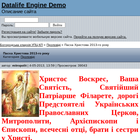
Datalife Engine Demo
Описание сайта
Пароль:
Регистрация на сайте!
Забыли пароль?
Вы просматриваете мобильную версию сайта.
Перейти на полную версию сайта.
Богородська єпархія УПЦ КП
»
Проповіді
» Пасха Христова 2013-го року
Пасха Христова 2013-го року
Категория:
Проповіді
автор:
mitropolit
| 4-05-2013, 13:59 | Просмотров: 39043
Христос Воскрес, Ваша
Святість, Святійший
Патріарше Філарете, дорогі
Предстоятелі Українських
Православних Церков,
Митрополити, Архієпископи і
Єпископи, всечесні отці, брати і сестри
у Христі.