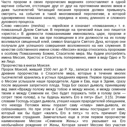
Часто пророки в своих пророческих видениях сопоставляют в одной
картине события, отстоящие друг от друг на протяжении многих веков и
даже тысячелетий. Читающий писания пророков должен привыкнуть
смотреть на события в такой многовековой перспективе, в которой
одновременно показано начало, середина и конец длинного и сложного
духовного процесса.
Слово «мессия» (mеshiа) — еврейское и означает «помазанник,» т. е.
помазанный Духом Святым. В переводе на греческий язык оно пишется
«христос.» В древности помазанниками именовались цари, пророки и
первосвященники, так как при посвящении в эти должности на их голову
возливался священный елей, символ благодати Святого Духа, которую они
получали для успешного совершения возложенного на них служения. В
качестве собственного имени слово «Мессия» всегда относилось пророками
к особому Помазаннику Божию, Спасителю мира. Мы будем употреблять
имена Мессия, Христос и Спаситель попеременно, имея в виду Одно и То
же Лицо.
Пророчества в книгах Моисея.
Пророк Моисей, живший 1500 лет до Р. Хр., записал в своих книгах самые
древние пророчества о Спасителе мира, которые в течение многих
тысячелетий хранились в устных преданиях евреев. Первое предсказание
о Мессии услышали наши прародители, Адам и Ева, еще в Эдеме, сразу
после вкушения запретного плода. Тогда Бог сказал дьяволу, принявшему
вид змия:«Вражду положу между тобою и между женою, и между семенем
твоим и между Семенем ее. Оно будет поражать тебя в голову (или —
сотрет твою голову), а ты будешь жалить Его в пяту» (Быт. 3:15). Этими
словами Господь осудил дьявола, утешил наших прародителей обещанием,
что некогда Потомок жены поразит саму «главу» змия-дьявола, их
соблазнившего. Но при этом и Сам Потомок жены пострадает от змия,
который как бы будет «жалить Его в пяту,» то есть причинит Ему
физические страдания. Замечательно еще в этом первом пророчестве
наименование Мессии «Семенем Жены,» что указывает на Его
необычайное рождение от Жены, Которая зачнет Мессию без участия