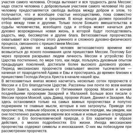
участия самого человека. Отсюда вытекает и вся трудность дела Мессии:
надо спасти человека с добровольным участием самого человека! Но раз
человеку предоставляется свобода выбора между добром и злом, то
получается, что и всеобщее счастье неосуществимо, пока совместно
пребывают праведники и грешники. В конце концов должен произойти
отбор между теми и другими. Только после Божьего вмешательства в
судьбы человечества, всеобщего суда и отбора может начаться для
духовно возрожденных новая жизнь, в которой будут господствовать
радость, мир, бессмертие и другие блага. Ветхозаветные пророчества
охватывают все стороны этого длинного и сложного духовно-физического
процесса, связанного с пришествием Мессии.
Конечно, далеко не каждый человек ветхозаветного времени мог
возвыситься до ясного понимания цели пришествия Мессии. Поэтому Бог
через пророков раскрывал людям личность Мессии и устройство Его
Царства постепенно, по мере того, как люди, пользуясь духовным опытом
предыдущих поколений, достигали более высокого духовного уровня.
Период мессианских пророчеств охватывает многие тысячелетия —
начиная от прародителей Адама и Евы и простираясь до времен близких к
пришествию Господа Иисуса Христа в начале нашей эры.
В ветхозаветных книгах можно насчитать несколько сотен пророчеств о
Мессии и о Его благодатном Царстве. Рассеяны они почти по всем книгам
Ветхого Завета, написанным от Пятикнижия пророка Моисея и кончая
позднейшими пророками Захарией и Малахией. Больше всех писали о
Мессии пророк Моисей, царь Давид, пророки Исаия, Даниил и Захария. Мы
здесь остановимся только на самых важных пророчествах и попутно
подчеркнем те главные мысли, которые в них затронуты. Приводя эти
пророчества, главным образом, в хронологическом порядке, мы увидим, как
они постепенно раскрывали евреям все новые и новые данные о грядущем
Мессии: о Его богочеловеческой природе, о Его характере и образе
действия, о многих подробностях Его жизни. Иногда мессианские
пророчества содержат символы и иносказания. О них мы побеседуем при
рассмотрении пророчеств.