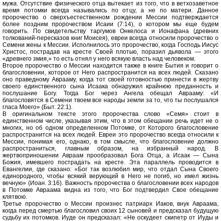
мужа. Отсутствие физического отца вытекает из того, что в ветхозаветное
время потомки всегда назывались по отцу, а не по матери. Данное
пророчество о сверхъестественном рождении Мессии подтверждается
более поздним пророчеством Исаии (7:14), о котором мы еще будем
говорить. По свидетельству таргумов Онкелоса и Ионафана (древних
толкований-пересказов книг Моисея), евреи всегда относили пророчество о
Семени жены к Мессии. Исполнилось это пророчество, когда Господь Иисус
Христос, пострадав на кресте Своей плотью, поразил дьявола — этого
«древнего змия,» то есть отнял у него всякую власть над человеком.
Второе пророчество о Мессии находится также в книге Бытия и говорит о
благословении, которое от Него распространится на всех людей. Сказано
оно праведному Аврааму, когда тот своей готовностью принести в жертву
своего единственного сына Исаака обнаружил крайнюю преданность и
послушание Богу. Тогда Бог через Ангела обещал Аврааму: «И
благословятся в Семени твоем все народы земли за то, что ты послушался
гласа Моего» (Быт. 22:1).
В оригинальном тексте этого пророчества слово «Семя» стоит в
единственном числе, указывая этим, что в этом обещании речь идет не о
многих, но об одном определенном Потомке, от Которого благословение
распространится на всех людей. Евреи это пророчество всегда относили к
Мессии, понимая его, однако, в том смысле, что благословение должно
распространиться, главным образом, на избранный народ. В
жертвоприношении Авраам прообразовал Бога Отца, а Исаак — Сына
Божия, имевшего пострадать на кресте. Эта параллель проводится в
Евангелии, где сказано: «Бог так возлюбил мир, что отдал Сына Своего
единородного, чтобы всякий верующий в Него не погиб, но имел жизнь
вечную» (Иоан. 3:16). Важность пророчества о благословении всех народов
в Потомке Авраама видна из того, что Бог подтвердил Свое обещание
клятвою.
Третье пророчество о Мессии произнес патриарх Иаков, внук Авраама,
когда перед смертью благословил своих 12 сыновей и предсказал будущую
судьбу их потомков. Иуде он предсказал: «Не оскудеет скипетр от Иуды и