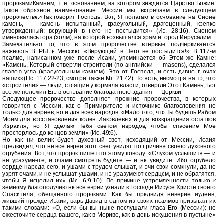
пророкамиКамнем, т. е. основанием, на котором зиждится Царство Божие.
Такое образное наименование Мессии мы встречаем в следующем
пророчестве:«Так говорит Господь: Вот, Я полагаю в основание на Сионе
камень, — камень испытанный, краеугольный, драгоценный, крепко
утвержденный: верующий в него не постыдится» (Ис. 28:16). Сионом
именовалась гора (холм), на которой возвышался храм и город Иерусалим.
Замечательно то, что в этом пророчестве впервые подчеркивается
важность ВЕРЫ в Мессию: «Верующий в Него не постыдится!» В 117-м
псалме, написанном уже после Исаии, упоминается об Этом же Камне:
«Камень, Который отвергли строители (по-английски — mаsоns), сделался
главою угла (краеугольным камнем). Это от Господа, и есть дивно в очах
наших»(Пс. 117:22-23, смотри также Мт. 21:42). То есть, несмотря на то, что
«строители» — люди, стоящие у кормила власти, отвергли Этот Камень, Бог
все же положил Его в основание благодатного здания — Церкви.
Следующее пророчество дополняет прежние пророчества, в которых
говорится о Мессии, как о Примирителе и источнике благословения не
только для евреев, но и для всех народов: «Мало того, что Ты будешь Рабом
Моим для восстановления колен Иаковлевых и для возвращения остатков
Израиля, но Я сделаю Тебя светом народов, чтобы спасение Мое
простерлось до концов земли» (Ис. 49:6).
Но как ни велик будет духовный свет, исходящий от Мессии, Исаия
предвидел, что не все евреи этот свет увидят по причине своего духовного
огрубения. Вот, что пророк пишет по этому поводу: «Слухом услышите — и
не уразумеете, и очами смотреть будете — и не увидите. Ибо огрубело
сердце народа сего, и ушами с трудом слышат, и очи свои сомкнули, да не
узрят очами, и не услышат ушами, и не уразумеют сердцем, и не обратятся,
чтобы Я исцелил их» (Ис. 6:9-10). По причине устремленности только к
земному благополучию не все евреи узнали в Господе Иисусе Христе своего
Спасителя, обещанного пророками. Как бы предвидя неверие иудеев,
живший прежде Исаии, царь Давид в одном из своих псалмов призывал их
такими словами: «О, если бы вы ныне послушали гласа Его (Мессии): не
ожесточите сердца вашего, как в Мериве, как в день искушения в пустыне»