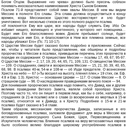
Богом Отцом. Выражение «из чрева» должно было пресечь соблазн
понимать иносказательно наименование Христа Сыном Божиим.
Псалом 71-й представляет собой гимн хвалы Мессии. В нем мы видим
Мессию в полноте Его славы. Эта слава должна осуществиться к концу
времен, когда Мессианское Царство восторжествует и зло будет
уничтожено. Вот несколько стихов из этого полного радости псалма.
«И поклонятся Ему все цари, все народы будут служить Ему. Ибо Он
избавит нищего, вопиющего и угнетенного, у которого нет помощника…
Будет имя Его благословенно вовек. Доколе пребывает солнце, будет
передаваться имя Его, и благословятся в Нем все племена земные, все
народы ублажат Его» (Пс. 71:10-17).
О Царстве Мессии будет сказано более подробно в приложении. Сейчас
же, чтобы у читателя было представление, как обширны и подробны
пророчества о Мессии в псалмах, приведыеэм перечень этих пророчеств в
порядке их содержания: О пришествии Мессии — псалмы 17, 49, 67, 95-97.
О Царстве Мессии — 2, 17, 19, 20, 44, 65, 71, 109, 131. О священстве Мессии
— 109. О страданиях, смерти и воскресении Мессии — 15, 21, 30, 39, 40, 65,
68, 98. В псалмах 40-м, 54-м и 108-м — об Иуде предателе. О вознесении
Христа на небо — 67 («Ты восшел на высоту, пленил плен,» 19 стих, см. Еф.
4:8 и Евр. 1:3). Христос — основание Церкви — 117. О славе Мессии — 8. О
страшном суде — 96. О наследовании праведниками вечного покоя — 94.
Для понимания пророческих псалмов надо помнить, что Давид, как и другие
великие праведники Ветхого Завета, являли собой прообраз Христа.
Поэтому часто то, что он пишет в первом лице, как бы о себе, например, о
страданиях (в 21-м псалме) или о славе (о воскресении из мертвых в 15-м
псалме), относится не к Давиду, а к Христу. Подробнее о 15-м и 21-м
псалмах будет сказано в 5-й главе.
Таким образом, мессианские пророчества Давида, записанные в его
боговдохновенных псалмах, заложили фундамент для веры в Мессию как
истинного и единосущного Сына Божия, Царя, Первосвященника и
Искупителя человечества. Влияние псалмов на веру ветхозаветных евреев
было особенно велико благодаря широкому употреблению псалмов в