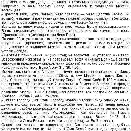
О Божестве Мессии Давид еще пишет в нескольких последующих псалмах.
Например, в 44-м псалме Давид, обращаясь к грядущему Мессии,
восклицает:
«Престол Твой, Боже, вовеки, жезл правоты — жезл Царства Твоего. Ты
возлюбил правду и возненавидел беззаконие, посему помазал Тебя, Боже,
Бог Твой елеем радости более соучастников Твоих» (стихи 7-8).
Выявляя разницу между Лицами в Боге, между Богом помазывающим и
Богом помазанным, данное пророчество подводило фундамент для веры
вТриипостасного (имеющего три Лица Бога).
Псалом 39-й указывает на недостаточность ветхозаветных жертв для
искупления (прощения) человеческих грехов и свидетельствует о
предстоящих страданиях Мессии. В этом псалме говорит Сам Мессия
устами Давида:
«Жертвы и приношения Ты (Бог Отец) не восхотел. Ты уготовил Мне тело.
Всесожжения и жертвы Ты не потребовал. Тогда Я сказал: Вот иду, в свитке
книжном (в предвечном определении Божием) написано обо Мне: Я желаю
исполнить волю Твою, Боже Мой» (Пс. 39:7-10).
Искупительной жертве Мессии еще будет посвящена особая глава. Здесь
только упомянем, что, согласно 109-му псалму, Мессия не только Жертва,
но и Священник, приносящий жертву Богу — Самого Себя. В 109-м псалме
повторяются основные мысли 2-го псалма о Божестве Мессии и о вражде
против Него. Но сообщается несколько и новых сведений, например,
рождение Мессии, Сына Божия, изображается, как предвечное событие.
Христос — вечный, как и Его Отец.
«Сказал Господь (Бог Отец) Господу моему (Мессии): сиди одесную Меня,
доколе положу врагов Твоих в подножие ног Твоих… из чрева прежде
денницы подобно росе рождение Твое. Клялся Господь и не раскаялся: Ты
священник вовек по чину Мелхиседека» (Как объясняет ап. Павел,
Мелхиседек, о котором рассказывается в книге Бытия 14:18, был
прообразом Сына Божия — вечного священника, см. Ев. 7-я глава).
Слова «из чрева» не означают, что Бог имеет органы, подобные
человеческим, но они означают, что Сын Божий имеет одно существо с