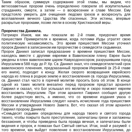
Таким образом, суммируя содержание этой главы, мы видим, что
ветхозаветные пророки очень определенно говорили об искупительных
страданиях, смерти, а затем — о воскресении и славе Мессии. Ему
предстояло умереть для очищения людских грехов и воскреснуть для
возглавления вечного Царства Им спасенных. Эти истины, впервые
раскрытые пророками, позже легли в основу Христианской веры.
Пророчества Даниила.
Патриарх Иаков, как мы показали во 2-й главе, приурочил время
пришествия Примирителя к времени, когда потомки Иуды утратят свою
политическую независимость. Это время пришествия Мессии уточнил
пророк Даниил в записанном им пророчестве о семидесяти седьминах.
Пророк Даниил записал предсказание о времени пришествия Мессии,
находясь вместе с другими евреями в Вавилонском плену. Евреи были
уведены в плен вавилонским царем Навуходоносором, разрушившим город
Иерусалим в 588 году до Р. Хр. Св. Даниил знал, что семидесятилетний срок
вавилонского пленения, предсказанный пророком Иеремией (в 25-й главе
его книги), подходит к концу. Желая скорого возвращения еврейского
народа из плена в родную землю и восстановления св. города Иерусалима,
св. Даниил стал часто в горячей молитве просить Бога об этом. В конце
одной из таких молитв внезапно перед пророком предстал архангел
Гавриил и сказал, что Бог услышал его молитву и скоро поможет евреям
восстановить Иерусалим. При этом архангел Гавриил сообщил другую
более радостную весть, а именно, что со времени издания указа о
восстановлении Иерусалима следует начать исчисление года пришествия
Мессии и утверждения Нового Завета. Вот, что сказал об этом архангел
Гавриил пророку Даниилу:
«Семьдесят седьмин определены для народа твоего и святого города
твоего, чтобы покрыто было преступление, запечатаны грехи и заглажены
беззакония, и чтобы приведена была правда вечная, и запечатаны были
видения и пророк, и помазан был Святый святых. Итак, знай и разумей: с
того времени, как выйдет повеление о восстановлении Иерусалима, до