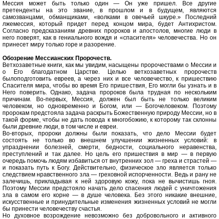
Мессия может быть только один — Он уже пришел. Все другие
претенденты на это звание, в прошлом и в будущем, являются
самозванцами, обманщиками, «волками в овечьей шкуре.» Последний
лжемессия, который придет перед концом мира, будет Антихристом.
Согласно предсказаниям древних пророков и апостолов, многие люди в
него поверят, как в гениального вождя и «спасителя» человечества. Но он
принесет миру только горе и разорение.
Обозрение Мессианских Пророчеств.
Ветхозаветные книги, как мы увидим, насыщены пророчествами о Мессии и
о Его благодатном Царстве. Целью ветхозаветных пророчеств
былоподготовить евреев, а через них и все человечество, к пришествию
Спасителя мира, чтобы во время Его пришествия, Его могли бы узнать и в
Него поверить. Однако, задача пророков была трудная по нескольким
причинам. Во-первых, Мессия, должен был быть не только великим
человеком, но одновременно и Богом, или — Богочеловеком. Поэтому
пророкам предстояла задача раскрыть Божественную природу Мессии, но в
такой форме, чтобы не дать повода к многобожию, к которому так склонны
были древние люди, в том числе и евреи.
Во-вторых, пророки должны были показать, что дело Мессии будет
состоять не только во внешнем улучшении жизненных условий: в
упразднении болезней, смерти, бедности, социального неравенства,
преступлений и так далее. Но цель его пришествия в мир — в первую
очередь помочь людям избавиться от внутренних зол — греха и страстей —
и показать путь к Богу. Действительно, физическое зло является только
следствием нравственного зла — греховной испорченности. Ведь и рану не
залечишь, прикладывая к ней здоровую кожу, пока не вычистишь гноя.
Поэтому Мессии предстояло начать дело спасения людей с уничтожения
зла в самом его корне — в душе человека. Без этого никакие внешние,
искусственные и принудительные изменения жизненных условий не могли
бы принести человечеству счастья.
Но духовное возрождение невозможно без добровольного и активного