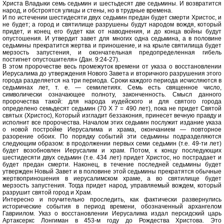
Христа Владыки семь седьмин и шестьдесят две седьмины. И возвратится
народ, и обстроятся улицы и стены, но в трудные времена.
И по истечении шестидесяти двух седьмин предан будет смерти Христос, и
не будет; а город и святилище разрушены будут народом вождя, который
придет, и конец его будет как от наводнения, и до конца войны будут
опустошения. И утвердит завет для многих одна седьмина, а в половине
седьмины прекратится жертва и приношение, и на крыле святилища будет
мерзость запустения, и окончательная предопределенная гибель
постигнет опустошителя» (Дан. 9:24-27).
В этом пророчестве весь промежуток времени от указа о восстановлении
Иерусалима до утверждения Нового Завета и вторичного разрушения этого
города разделяется на три периода. Сроки каждого периода исчисляются в
седьминах лет, т. е. — семилетиях. Семь есть священное число,
символически означающее полноту, законченность. Смысл данного
пророчества такой: для народа иудейского и для святого города
определено семьдесят седьмин (70 X 7 = 490 лет), пока не придет Святой
святых (Христос), Который изгладит беззакония, принесет вечную правду и
исполнит все пророчества. Началом этих седьмин послужит издание указа
о новой постройке Иерусалима и храма, окончанием — повторное
разорение обоих. По порядку событий эти седьмины подразделяются
следующим образом: в продолжении первых семи седьмин (т.е. 49-ти лет)
будет возобновлен Иерусалим и храм. Потом, к концу последующих
шестидесяти двух седьмин (т.е. 434 лет) придет Христос, но пострадает и
будет предан смерти. Наконец, в течение последней седьмины будет
утвержден Новый Завет и в половине этой седьмины прекратятся обычные
жертвоприношения в иерусалимском храме, а во святилище будет
мерзость запустения. Тогда придет народ, управляемый вождем, который
разрушит святой город и Храм.
Интересно и поучительно проследить, как фактически развернулись
исторические события в период времени, обозначенный архангелом
Гавриилом. Указ о восстановлении Иерусалима издал персидский царь
Артаксеркс Лонгиман в 453-м году до Рождества Христова. Это