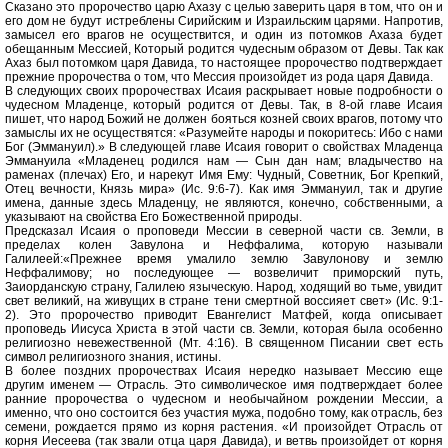
Сказано это пророчество царю Ахазу с целью заверить царя в том, что он и
его дом не будут истреблены Сирийским и Израильским царями. Напротив,
замысел его врагов не осуществится, и один из потомков Ахаза будет
обещанным Мессией, Который родится чудесным образом от Девы. Так как
Ахаз был потомком царя Давида, то настоящее пророчество подтверждает
прежние пророчества о том, что Мессия произойдет из рода царя Давида.
В следующих своих пророчествах Исаия раскрывает новые подробности о
чудесном Младенце, который родится от Девы. Так, в 8-ой главе Исаия
пишет, что народ Божий не должен бояться козней своих врагов, потому что
замыслы их не осуществятся: «Разумейте народы и покоритесь: Ибо с нами
Бог (Эммануил).» В следующей главе Исаия говорит о свойствах Младенца
Эммануила «Младенец родился нам — Сын дан нам; владычество на
раменах (плечах) Его, и нарекут Имя Ему: Чудный, Советник, Бог Крепкий,
Отец вечности, Князь мира» (Ис. 9:6-7). Как имя Эммануил, так и другие
имена, данные здесь Младенцу, не являются, конечно, собственными, а
указывают на свойства Его Божественной природы.
Предсказал Исаия о проповеди Мессии в северной части св. Земли, в
пределах колен Завулона и Неффалима, которую называли
Галилеей:«Прежнее время умалило землю Завулонову и землю
Неффалимову; но последующее — возвеличит приморский путь,
Заиорданскую страну, Галилею языческую. Народ, ходящий во тьме, увидит
свет великий, на живущих в стране тени смертной воссияет свет» (Ис. 9:1-
2). Это пророчество приводит Евангелист Матфей, когда описывает
проповедь Иисуса Христа в этой части св. Земли, которая была особенно
религиозно невежественной (Мт. 4:16). В священном Писании свет есть
символ религиозного знания, истины.
В более поздних пророчествах Исаия нередко называет Мессию еще
другим именем — Отрасль. Это символическое имя подтверждает более
ранние пророчества о чудесном и необычайном рождении Мессии, а
именно, что оно состоится без участия мужа, подобно тому, как отрасль, без
семени, рождается прямо из корня растения. «И произойдет Отрасль от
корня Иесеева (так звали отца царя Давида), и ветвь произойдет от корня