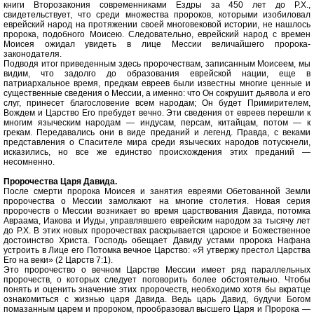
книги Второзакония современниками Ездры за 450 лет до Р.Х.,
свидетельствует, что среди множества пророков, которыми изобиловал
еврейский народ на протяжении своей многовековой истории, не нашлось
пророка, подобного Моисею. Следовательно, еврейский народ с времен
Моисея ожидал увидеть в лице Мессии величайшего пророка-
законодателя.
Подводя итог приведенным здесь пророчествам, записанным Моисеем, мы
видим, что задолго до образования еврейской нации, еще в
патриархальное время, предкам евреев были известны многие ценные и
существенные сведения о Мессии, а именно: что Он сокрушит дьявола и его
слуг, принесет благословение всем народам; Он будет Примирителем,
Вождем и Царство Его пребудет вечно. Эти сведения от евреев перешли к
многим языческим народам — индусам, персам, китайцам, потом — к
грекам. Передавались они в виде преданий и легенд. Правда, с веками
представления о Спасителе мира среди языческих народов потускнели,
исказились, но все же единство происхождения этих преданий —
несомненно.
Пророчества Царя Давида.
После смерти пророка Моисея и занятия евреями Обетованной Земли
пророчества о Мессии замолкают на многие столетия. Новая серия
пророчеств о Мессии возникает во время царствования Давида, потомка
Авраама, Иакова и Иуды, управлявшего еврейским народом за тысячу лет
до Р.Х. В этих новых пророчествах раскрывается царское и Божественное
достоинство Христа. Господь обещает Давиду устами пророка Нафана
устроить в Лице его Потомка вечное Царство: «Я утвержу престол Царства
Его на веки» (2 Царств 7:1).
Это пророчество о вечном Царстве Мессии имеет ряд параллельных
пророчеств, о которых следует поговорить более обстоятельно. Чтобы
понять и оценить значение этих пророчеств, необходимо хотя бы вкратце
ознакомиться с жизнью царя Давида. Ведь царь Давид, будучи Богом
помазанным царем и пророком, прообразовал высшего Царя и Пророка —