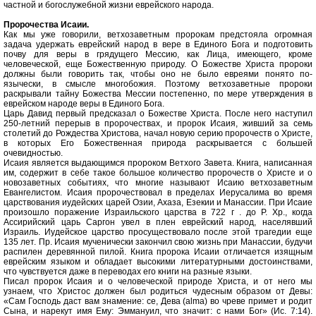
частной и богослужебной жизни еврейского народа.
Пророчества Исаии.
Как мы уже говорили, ветхозаветным пророкам предстояла огромная
задача удержать еврейский народ в вере в Единого Бога и подготовить
почву для веры в грядущего Мессию, как Лица, имеющего, кроме
человеческой, еще Божественную природу. О Божестве Христа пророки
должны были говорить так, чтобы оно не было евреями понято по-
язычески, в смысле многобожия. Поэтому ветхозаветные пророки
раскрывали тайну Божества Мессии постепенно, по мере утверждения в
еврейском народе веры в Единого Бога.
Царь Давид первый предсказал о Божестве Христа. После него наступил
250-летний перерыв в пророчествах, и пророк Исаия, живший за семь
столетий до Рождества Христова, начал новую серию пророчеств о Христе,
в которых Его Божественная природа раскрывается с большей
очевидностью.
Исаия является выдающимся пророком Ветхого Завета. Книга, написанная
им, содержит в себе такое большое количество пророчеств о Христе и о
новозаветных событиях, что многие называют Исаию ветхозаветным
Евангелистом. Исаия пророчествовал в пределах Иерусалима во время
царствования иудейских царей Озии, Ахаза, Езекии и Манассии. При Исаие
произошло поражение Израильского царства в 722 г . до Р. Хр., когда
Ассирийский царь Саргон увел в плен еврейский народ, населявший
Израиль. Иудейское царство просуществовало после этой трагедии еще
135 лет. Пр. Исаия мученически закончил свою жизнь при Манассии, будучи
распилен деревянной пилой. Книга пророка Исаии отличается изящным
еврейским языком и обладает высокими литературными достоинствами,
что чувствуется даже в переводах его книги на разные языки.
Писал пророк Исаия и о человеческой природе Христа, и от него мы
узнаем, что Христос должен был родиться чудесным образом от Девы:
«Сам Господь даст вам знамение: се, Дева (аlmа) во чреве примет и родит
Сына, и нарекут имя Ему: Эммануил, что значит: с нами Бог» (Ис. 7:14).