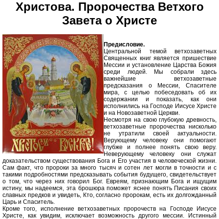
Христова. Пророчества Ветхого
Завета о Христе
Предисловие.
Центральной темой ветхозаветных
Священных книг является пришествие
Мессии и установление Царства Божия
среди людей. Мы собрали здесь
важнейшие ветхозаветные
предсказания о Мессии, Спасителе
мира, с целью побеседовать об их
содержании и показать, как они
исполнились на Господе Иисусе Христе
и на Новозаветной Церкви.
Несмотря на свою глубокую древность,
ветхозаветные пророчества нисколько
не утратили своей актуальности.
Верующему человеку они помогают
глубже и полнее понять свою веру.
Неверующему человеку они служат
доказательством существования Бога и Его участия в человеческой жизни.
Сам факт, что пророки за много тысяч и сотен лет могли в точности и с
такими подробностями предсказывать события будущего, свидетельствует
о том, что через них говорил Бог. Евреям, признающим Бога и ищущим
истину, мы надеемся, эта брошюра поможет яснее понять Писания своих
славных предков и увидеть, Кто, согласно пророкам, есть их долгожданный
Царь и Спаситель.
Кроме того, исполнение ветхозаветных пророчеств на Господе Иисусе
Христе, как увидим, исключает возможность другого мессии. Истинный