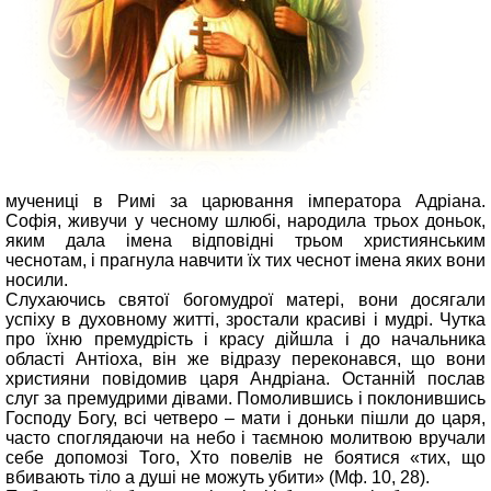
мучениці в Римі за царювання імператора Адріана.
Софія, живучи у чесному шлюбі, народила трьох доньок,
яким дала імена відповідні трьом християнським
чеснотам, і прагнула навчити їх тих чеснот імена яких вони
носили.
Слухаючись святої богомудрої матері, вони досягали
успіху в духовному житті, зростали красиві і мудрі. Чутка
про їхню премудрість і красу дійшла і до начальника
області Антіоха, він же відразу переконався, що вони
християни повідомив царя Андріана. Останній послав
слуг за премудрими дівами. Помолившись і поклонившись
Господу Богу, всі четверо – мати і доньки пішли до царя,
часто споглядаючи на небо і таємною молитвою вручали
себе допомозі Того, Хто повелів не боятися «тих, що
вбивають тіло а душі не можуть убити» (Мф. 10, 28).