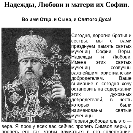
Надежды, Любови и матери их Софии.
Во имя Отца, и Сына, и Святого Духа!
Сегодня, дорогие братья и
сестры, мы с вами
празднуем память святых
мучениц Софии, Веры,
Надежды и Любови.
Имена этих святых
мучениц созвучны
важнейшим христианским
добродетелям. Ваше
внимание я сегодня хочу
остановить на содержании
этих духовных
добродетелей, в честь
которых были
наименованы святые
мученицы.
Первая добродетель это —
вера. Я прошу всех вас сейчас пропеть Символ веры, и
пропеть его так, чтобы вдуматься в его содержание.