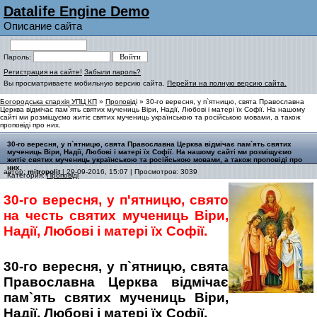
Datalife Engine Demo
Описание сайта
Пароль:
Регистрация на сайте!
Забыли пароль?
Вы просматриваете мобильную версию сайта.
Перейти на полную версию сайта.
Богородська єпархія УПЦ КП
»
Проповіді
» 30-го вересня, у п`ятницю, свята Православна
Церква відмічає пам`ять святих мучениць Віри, Надії, Любові і матері їх Софії. На нашому
сайті ми розміщуємо житіє святих мучениць українською та російською мовами, а також
проповіді про них.
30-го вересня, у п`ятницю, свята Православна Церква відмічає пам`ять святих
мучениць Віри, Надії, Любові і матері їх Софії. На нашому сайті ми розміщуємо
житіє святих мучениць українською та російською мовами, а також проповіді про
них.
автор:
mitropolit
| 29-09-2016, 15:07 | Просмотров: 3039
Категория:
Проповіді
30-го вересня, у п'ятницю, свято
на честь святих мучениць Віри,
Надії, Любові і матері їх Софії.
30-го вересня, у п`ятницю, свята
Православна Церква відмічає
пам`ять святих мучениць Віри,
Надії, Любові і матері їх Софії.