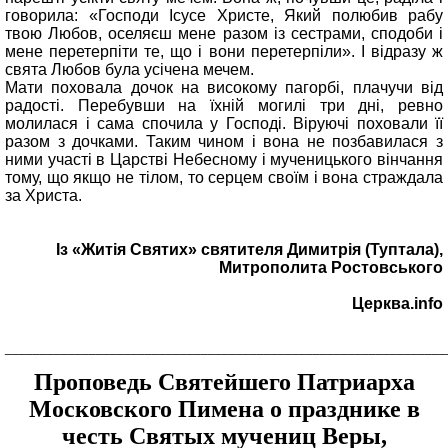
говорила: «Господи Ісусе Христе, Який полюбив рабу
твою Любов, оселяєш мене разом із сестрами, сподоби і
мене перетерпіти те, що і вони перетерпіли». І відразу ж
свята Любов була усічена мечем.
Мати поховала дочок на високому пагорбі, плачучи від
радості. Перебувши на їхній могилі три дні, ревно
молилася і сама спочила у Господі. Віруючі поховали її
разом з дочками. Таким чином і вона не позбавилася з
ними участі в Царстві Небесному і мученицького вінчання
тому, що якщо не тілом, то серцем своїм і вона страждала
за Христа.
Із «Житія Святих» святителя Димитрія (Туптала),
Митрополита Ростовського
Церква.info
_______________________________________________________________
Проповедь Святейшего Патриарха
Московского Пимена о празднике в
честь Святых мучениц Веры,