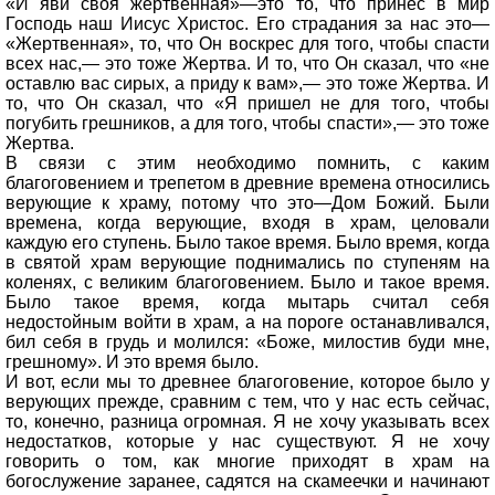
«И яви своя жертвенная»—это то, что принес в мир
Господь наш Иисус Христос. Его страдания за нас это—
«Жертвенная», то, что Он воскрес для того, чтобы спасти
всех нас,— это тоже Жертва. И то, что Он сказал, что «не
оставлю вас сирых, а приду к вам»,— это тоже Жертва. И
то, что Он сказал, что «Я пришел не для того, чтобы
погубить грешников, а для того, чтобы спасти»,— это тоже
Жертва.
В связи с этим необходимо помнить, с каким
благоговением и трепетом в древние времена относились
верующие к храму, потому что это—Дом Божий. Были
времена, когда верующие, входя в храм, целовали
каждую его ступень. Было такое время. Было время, когда
в святой храм верующие поднимались по ступеням на
коленях, с великим благоговением. Было и такое время.
Было такое время, когда мытарь считал себя
недостойным войти в храм, а на пороге останавливался,
бил себя в грудь и молился: «Боже, милостив буди мне,
грешному». И это время было.
И вот, если мы то древнее благоговение, которое было у
верующих прежде, сравним с тем, что у нас есть сейчас,
то, конечно, разница огромная. Я не хочу указывать всех
недостатков, которые у нас существуют. Я не хочу
говорить о том, как многие приходят в храм на
богослужение заранее, садятся на скамеечки и начинают