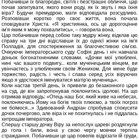
Побачивши їх благородні, світлі і безстрашні обличчя, цар
почав запитувати, якого вони роду, як їх звуть і яка їхня
віра? Будучи премудрою, мати відповідала розсудливо.
Розповівши коротко про своє життя, вона почала
сповідувати Христа. «Я християнка, ось це дорогоцінне
ім'я яким я можу похвалитись», – говорила вона.
Цар побачивши перед собою таку мудру жінку, відклав цю
справу на три дні відіславши їх до однієї жінки на ім'я
Полладія, для спостереження за благочестивою сім'єю.
Очікуючи імператорського суду Софія день і ніч навчала
доньок богонатхненими словами. «Дочки мої улюблені,
нині час вашого подвигу... коли мученецьким вінцем, ви
увінчаєтесь з улюбленим своїм Женихом. Для мене буде
торжество, радість і честь і слава серед усіх віруючих
якщо я удостоюся іменуватися матір'ю мучениць».
Коли настав третій день, їх привели до безаконного царя
на суд, де він запропонував поклонитись ідолові. На що
отримав відповідь: «Отець наш Бог, який живе на небесах,
поклоняючись Йому на богів твоїх плюємо, а твоїх погроз
не боїмося...» Здивований Андріан спробував спокусити
дочок почергово, але віра іх не похитнулась і не піддалась
хитрощам імператора.
Спершу старшу дочку Віру за непослух цареві роздягнули
до гола і били, вона у свою чергу мовчки терпіла
страждання. Побачивши це цар повелів відрізати їй груди,