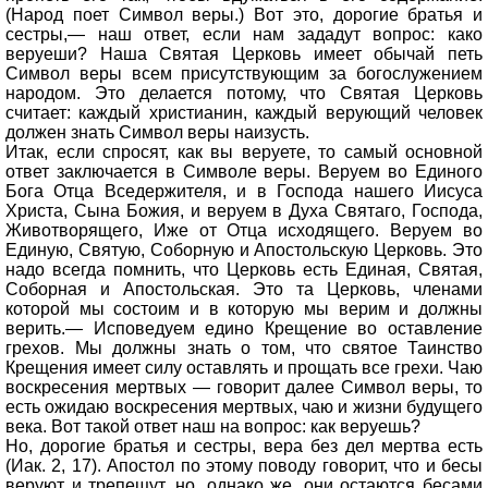
(Народ поет Символ веры.) Вот это, дорогие братья и
сестры,— наш ответ, если нам зададут вопрос: како
веруеши? Наша Святая Церковь имеет обычай петь
Символ веры всем присутствующим за богослужением
народом. Это делается потому, что Святая Церковь
считает: каждый христианин, каждый верующий человек
должен знать Символ веры наизусть.
Итак, если спросят, как вы веруете, то самый основной
ответ заключается в Символе веры. Веруем во Единого
Бога Отца Вседержителя, и в Господа нашего Иисуса
Христа, Сына Божия, и веруем в Духа Святаго, Господа,
Животворящего, Иже от Отца исходящего. Веруем во
Единую, Святую, Соборную и Апостольскую Церковь. Это
надо всегда помнить, что Церковь есть Единая, Святая,
Соборная и Апостольская. Это та Церковь, членами
которой мы состоим и в которую мы верим и должны
верить.— Исповедуем едино Крещение во оставление
грехов. Мы должны знать о том, что святое Таинство
Крещения имеет силу оставлять и прощать все грехи. Чаю
воскресения мертвых — говорит далее Символ веры, то
есть ожидаю воскресения мертвых, чаю и жизни будущего
века. Вот такой ответ наш на вопрос: как веруешь?
Но, дорогие братья и сестры, вера без дел мертва есть
(Иак. 2, 17). Апостол по этому поводу говорит, что и бесы
веруют и трепещут, но, однако же, они остаются бесами