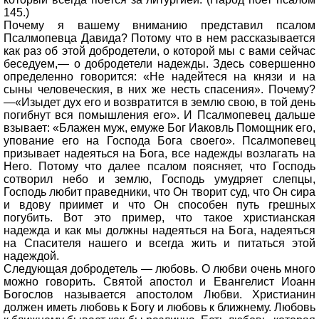
145.)
Почему я вашему вниманию представил псалом
Псалмопевца Давида? Потому что в нем рассказывается
как раз об этой добродетели, о которой мы с вами сейчас
беседуем,— о добродетели надежды. Здесь совершенно
определенно говорится: «Не надейтеся на князи и на
сыны человеческия, в них же несть спасения». Почему?
—«Изыдет дух его и возвратится в землю свою, в той день
погибнут вся помышления его». И Псалмопевец дальше
взывает: «Блажен муж, емуже Бог Иаковль Помощник его,
упование его на Господа Бога своего». Псалмопевец
призывает надеяться на Бога, все надежды возлагать на
Него. Потому что далее псалом поясняет, что Господь
сотворил небо и землю, Господь умудряет слепцы,
Господь любит праведники, что Он творит суд, что Он сира
и вдову приимет и что Он способен путь грешных
погубить. Вот это пример, что такое христианская
надежда и как мы должны надеяться на Бога, надеяться
на Спасителя нашего и всегда жить и питаться этой
надеждой.
Следующая добродетель — любовь. О любви очень много
можно говорить. Святой апостол и Евангелист Иоанн
Богослов называется апостолом Любви. Христианин
должен иметь любовь к Богу и любовь к ближнему. Любовь