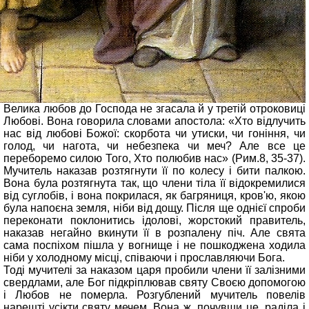
Велика любов до Господа не згасала й у третій отроковиці
Любові. Вона говорила словами апостола: «Хто відлучить
нас від любові Божої: скорбота чи утиски, чи гоніння, чи
голод, чи нагота, чи небезпека чи меч? Але все це
переборемо силою Того, Хто полюбив нас» (Рим.8, 35-37).
Мучитель наказав розтягнути її по колесу і бити палкою.
Вона була розтягнута так, що члени тіла її відокремилися
від суглобів, і вона покрилася, як багряниця, кров'ю, якою
була напоєна земля, ніби від дощу. Після ще однієї спроби
переконати поклонитись ідолові, жорстокий правитель,
наказав негайно вкинути її в розпалену піч. Але свята
сама поспіхом пішла у вогнище і не пошкоджена ходила
ніби у холодному місці, співаючи і прославляючи Бога.
Тоді мучителі за наказом царя пробили члени її залізними
свердлами, але Бог підкріплював святу Своєю допомогою
і Любов не померла. Розгублений мучитель повелів
нарешті усікти святу мечем. Вона ж, почувши це, раділа і