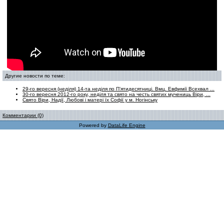
Другие новости по теме:
29-го вересня (неділя) 14-та неділя по П’ятидесятниці. Вмц. Евфимії Всехвал ...
30-го вересня 2012-го року, неділя та свято на честь святих мучениць Віри, ...
Свято Віри, Надії, Любові і матері їх Софії у м. Ногінську
Комментарии (0)
Powered by
DataLife Engine