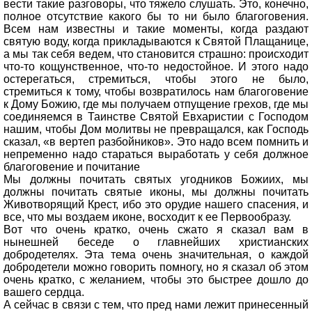
вести такие разговоры, что тяжело слушать. Это, конечно,
полное отсутствие какого бы то ни было благоговения.
Всем нам известны и такие моменты, когда раздают
святую воду, когда прикладываются к Святой Плащанице,
а мы так себя ведем, что становится страшно: происходит
что-то кощунственное, что-то недостойное. И этого надо
остерегаться, стремиться, чтобы этого не было,
стремиться к тому, чтобы возвратилось нам благоговение
к Дому Божию, где мы получаем отпущение грехов, где мы
соединяемся в Таинстве Святой Евхаристии с Господом
нашим, чтобы Дом молитвы не превращался, как Господь
сказал, «в вертеп разбойников». Это надо всем помнить и
непременно надо стараться выработать у себя должное
благоговение и почитание
Мы должны почитать святых угодников Божиих, мы
должны почитать святые иконы, мы должны почитать
Животворящий Крест, ибо это орудие нашего спасения, и
все, что мы воздаем иконе, восходит к ее Первообразу.
Вот что очень кратко, очень сжато я сказал вам в
нынешней беседе о главнейших христианских
добродетелях. Эта тема очень значительная, о каждой
добродетели можно говорить помногу, но я сказал об этом
очень кратко, с желанием, чтобы это быстрее дошло до
вашего сердца.
А сейчас в связи с тем, что пред нами лежит принесенный