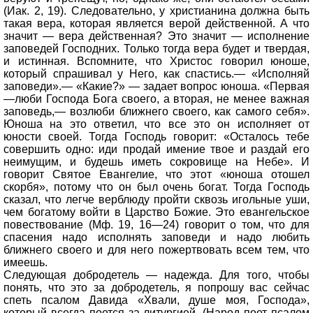
(Иак. 2, 19). Следовательно, у христианина должна быть
такая вера, которая является верой действенной. А что
значит — вера действенная? Это значит — исполнение
заповедей Господних. Только тогда вера будет и твердая,
и истинная. Вспомните, что Христос говорил юноше,
который спрашивал у Него, как спастись.— «Исполняй
заповеди».— «Какие?» — задает вопрос юноша. «Первая
—люби Господа Бога своего, а вторая, не менее важная
заповедь,— возлюби ближнего своего, как самого себя».
Юноша на это ответил, что все это он исполняет от
юности своей. Тогда Господь говорит: «Осталось тебе
совершить одно: иди продай имение твое и раздай его
неимущим, и будешь иметь сокровище на Небе». И
говорит Святое Евангелие, что этот «юноша отошел
скорбя», потому что он был очень богат. Тогда Господь
сказал, что легче верблюду пройти сквозь игольные уши,
чем богатому войти в Царство Божие. Это евангельское
повествование (Мф. 19, 16—24) говорит о том, что для
спасения надо исполнять заповеди и надо любить
ближнего своего и для него пожертвовать всем тем, что
имеешь.
Следующая добродетель — надежда. Для того, чтобы
понять, что это за добродетель, я попрошу вас сейчас
спеть псалом Давида «Хвали, душе моя, Господа»,
который всегда поется за литургией. (Народ поет псалом