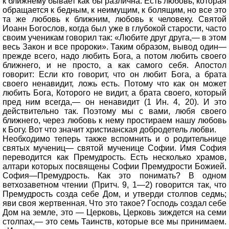
к ближнему бывает как бы различна. Есть любовь, которая
обращается к бедным, к неимущим, к болящим, но все это
та же любовь к ближним, любовь к человеку. Святой
Иоанн Богослов, когда был уже в глубокой старости, часто
своим ученикам говорил так: «Любите друг друга,— в этом
весь Закон и все пророки». Таким образом, вывод один—
прежде всего, надо любить Бога, а потом любить своего
ближнего, и не просто, а как самого себя. Апостол
говорит: Если кто говорит, что он любит Бога, а брата
своего ненавидит, ложь есть. Потому что как он может
любить Бога, Которого не видит, а брата своего, который
пред ним всегда,— он ненавидит (1 Ин. 4, 20). И это
действительно так. Поэтому мы с вами, любя своего
ближнего, через любовь к нему простираем нашу любовь
к Богу. Вот что значит христианская добродетель любви.
Необходимо теперь также вспомнить и о родительнице
святых мучениц— святой мученице Софии. Имя София
переводится как Премудрость. Есть несколько храмов,
алтари которых посвящены Софии Премудрости Божией.
София—Премудрость. Как это понимать? В одном
ветхозаветном чтении (Притч. 9, 1—2) говорится так, что
Премудрость созда себе Дом, и утверди столпов седмь;
яви своя жертвенная. Что это такое? Господь создал себе
Дом на земле, это — Церковь, Церковь зиждется на семи
столпах,— это семь Таинств, которые все мы принимаем.